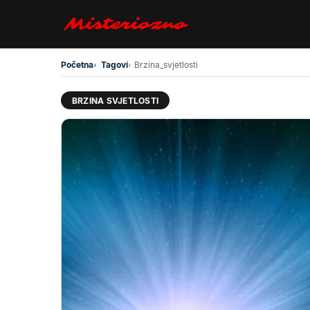
Preskoči na glavni sadržaj
Početna
Tagovi
Brzina_svjetlosti
BRZINA SVJETLOSTI