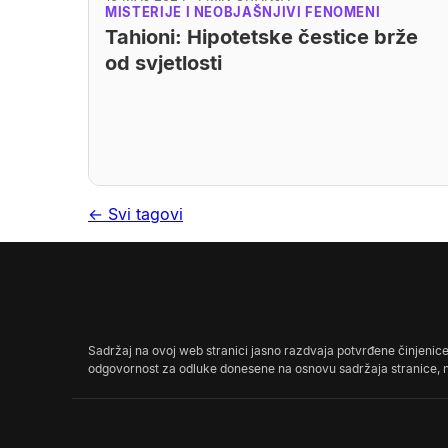
MISTERIJE I NEOBJAŠNJIVI FENOMENI
Tahioni: Hipotetske čestice brže
od svjetlosti
← Svi tagovi
Sadržaj na ovoj web stranici jasno razdvaja potvrđene činjenice o
odgovornost za odluke donesene na osnovu sadržaja stranice, ni