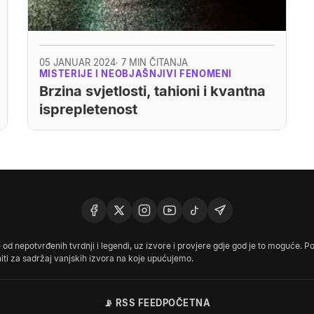
05 JANUAR 2024
· 7 MIN ČITANJA
MISTERIJE I NEOBJAŠNJIVI FENOMENI
Brzina svjetlosti, tahioni i kvantna
isprepletenost
d nepotvrđenih tvrdnji i legendi, uz izvore i provjere gdje god je to moguće. Po
ti za sadržaj vanjskih izvora na koje upućujemo.
📡 RSS FEED
POČETNA