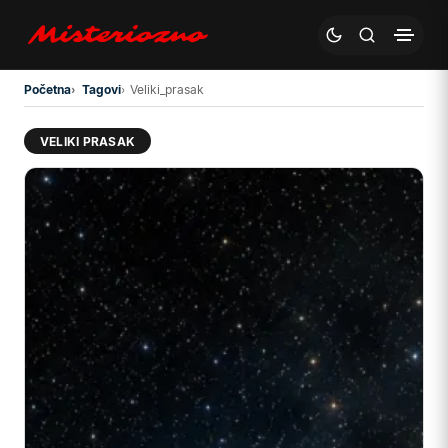
Preskoči na glavni sadržaj
Početna
Tagovi
Veliki_prasak
VELIKI PRASAK