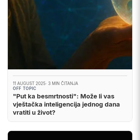
11 AUGUST 2025
· 3 MIN ČITANJA
OFF TOPIC
"Put ka besmrtnosti": Može li vas
vještačka inteligencija jednog dana
vratiti u život?