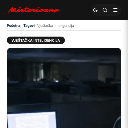
Preskoči na glavni sadržaj
Početna
Tagovi
Vještačka_inteligencija
VJEŠTAČKA INTELIGENCIJA