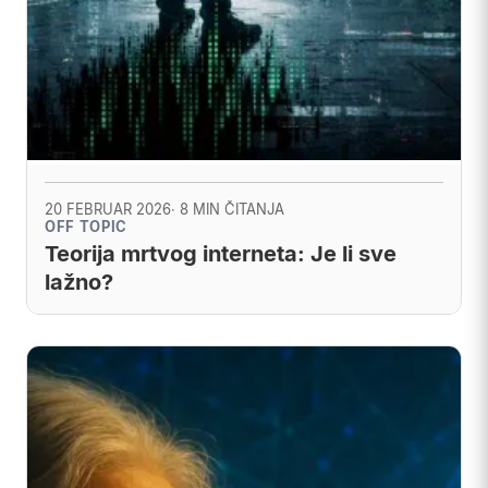
20 FEBRUAR 2026
· 8 MIN ČITANJA
OFF TOPIC
Teorija mrtvog interneta: Je li sve
lažno?