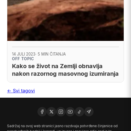
14 JULI 2023
· 5 MIN ČITANJA
OFF TOPIC
Kako se život na Zemlji obnavlja
nakon razornog masovnog izumiranja
← Svi tagovi
Sadržaj na ovoj web stranici jasno razdvaja potvrđene činjenice od