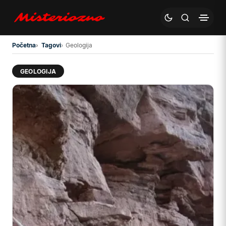
Preskoči na glavni sadržaj
Početna
Tagovi
Geologija
GEOLOGIJA