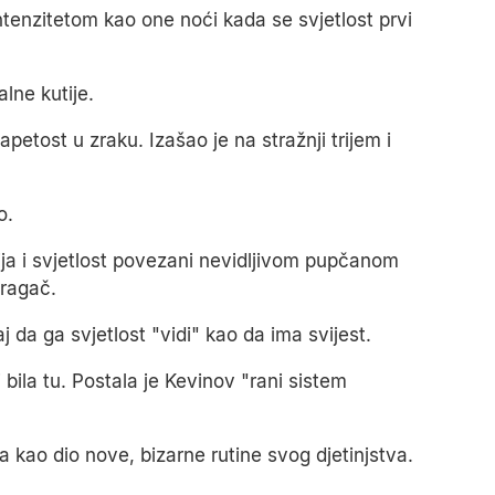
ntenzitetom kao one noći kada se svjetlost prvi
alne kutije.
apetost u zraku. Izašao je na stražnji trijem i
o.
tija i svjetlost povezani nevidljivom pupčanom
tragač.
j da ga svjetlost "vidi" kao da ima svijest.
i bila tu. Postala je Kevinov "rani sistem
a kao dio nove, bizarne rutine svog djetinjstva.