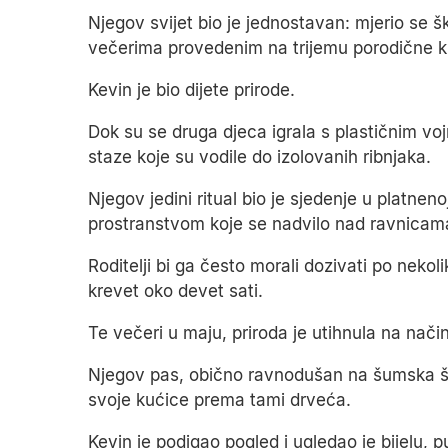
Njegov svijet bio je jednostavan: mjerio se 
večerima provedenim na trijemu porodične k
Kevin je bio dijete prirode.
Dok su se druga djeca igrala s plastičnim vo
staze koje su vodile do izolovanih ribnjaka.
Njegov jedini ritual bio je sjedenje u platnen
prostranstvom koje se nadvilo nad ravnicam
Roditelji bi ga često morali dozivati po nekol
krevet oko devet sati.
Te večeri u maju, priroda je utihnula na način 
Njegov pas, obično ravnodušan na šumska šuš
svoje kućice prema tami drveća.
Kevin je podigao pogled i ugledao je bijelu, p