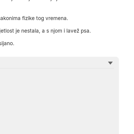
 zakonima fizike tog vremena.
tlost je nestala, a s njom i lavež psa.
ijano.