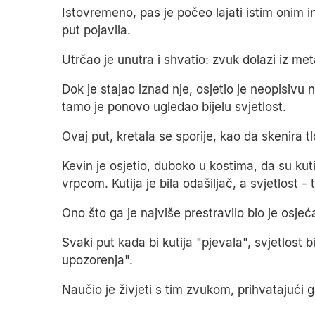
Istovremeno, pas je počeo lajati istim onim i
put pojavila.
Utrčao je unutra i shvatio: zvuk dolazi iz met
Dok je stajao iznad nje, osjetio je neopisivu n
tamo je ponovo ugledao bijelu svjetlost.
Ovaj put, kretala se sporije, kao da skenira tl
Kevin je osjetio, duboko u kostima, da su ku
vrpcom. Kutija je bila odašiljač, a svjetlost - 
Ono što ga je najviše prestravilo bio je osjeća
Svaki put kada bi kutija "pjevala", svjetlost b
upozorenja".
Naučio je živjeti s tim zvukom, prihvatajući g