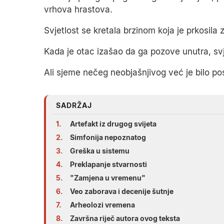
vrhova hrastova.
Svjetlost se kretala brzinom koja je prkosila
Kada je otac izašao da ga pozove unutra, svje
Ali sjeme nečeg neobjašnjivog već je bilo pos
SADRŽAJ
1.
Artefakt iz drugog svijeta
2.
Simfonija nepoznatog
3.
Greška u sistemu
4.
Preklapanje stvarnosti
5.
"Zamjena u vremenu"
6.
Veo zaborava i decenije šutnje
7.
Arheolozi vremena
8.
Završna riječ autora ovog teksta