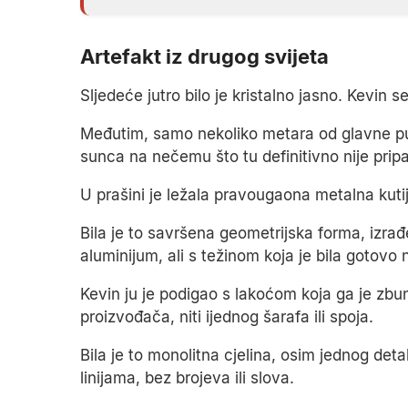
Artefakt iz drugog svijeta
Sljedeće jutro bilo je kristalno jasno. Kevin 
Međutim, samo nekoliko metara od glavne putan
sunca na nečemu što tu definitivno nije prip
U prašini je ležala pravougaona metalna kutij
Bila je to savršena geometrijska forma, izrađ
aluminijum, ali s težinom koja je bila gotovo
Kevin ju je podigao s lakoćom koja ga je zbuni
proizvođača, niti ijednog šarafa ili spoja.
Bila je to monolitna cjelina, osim jednog det
linijama, bez brojeva ili slova.