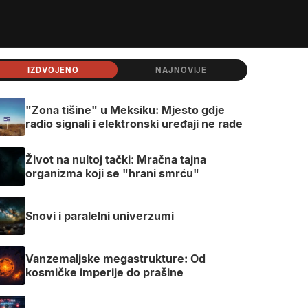
IZDVOJENO
NAJNOVIJE
"Zona tišine" u Meksiku: Mjesto gdje
radio signali i elektronski uređaji ne rade
Život na nultoj tački: Mračna tajna
organizma koji se "hrani smrću"
Snovi i paralelni univerzumi
Vanzemaljske megastrukture: Od
kosmičke imperije do prašine