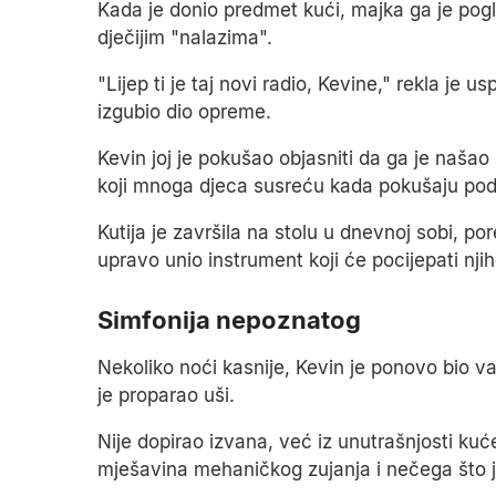
Kada je donio predmet kući, majka ga je pog
dječijim "nalazima".
"Lijep ti je taj novi radio, Kevine," rekla je 
izgubio dio opreme.
Kevin joj je pokušao objasniti da ga je našao 
koji mnoga djeca susreću kada pokušaju podije
Kutija je završila na stolu u dnevnoj sobi, por
upravo unio instrument koji će pocijepati nji
Simfonija nepoznatog
Nekoliko noći kasnije, Kevin je ponovo bio v
je proparao uši.
Nije dopirao izvana, već iz unutrašnjosti kuć
mješavina mehaničkog zujanja i nečega što j