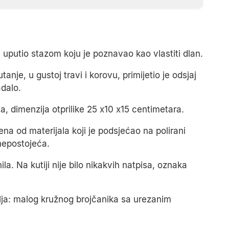
se uputio stazom koju je poznavao kao vlastiti dlan.
je, u gustoj travi i korovu, primijetio je odsjaj
adalo.
a, dimenzija otprilike 25 x10 x15 centimetara.
ena od materijala koji je podsjećao na polirani
 nepostojeća.
la. Na kutiji nije bilo nikakvih natpisa, oznaka
alja: malog kružnog brojčanika sa urezanim