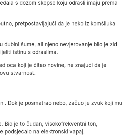
ledala s dozom skepse koju odrasli imaju prema
usputno, pretpostavljajući da je neko iz komšiluka
u dubini šume, ali njeno nevjerovanje bilo je zid
liti istinu s odraslima.
ed oca koji je čitao novine, ne znajući da je
hovu stvarnost.
ani. Dok je posmatrao nebo, začuo je zvuk koji mu
e. Bio je to čudan, visokofrekventni ton,
e podsjećalo na elektronski vapaj.