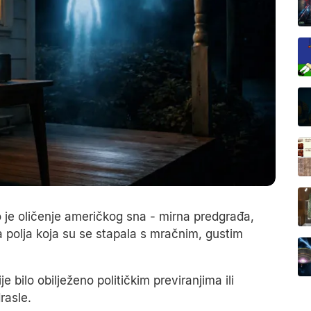
o je oličenje američkog sna - mirna predgrađa,
a polja koja su se stapala s mračnim, gustim
 bilo obilježeno političkim previranjima ili
rasle.