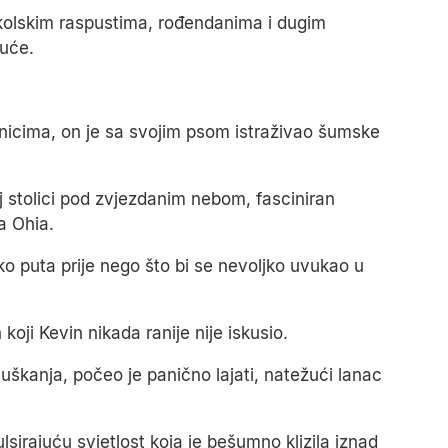
školskim raspustima, rođendanima i dugim
uće.
jnicima, on je sa svojim psom istraživao šumske
oj stolici pod zvjezdanim nebom, fasciniran
a Ohia.
iko puta prije nego što bi se nevoljko uvukao u
koji Kevin nikada ranije nije iskusio.
kanja, počeo je panično lajati, natežući lanac
ulsirajuću svjetlost koja je bešumno klizila iznad