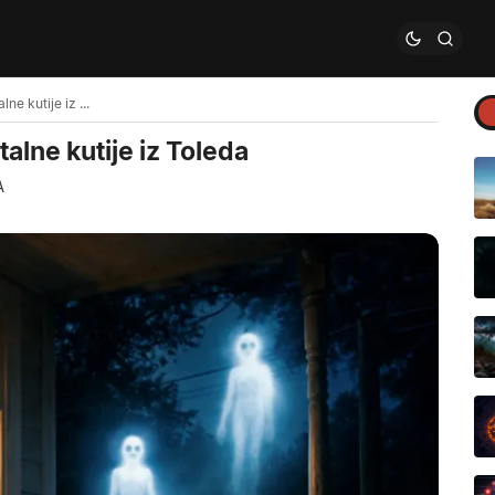
Gospodari hronosa: Misterija metalne kutije iz Toleda
alne kutije iz Toleda
A