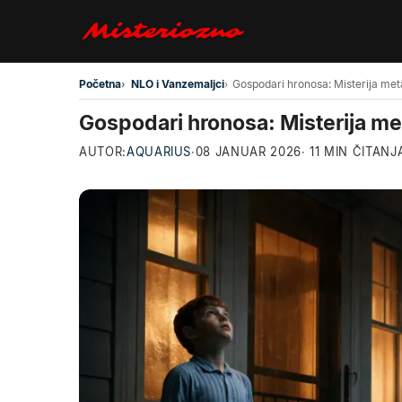
Preskoči na glavni sadržaj
Početna
NLO i Vanzemaljci
Gospodari hronosa: Misterija met
AUTOR:
AQUARIUS
·
08 JANUAR 2026
· 11 MIN ČITANJ