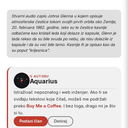
Play
Stvarni audio zapis Johna Glenna u kojem opisuje
atmosferske čestice tokom svojih prvih orbita oko Zemlje,
20. februara 1962. godine. Iako su te čestice kasnije
odbačene kao kristali leda koji dolaze iz kapsule, Glenn je
tada rekao da su bile svuda po nebu, da nisu dolazile iz
kapsule i da su već bile tamo. Kasnije ih je opisao kao da
su poput "krijesnica".
O AUTORU
Aquarius
Istraživač nepoznatog i web inženjer. Ako ti se
sviđaju tekstovi koje čitaš, možeš me podržati
preko
Buy Me a Coffee
. I bez toga, drago mi je što
si tu.
Postani član
Doniraj