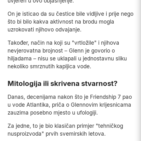
uvjeren u ovo objašnjenje.
On je isticao da su čestice bile vidljive i prije nego
što bi bilo kakva aktivnost na brodu mogla
uzrokovati njihovo odvajanje.
Također, način na koji su "vrtložile" i njihova
nevjerovatna brojnost – Glenn je govorio o
hiljadama – nisu se uklapali u jednostavnu sliku
nekoliko smrznutih kapljica vode.
Mitologija ili skrivena stvarnost?
Danas, decenijama nakon što je Friendship 7 pao
u vode Atlantika, priča o Glennovim krijesnicama
zauzima posebno mjesto u ufologiji.
Za jedne, to je bio klasičan primjer "tehničkog
nusproizvoda" prvih svemirskih letova.