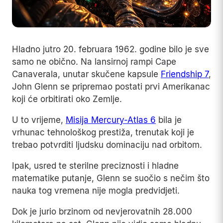
Hladno jutro 20. februara 1962. godine bilo je sve
samo ne obično. Na lansirnoj rampi Cape
Canaverala, unutar skučene kapsule
Friendship 7
,
John Glenn se pripremao postati prvi Amerikanac
koji će orbitirati oko Zemlje.
U to vrijeme,
Misija Mercury-Atlas 6
bila je
vrhunac tehnološkog prestiža, trenutak koji je
trebao potvrditi ljudsku dominaciju nad orbitom.
Ipak, usred te sterilne preciznosti i hladne
matematike putanje, Glenn se suočio s nečim što
nauka tog vremena nije mogla predvidjeti.
Dok je jurio brzinom od nevjerovatnih 28.000