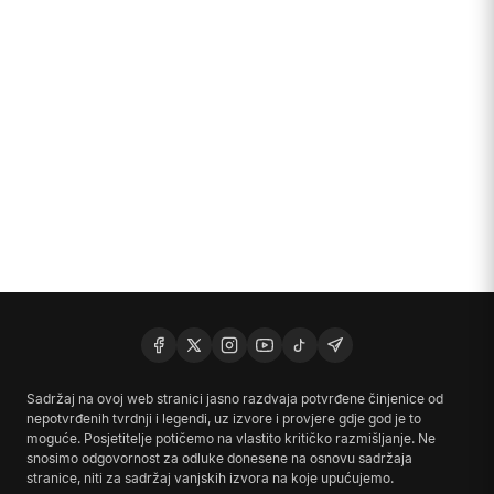
Sadržaj na ovoj web stranici jasno razdvaja potvrđene činjenice od
nepotvrđenih tvrdnji i legendi, uz izvore i provjere gdje god je to
moguće. Posjetitelje potičemo na vlastito kritičko razmišljanje. Ne
snosimo odgovornost za odluke donesene na osnovu sadržaja
stranice, niti za sadržaj vanjskih izvora na koje upućujemo.