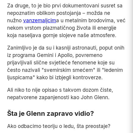
Za druge, to je bio prvi dokumentovani susret sa
nepoznatim oblikom postojanja – možda ne
nužno
vanzemaljcim
a u metalnim brodovima, već
nekom vrstom plazmatičnog života ili energije
koja naseljava gornje slojeve naše atmosfere.
Zanimljivo je da su i kasniji astronauti, poput onih
iz programa Gemini i Apollo, povremeno
prijavljivali slične svjetleće fenomene koje su
često nazivali "svemirskim smećem" ili "ledenim
ljuspicama" kako bi izbjegli kontroverze.
Ali niko to nije opisao s takvom dozom čiste,
nepatvorene zapanjenosti kao John Glenn.
Šta je Glenn zapravo vidio?
Ako odbacimo teoriju o ledu, šta preostaje?