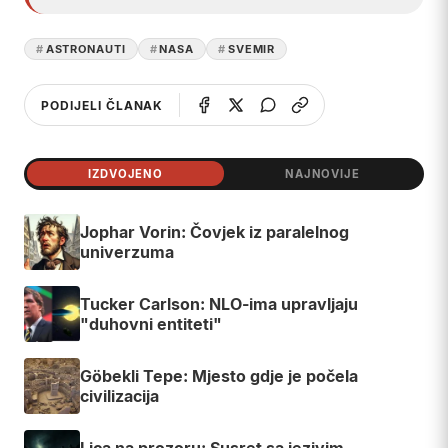
ASTRONAUTI
NASA
SVEMIR
PODIJELI ČLANAK
IZDVOJENO
NAJNOVIJE
Jophar Vorin: Čovjek iz paralelnog
univerzuma
Tucker Carlson: NLO-ima upravljaju
"duhovni entiteti"
Göbekli Tepe: Mjesto gdje je počela
civilizacija
Lica na prozoru: Susret sa jezivim