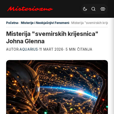
Preskoči na glavni sadržaj
Početna
Misterije i Neobjašnjivi Fenomeni
Misterija "svemirskih krijesn
Misterija "svemirskih krijesnica"
Johna Glenna
AUTOR:
AQUARIUS
·
11 MART 2026
· 5 MIN ČITANJA