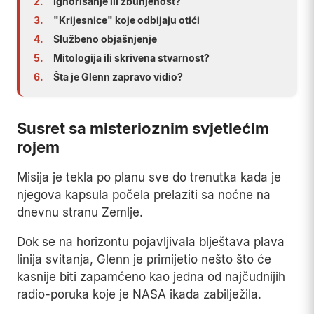
2.
Ignorisanje ili zbunjenost?
3.
"Krijesnice" koje odbijaju otići
4.
Službeno objašnjenje
5.
Mitologija ili skrivena stvarnost?
6.
Šta je Glenn zapravo vidio?
Susret sa misterioznim svjetlećim
rojem
Misija je tekla po planu sve do trenutka kada je
njegova kapsula počela prelaziti sa noćne na
dnevnu stranu Zemlje.
Dok se na horizontu pojavljivala blještava plava
linija svitanja, Glenn je primijetio nešto što će
kasnije biti zapamćeno kao jedna od najčudnijih
radio-poruka koje je NASA ikada zabilježila.