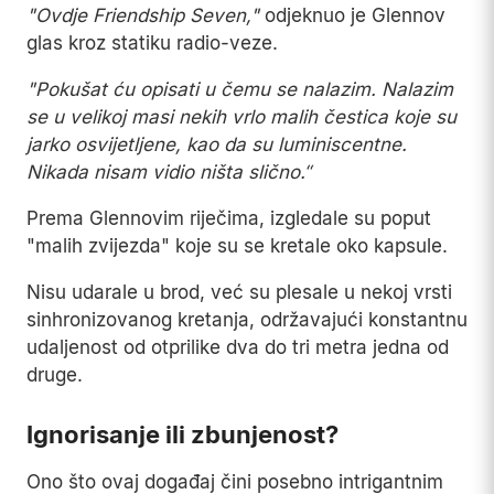
"Ovdje Friendship Seven,"
odjeknuo je Glennov
glas kroz statiku radio-veze.
"Pokušat ću opisati u čemu se nalazim. Nalazim
se u velikoj masi nekih vrlo malih čestica koje su
jarko osvijetljene, kao da su luminiscentne.
Nikada nisam vidio ništa slično.“
Prema Glennovim riječima, izgledale su poput
"malih zvijezda" koje su se kretale oko kapsule.
Nisu udarale u brod, već su plesale u nekoj vrsti
sinhronizovanog kretanja, održavajući konstantnu
udaljenost od otprilike dva do tri metra jedna od
druge.
Ignorisanje ili zbunjenost?
Ono što ovaj događaj čini posebno intrigantnim