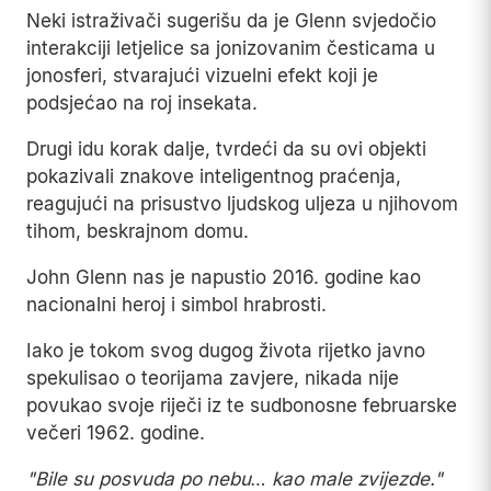
Neki istraživači sugerišu da je Glenn svjedočio
interakciji letjelice sa jonizovanim česticama u
jonosferi, stvarajući vizuelni efekt koji je
podsjećao na roj insekata.
Drugi idu korak dalje, tvrdeći da su ovi objekti
pokazivali znakove inteligentnog praćenja,
reagujući na prisustvo ljudskog uljeza u njihovom
tihom, beskrajnom domu.
John Glenn nas je napustio 2016. godine kao
nacionalni heroj i simbol hrabrosti.
Iako je tokom svog dugog života rijetko javno
spekulisao o teorijama zavjere, nikada nije
povukao svoje riječi iz te sudbonosne februarske
večeri 1962. godine.
"Bile su posvuda po nebu… kao male zvijezde."