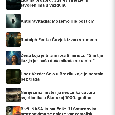
stvorenjima u vazduhu
Antigravitacija: Možemo li je postići?
Rudolph Fentz: Čovjek izvan vremena
Žena koja je bila mrtva 8 minuta: "Smrt je
iluzija jer naša duša nikada ne umire"
Hoer Verde: Selo u Brazilu koje je nestalo
bez traga
Neriješena misterija nestanka čuvara
svjetionika u Škotskoj 1900. godine
Bivši NASA-in naučnik: “U Saturnovim
prstenovima se nalaze vanzemaljski