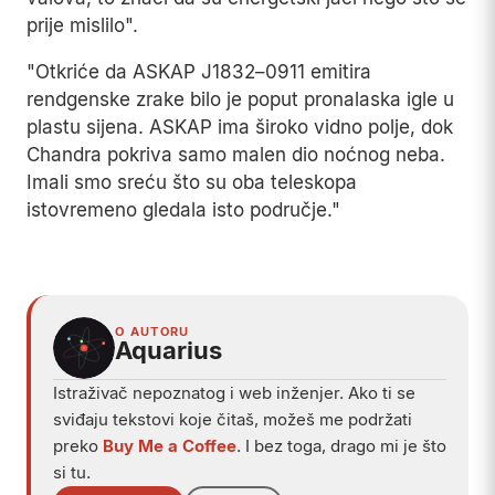
prije mislilo".
"Otkriće da ASKAP J1832–0911 emitira
rendgenske zrake bilo je poput pronalaska igle u
plastu sijena. ASKAP ima široko vidno polje, dok
Chandra pokriva samo malen dio noćnog neba.
Imali smo sreću što su oba teleskopa
istovremeno gledala isto područje."
Play
O AUTORU
Aquarius
Istraživač nepoznatog i web inženjer. Ako ti se
sviđaju tekstovi koje čitaš, možeš me podržati
preko
Buy Me a Coffee
. I bez toga, drago mi je što
si tu.