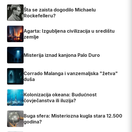
Šta se zaista dogodilo Michaelu
Rockefelleru?
Agarta: Izgubljena civilizacija u središtu
zemlje
Misterija iznad kanjona Palo Duro
Corrado Malanga i vanzemaljska "žetva"
duša
Kolonizacija okeana: Budućnost
čovječanstva ili iluzija?
Buga sfera: Misteriozna kugla stara 12.500
godina?