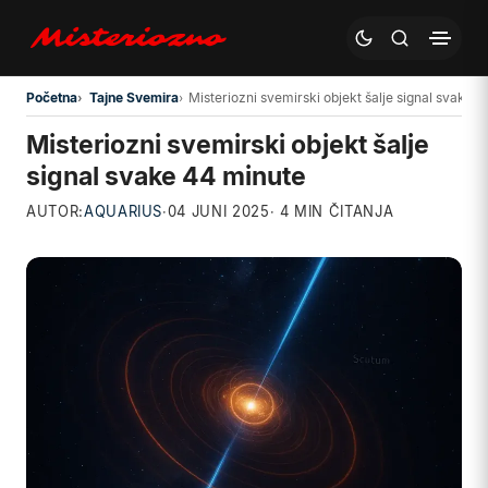
Preskoči na glavni sadržaj
Početna
Tajne Svemira
Misteriozni svemirski objekt šalje signal svake 
Misteriozni svemirski objekt šalje
signal svake 44 minute
AUTOR:
AQUARIUS
·
04 JUNI 2025
· 4 MIN ČITANJA