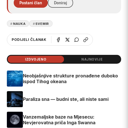
Postani član
Doniraj
NAUKA
SVEMIR
PODIJELI ČLANAK
IZDVOJENO
NAJNOVIJE
Neobjašnjive strukture pronađene duboko
ispod Tihog okeana
Paraliza sna — budni ste, ali niste sami
Vanzemaljske baze na Mjesecu:
Nevjerovatna priča Inga Swanna