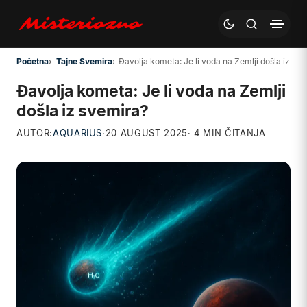
Preskoči na glavni sadržaj
Početna
Tajne Svemira
Đavolja kometa: Je li voda na Zemlji došla iz sv
Đavolja kometa: Je li voda na Zemlji
došla iz svemira?
AUTOR:
AQUARIUS
·
20 AUGUST 2025
· 4 MIN ČITANJA