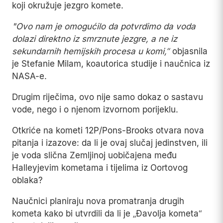
koji okružuje jezgro komete.
"Ovo nam je omogućilo da potvrdimo da voda
dolazi direktno iz smrznute jezgre, a ne iz
sekundarnih hemijskih procesa u komi,“
objasnila
je Stefanie Milam, koautorica studije i naučnica iz
NASA-e.
Drugim riječima, ovo nije samo dokaz o sastavu
vode, nego i o njenom izvornom porijeklu.
Otkriće na kometi 12P/Pons-Brooks otvara nova
pitanja i izazove: da li je ovaj slučaj jedinstven, ili
je voda slična Zemljinoj uobičajena među
Halleyjevim kometama i tijelima iz Oortovog
oblaka?
Naučnici planiraju nova promatranja drugih
kometa kako bi utvrdili da li je „Đavolja kometa“