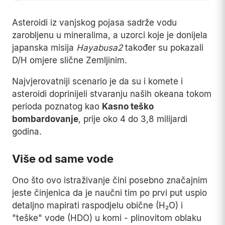
Asteroidi iz vanjskog pojasa sadrže vodu
zarobljenu u mineralima, a uzorci koje je donijela
japanska misija
Hayabusa2
također su pokazali
D/H omjere slične Zemljinim.
Najvjerovatniji scenario je da su i komete i
asteroidi doprinijeli stvaranju naših okeana tokom
perioda poznatog kao
Kasno teško
bombardovanje
, prije oko 4 do 3,8 milijardi
godina.
Više od same vode
Ono što ovo istraživanje čini posebno značajnim
jeste činjenica da je naučni tim po prvi put uspio
detaljno mapirati raspodjelu obične (H₂O) i
"teške" vode (HDO) u komi - plinovitom oblaku