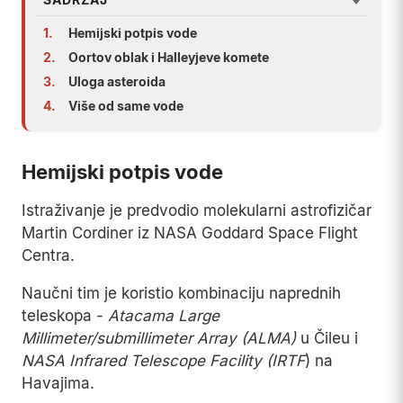
1.
Hemijski potpis vode
2.
Oortov oblak i Halleyjeve komete
3.
Uloga asteroida
4.
Više od same vode
Hemijski potpis vode
Istraživanje je predvodio molekularni astrofizičar
Martin Cordiner iz NASA Goddard Space Flight
Centra.
Naučni tim je koristio kombinaciju naprednih
teleskopa -
Atacama Large
Millimeter/submillimeter Array (ALMA)
u Čileu i
NASA Infrared Telescope Facility (IRTF
) na
Havajima.