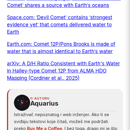
Comet’ shares a source with Earth’s oceans
Space.com: ‘Devil Comet’ contains ‘strongest
evidence yet’ that comets delivered water to
Earth
Earth.com: Comet 12P/Pons Brooks is made of
water that is almost identical to Earth’s water
arXiv: A D/H Ratio Consistent with Earth's Water
in Halley-type Comet 12P from ALMA HDO
Mapping (Cordiner et al., 2025)
O AUTORU
Aquarius
Istraživač nepoznatog i web inženjer. Ako ti se
sviđaju tekstovi koje čitaš, možeš me podržati
preko
Buy Me a Coffee
. I bez toga, drago mi je što