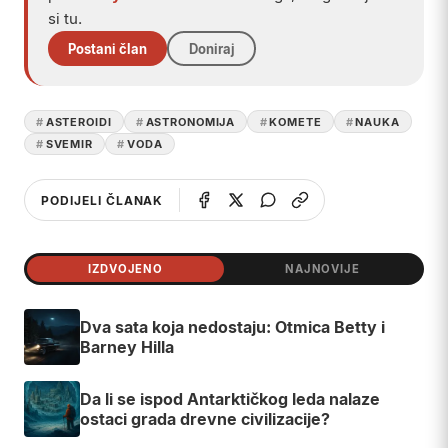
si tu.
Postani član
Doniraj
ASTEROIDI
ASTRONOMIJA
KOMETE
NAUKA
SVEMIR
VODA
PODIJELI ČLANAK
IZDVOJENO
NAJNOVIJE
Dva sata koja nedostaju: Otmica Betty i
Barney Hilla
Da li se ispod Antarktičkog leda nalaze
ostaci grada drevne civilizacije?