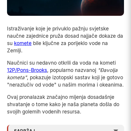
Istraživanje koje je privuklo pažnju svjetske
naučne zajednice pruža dosad najjače dokaze da
su
komete
bile ključne za porijeklo vode na
Zemlji.
Naučnici su nedavno otkrili da voda na kometi
12P/Pons-Brooks
, popularno nazvanoj
"Đavolja
kometa"
, pokazuje izotopski sastav koji je gotovo
"nerazlučiv od vode" u našim morima i okeanima.
Ovaj pronalazak značajno mijenja dosadašnje
shvatanje o tome kako je naša planeta došla do
svojih golemih vodenih resursa.
SADRŽAJ