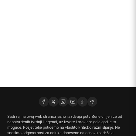
Sadržaj na ovoj web stranici jasno razdvaja potvrđene činjenice od
nepotvrđenih tvrdnji i legendi, uz izvore i provjere gdje god je to
moguće. Posjetitelje potičemo na vlastito kritičko razmišljanje. Ne
snosimo odgovornost za odluke donesene na osnovu sadržaja