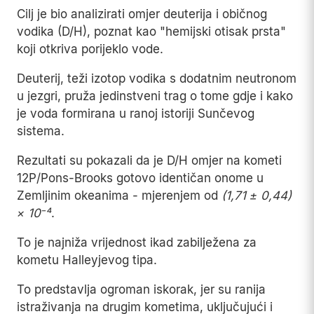
Cilj je bio analizirati omjer deuterija i običnog
vodika (D/H), poznat kao "hemijski otisak prsta"
koji otkriva porijeklo vode.
Deuterij, teži izotop vodika s dodatnim neutronom
u jezgri, pruža jedinstveni trag o tome gdje i kako
je voda formirana u ranoj istoriji Sunčevog
sistema.
Rezultati su pokazali da je D/H omjer na kometi
12P/Pons-Brooks gotovo identičan onome u
Zemljinim okeanima - mjerenjem od
(1,71 ± 0,44)
× 10⁻⁴
.
To je najniža vrijednost ikad zabilježena za
kometu Halleyjevog tipa.
To predstavlja ogroman iskorak, jer su ranija
istraživanja na drugim kometima, uključujući i