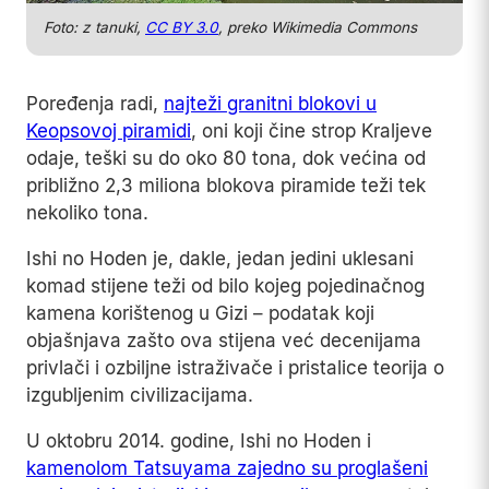
Foto: z tanuki,
CC BY 3.0
, preko Wikimedia Commons
Poređenja radi,
najteži granitni blokovi u
Keopsovoj piramidi
, oni koji čine strop Kraljeve
odaje, teški su do oko 80 tona, dok većina od
približno 2,3 miliona blokova piramide teži tek
nekoliko tona.
Ishi no Hoden je, dakle, jedan jedini uklesani
komad stijene teži od bilo kojeg pojedinačnog
kamena korištenog u Gizi – podatak koji
objašnjava zašto ova stijena već decenijama
privlači i ozbiljne istraživače i pristalice teorija o
izgubljenim civilizacijama.
U oktobru 2014. godine, Ishi no Hoden i
kamenolom Tatsuyama zajedno su proglašeni