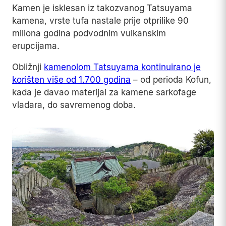
Kamen je isklesan iz takozvanog Tatsuyama
kamena, vrste tufa nastale prije otprilike 90
miliona godina podvodnim vulkanskim
erupcijama.
Obližnji
kamenolom Tatsuyama kontinuirano je
korišten više od 1.700 godina
– od perioda Kofun,
kada je davao materijal za kamene sarkofage
vladara, do savremenog doba.