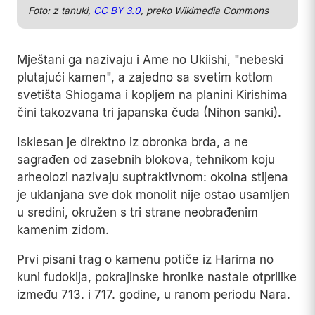
Foto: z tanuki,
CC BY 3.0
, preko Wikimedia Commons
Mještani ga nazivaju i Ame no Ukiishi, "nebeski
plutajući kamen", a zajedno sa svetim kotlom
svetišta Shiogama i kopljem na planini Kirishima
čini takozvana tri japanska čuda (Nihon sanki).
Isklesan je direktno iz obronka brda, a ne
sagrađen od zasebnih blokova, tehnikom koju
arheolozi nazivaju suptraktivnom: okolna stijena
je uklanjana sve dok monolit nije ostao usamljen
u sredini, okružen s tri strane neobrađenim
kamenim zidom.
Prvi pisani trag o kamenu potiče iz Harima no
kuni fudokija, pokrajinske hronike nastale otprilike
između 713. i 717. godine, u ranom periodu Nara.