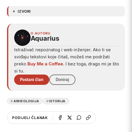
IZVORI
O AUTORU
Aquarius
Istraživač nepoznatog i web inženjer. Ako ti se
sviđaju tekstovi koje čitaš, možeš me podržati
preko
Buy Me a Coffee
. I bez toga, drago mi je što
si tu.
Postani član
Doniraj
ARHEOLOGIJA
ISTORIJA
PODIJELI ČLANAK