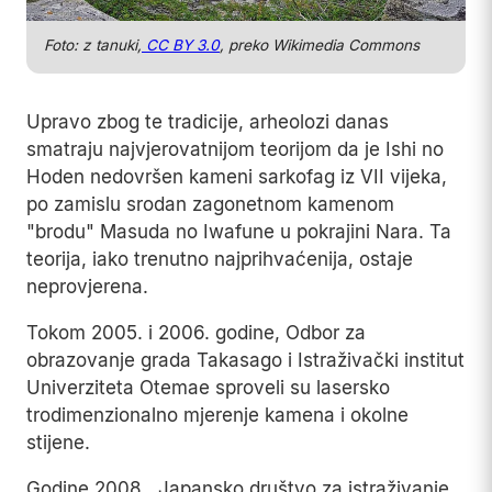
Foto: z tanuki,
CC BY 3.0
, preko Wikimedia Commons
Upravo zbog te tradicije, arheolozi danas
smatraju najvjerovatnijom teorijom da je Ishi no
Hoden nedovršen kameni sarkofag iz VII vijeka,
po zamislu srodan zagonetnom kamenom
"brodu" Masuda no Iwafune u pokrajini Nara. Ta
teorija, iako trenutno najprihvaćenija, ostaje
neprovjerena.
Tokom 2005. i 2006. godine, Odbor za
obrazovanje grada Takasago i Istraživački institut
Univerziteta Otemae sproveli su lasersko
trodimenzionalno mjerenje kamena i okolne
stijene.
Godine 2008., Japansko društvo za istraživanje