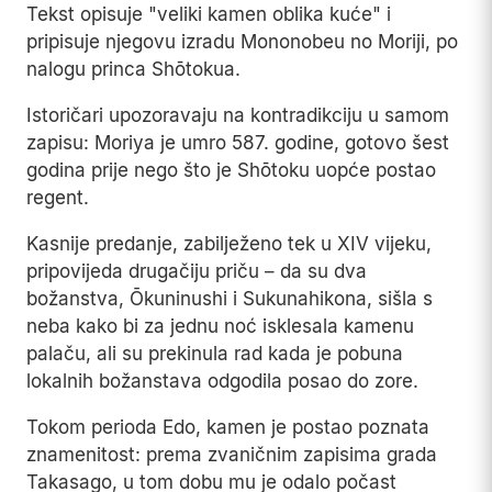
Tekst opisuje "veliki kamen oblika kuće" i
pripisuje njegovu izradu Mononobeu no Moriji, po
nalogu princa Shōtokua.
Istoričari upozoravaju na kontradikciju u samom
zapisu: Moriya je umro 587. godine, gotovo šest
godina prije nego što je Shōtoku uopće postao
regent.
Kasnije predanje, zabilježeno tek u XIV vijeku,
pripovijeda drugačiju priču – da su dva
božanstva, Ōkuninushi i Sukunahikona, sišla s
neba kako bi za jednu noć isklesala kamenu
palaču, ali su prekinula rad kada je pobuna
lokalnih božanstava odgodila posao do zore.
Tokom perioda Edo, kamen je postao poznata
znamenitost: prema zvaničnim zapisima grada
Takasago, u tom dobu mu je odalo počast