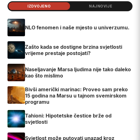
IZDVOJENO
NAJNOVIJE
NLO fenomen i naše mjesto u univerzumu.
Zašto kada se dostigne brzina svjetlosti
vrijeme prestaje postojati?
Naseljavanje Marsa ljudima nije tako daleko
kao što mislimo
Bivši američki marinac: Proveo sam preko
15 godina na Marsu u tajnom svemirskom
programu
Tahioni: Hipotetske čestice brže od
svjetlosti
Svjetlost može putovati unazad kroz