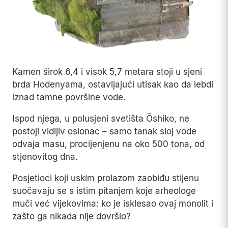
Kamen širok 6,4 i visok 5,7 metara stoji u sjeni
brda Hodenyama, ostavljajući utisak kao da lebdi
iznad tamne površine vode.
Ispod njega, u polusjeni svetišta Ōshiko, ne
postoji vidljiv oslonac – samo tanak sloj vode
odvaja masu, procijenjenu na oko 500 tona, od
stjenovitog dna.
Posjetioci koji uskim prolazom zaobiđu stijenu
suočavaju se s istim pitanjem koje arheologe
muči već vijekovima: ko je isklesao ovaj monolit i
zašto ga nikada nije dovršio?