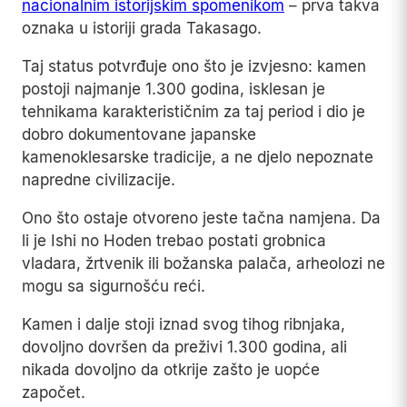
nacionalnim istorijskim spomenikom
– prva takva
oznaka u istoriji grada Takasago.
Taj status potvrđuje ono što je izvjesno: kamen
postoji najmanje 1.300 godina, isklesan je
tehnikama karakterističnim za taj period i dio je
dobro dokumentovane japanske
kamenoklesarske tradicije, a ne djelo nepoznate
napredne civilizacije.
Ono što ostaje otvoreno jeste tačna namjena. Da
li je Ishi no Hoden trebao postati grobnica
vladara, žrtvenik ili božanska palača, arheolozi ne
mogu sa sigurnošću reći.
Kamen i dalje stoji iznad svog tihog ribnjaka,
dovoljno dovršen da preživi 1.300 godina, ali
nikada dovoljno da otkrije zašto je uopće
započet.