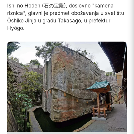
Ishi no Hoden (石の宝殿), doslovno "kamena
riznica", glavni je predmet obožavanja u svetištu
Ōshiko Jinja u gradu Takasago, u prefekturi
Hyōgo.