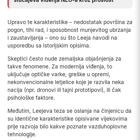
slučajeva viđenja NLO-a kroz prošlost
Upravo te karakteristike – nedostatak površina za
pogon, tihi rad, i sposobnost munjevitog ubrzanja
i zaustavljanja – ono su što Leeja navodi na
usporedbu sa istorijskim opisima.
Skeptici često nude zemaljska objašnjenja za
takve fenomene. Za modernija viđenja, to
uključuje optičke varke, greške u opremi,
nekonvencionalne letjelice koje je razvila neka
nacija (npr. dronovi ili tajni prototipovi), ili čak
psihološke faktore.
Međutim, Leejeva teza se oslanja na činjenicu da
su identične karakteristike opisivane vijekovima
prije razvoja bilo kakve poznate vazduhoplovne
tehnologije.