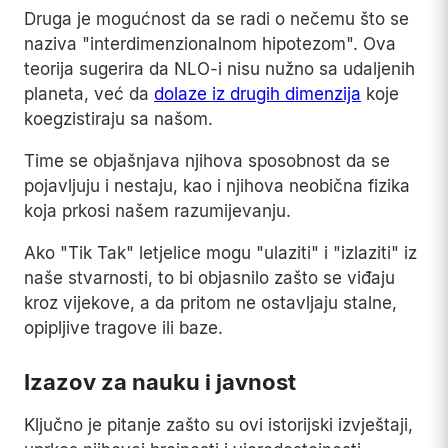
Druga je mogućnost da se radi o nečemu što se
naziva "interdimenzionalnom hipotezom". Ova
teorija sugerira da NLO-i nisu nužno sa udaljenih
planeta, već da
dolaze iz drugih dimenzija
koje
koegzistiraju sa našom.
Time se objašnjava njihova sposobnost da se
pojavljuju i nestaju, kao i njihova neobična fizika
koja prkosi našem razumijevanju.
Ako "Tik Tak" letjelice mogu "ulaziti" i "izlaziti" iz
naše stvarnosti, to bi objasnilo zašto se viđaju
kroz vijekove, a da pritom ne ostavljaju stalne,
opipljive tragove ili baze.
Izazov za nauku i javnost
Ključno je pitanje zašto su ovi istorijski izvještaji,