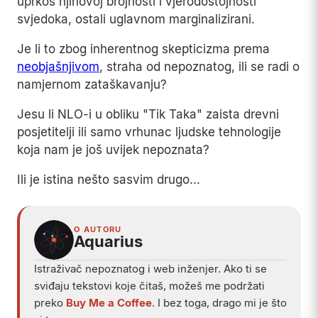
uprkos njihovoj brojnosti i vjerodostojnosti
svjedoka, ostali uglavnom marginalizirani.
Je li to zbog inherentnog skepticizma prema
neobjašnjivom
, straha od nepoznatog, ili se radi o
namjernom zataškavanju?
Jesu li NLO-i u obliku "Tik Taka" zaista drevni
posjetitelji ili samo vrhunac ljudske tehnologije
koja nam je još uvijek nepoznata?
Ili je istina nešto sasvim drugo...
O AUTORU
Aquarius
Istraživač nepoznatog i web inženjer. Ako ti se
sviđaju tekstovi koje čitaš, možeš me podržati
preko
Buy Me a Coffee
. I bez toga, drago mi je što