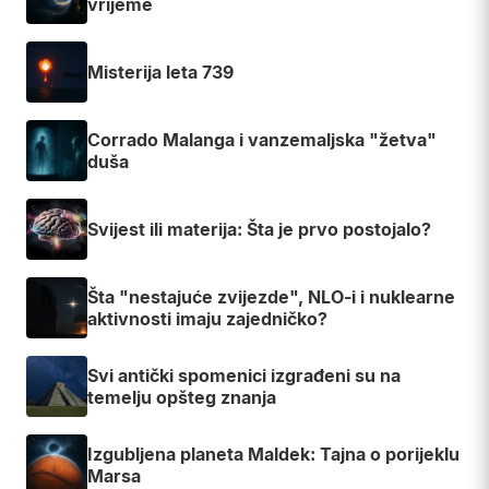
vrijeme
Misterija leta 739
Corrado Malanga i vanzemaljska "žetva"
duša
Svijest ili materija: Šta je prvo postojalo?
Šta "nestajuće zvijezde", NLO-i i nuklearne
aktivnosti imaju zajedničko?
Svi antički spomenici izgrađeni su na
temelju opšteg znanja
Izgubljena planeta Maldek: Tajna o porijeklu
Marsa