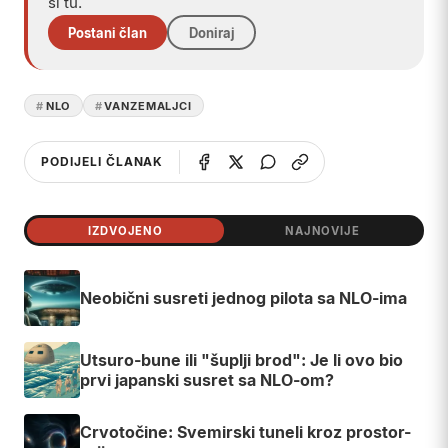
si tu.
Postani član
Doniraj
NLO
VANZEMALJCI
PODIJELI ČLANAK
IZDVOJENO
NAJNOVIJE
Neobični susreti jednog pilota sa NLO-ima
Utsuro-bune ili "šuplji brod": Je li ovo bio
prvi japanski susret sa NLO-om?
Crvotočine: Svemirski tuneli kroz prostor-