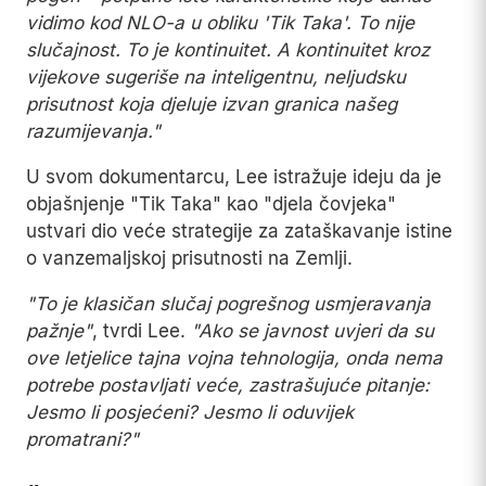
vidimo kod NLO-a u obliku 'Tik Taka'. To nije
slučajnost. To je kontinuitet. A kontinuitet kroz
vijekove sugeriše na inteligentnu, neljudsku
prisutnost koja djeluje izvan granica našeg
razumijevanja."
U svom dokumentarcu, Lee istražuje ideju da je
objašnjenje "Tik Taka" kao "djela čovjeka"
ustvari dio veće strategije za zataškavanje istine
o vanzemaljskoj prisutnosti na Zemlji.
"To je klasičan slučaj pogrešnog usmjeravanja
pažnje"
, tvrdi Lee.
"Ako se javnost uvjeri da su
ove letjelice tajna vojna tehnologija, onda nema
potrebe postavljati veće, zastrašujuće pitanje:
Jesmo li posjećeni? Jesmo li oduvijek
promatrani?"