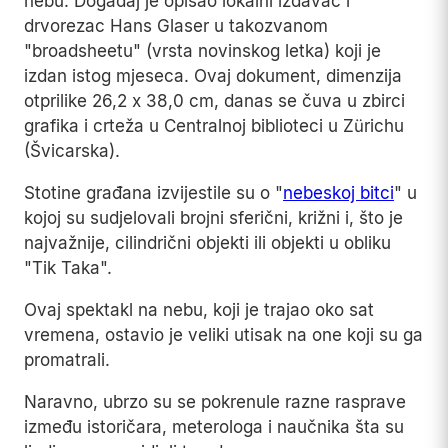
nebu. Događaj je opisao lokalni izdavač i
drvorezac Hans Glaser u takozvanom
"broadsheetu" (vrsta novinskog letka) koji je
izdan istog mjeseca. Ovaj dokument, dimenzija
otprilike 26,2 x 38,0 cm, danas se čuva u zbirci
grafika i crteža u Centralnoj biblioteci u Zürichu
(Švicarska).
Stotine građana izvijestile su o "
nebeskoj bitci
" u
kojoj su sudjelovali brojni sferični, križni i, što je
najvažnije, cilindrični objekti ili objekti u obliku
"Tik Taka".
Ovaj spektakl na nebu, koji je trajao oko sat
vremena, ostavio je veliki utisak na one koji su ga
promatrali.
Naravno, ubrzo su se pokrenule razne rasprave
između istoričara, meterologa i naučnika šta su