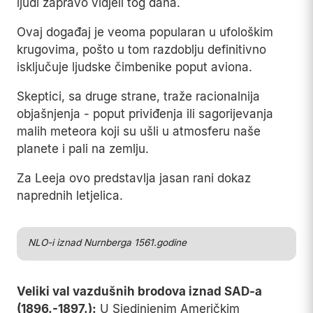
ljudi zapravo vidjeli tog dana.
Ovaj događaj je veoma popularan u ufološkim
krugovima, pošto u tom razdoblju definitivno
isključuje ljudske čimbenike poput aviona.
Skeptici, sa druge strane, traže racionalnija
objašnjenja - poput priviđenja ili sagorijevanja
malih meteora koji su ušli u atmosferu naše
planete i pali na zemlju.
Za Leeja ovo predstavlja jasan rani dokaz
naprednih letjelica.
Play
NLO-i iznad Nurnberga 1561.godine
Veliki val vazdušnih brodova iznad SAD-a
(1896.-1897.):
U Sjedinjenim Američkim