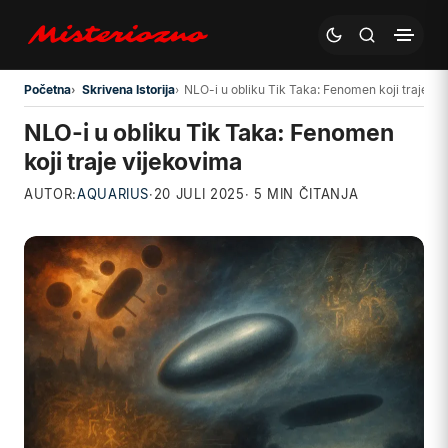
Preskoči na glavni sadržaj
Početna
Skrivena Istorija
NLO-i u obliku Tik Taka: Fenomen koji traje vi
NLO-i u obliku Tik Taka: Fenomen
koji traje vijekovima
AUTOR:
AQUARIUS
·
20 JULI 2025
· 5 MIN ČITANJA