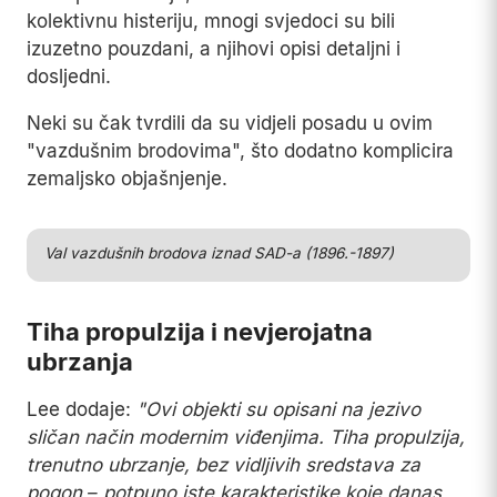
kolektivnu histeriju, mnogi svjedoci su bili
izuzetno pouzdani, a njihovi opisi detaljni i
dosljedni.
Neki su čak tvrdili da su vidjeli posadu u ovim
"vazdušnim brodovima", što dodatno komplicira
zemaljsko objašnjenje.
Play
Val vazdušnih brodova iznad SAD-a (1896.-1897)
Tiha propulzija i nevjerojatna
ubrzanja
Lee dodaje:
"Ovi objekti su opisani na jezivo
sličan način modernim viđenjima. Tiha propulzija,
trenutno ubrzanje, bez vidljivih sredstava za
pogon – potpuno iste karakteristike koje danas