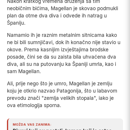
Nakon kratkog vremena druženja sa tim
neobičnim bićima, Magellan je skovao podmukli
plan da otme dva diva i odvede ih natrag u
Španiju.
Namamio ih je raznim metalnim sitnicama kako
ne bi bili sumnjičavi, dok ih konačno nije stavio u
okove. Prema kasnijim izvještajima brodske
posade, čini se da su zaista bila uhvaćena dva
diva, ali su na putovanju ka Španiji umrla, kao i
sam Magellan.
Ali, prije nego što je umro, Magellan je zemlju
koju je otkrio nazvao Patagonija, što u labavom
prevodu znači "zemlja velikih stopala", iako je
ova etimologija sporna.
MOŽDA VAS ZANIMA: