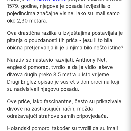
1579. godine, njegova je posada izvijestila o
pojedincima značajne visine, iako su imali samo
oko 2,30 metara.
Ova drastična razlika u izvještajima postavljala je
pitanja o pouzdanosti tih priča - jesu li to bila
obična pretjerivanja ili je u njima bilo nešto istine?
Narativ se nastavio razvijati. Anthony Net,
engleski pomorac, tvrdio je da je vidio leševe
divova dugih preko 3,5 metra u isto vrijeme.
Drugi Englez opisao je susret s domorocima koji
su nadvisivali njegovu posadu.
Ove priče, iako fascinantne, često su prikazivale
divove na zastrašujući način, možda
odražavajući strahove samih pripovjedača.
Holandski pomorci također su tvrdili da su imali