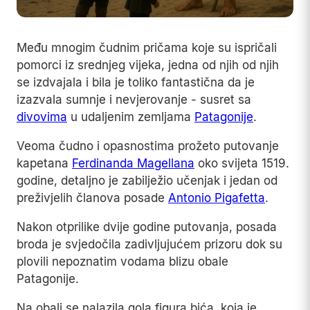
Među mnogim čudnim pričama koje su ispričali
pomorci iz srednjeg vijeka, jedna od njih od njih
se izdvajala i bila je toliko fantastična da je
izazvala sumnje i nevjerovanje - susret sa
divovima
u udaljenim zemljama
Patagonije
.
Veoma čudno i opasnostima prožeto putovanje
kapetana
Ferdinanda Magellana
oko svijeta 1519.
godine, detaljno je zabilježio učenjak i jedan od
preživjelih članova posade
Antonio Pigafetta
.
Nakon otprilike dvije godine putovanja, posada
broda je svjedočila zadivljujućem prizoru dok su
plovili nepoznatim vodama blizu obale
Patagonije.
Na obali se nalazila gola figura bića, koja je