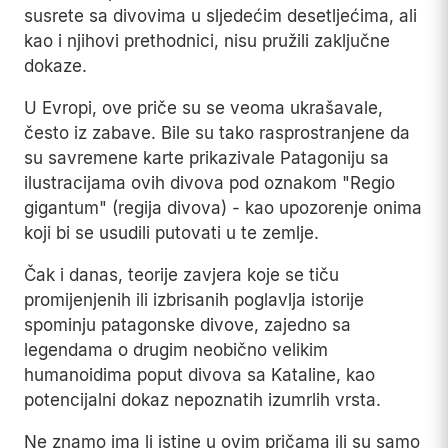
susrete sa divovima u sljedećim desetljećima, ali
kao i njihovi prethodnici, nisu pružili zaključne
dokaze.
U Evropi, ove priče su se veoma ukrašavale,
često iz zabave. Bile su tako rasprostranjene da
su savremene karte prikazivale Patagoniju sa
ilustracijama ovih divova pod oznakom "Regio
gigantum" (regija divova) - kao upozorenje onima
koji bi se usudili putovati u te zemlje.
Čak i danas, teorije zavjera koje se tiču
promijenjenih ili izbrisanih poglavlja istorije
spominju patagonske divove, zajedno sa
legendama o drugim neobično velikim
humanoidima poput divova sa Kataline, kao
potencijalni dokaz nepoznatih izumrlih vrsta.
Ne znamo ima li istine u ovim pričama ili su samo