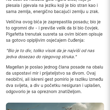
plesala i pjevala na jeziku koji je bio stran kao i
sama zemlja, energično bacajući zemlju u zrak.
Veličina ovog bića je zaprepastila posadu; bio je
to ogromni div - i previše velik da bi bio čovjek.
Pigafetta trenutak susreta sa ovim bićem opisuje
sa gotovo opipljivim osjećajem čuđenja:
"Bio je to div, toliko visok da je najviši od nas
jedva dosezao do njegovog struka."
Magellan je poslao jednog člana posade na obalu
da uspostavi mir i prijateljstvo sa divom. Ovaj
neobični, ali iskreni gest pomirio je razliku između
dva svijeta, a div u početku nesiguran i uplašen,
odgovorio je sa opreznom znatiželjom.