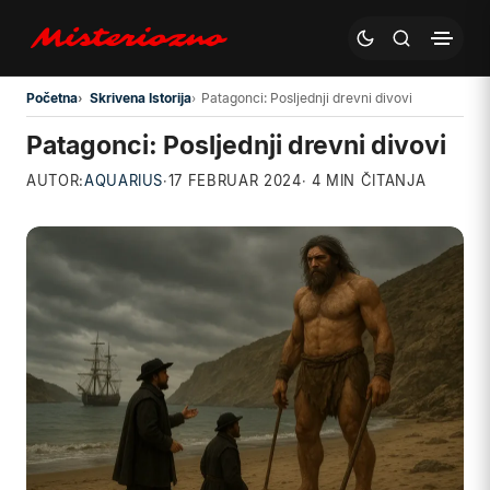
Preskoči na glavni sadržaj
Početna
Skrivena Istorija
Patagonci: Posljednji drevni divovi
Patagonci: Posljednji drevni divovi
AUTOR:
AQUARIUS
·
17 FEBRUAR 2024
· 4 MIN ČITANJA