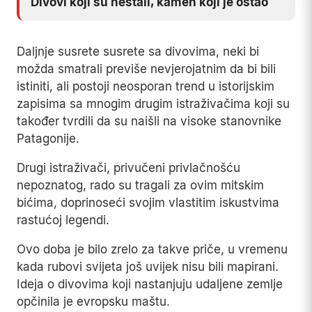
Divovi koji su nestali, kamen koji je ostao
Daljnje susrete susrete sa divovima, neki bi
možda smatrali previše nevjerojatnim da bi bili
istiniti, ali postoji neosporan trend u istorijskim
zapisima sa mnogim drugim istraživačima koji su
također tvrdili da su naišli na visoke stanovnike
Patagonije.
Drugi istraživači, privučeni privlačnošću
nepoznatog, rado su tragali za ovim mitskim
bićima, doprinoseći svojim vlastitim iskustvima
rastućoj legendi.
Ovo doba je bilo zrelo za takve priče, u vremenu
kada rubovi svijeta još uvijek nisu bili mapirani.
Ideja o divovima koji nastanjuju udaljene zemlje
opčinila je evropsku maštu.