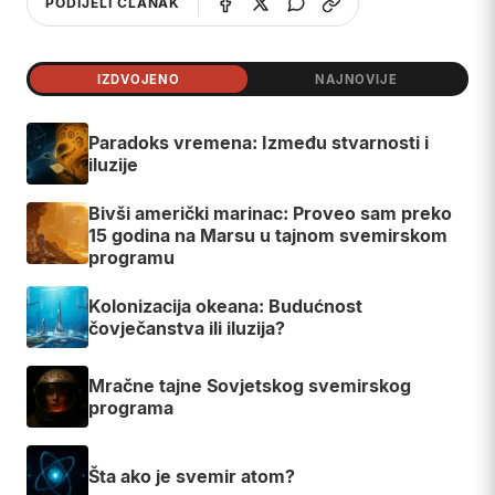
PODIJELI ČLANAK
IZDVOJENO
NAJNOVIJE
Paradoks vremena: Između stvarnosti i
iluzije
Bivši američki marinac: Proveo sam preko
15 godina na Marsu u tajnom svemirskom
programu
Kolonizacija okeana: Budućnost
čovječanstva ili iluzija?
Mračne tajne Sovjetskog svemirskog
programa
Šta ako je svemir atom?