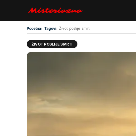
Preskoči na glavni sadržaj
Početna
Tagovi
Život_poslije_smrti
ŽIVOT POSLIJE SMRTI