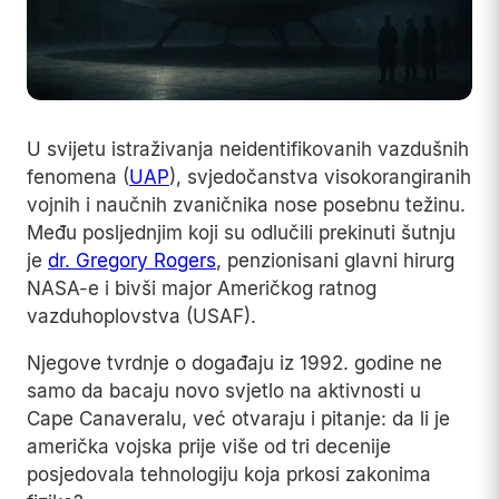
U svijetu istraživanja neidentifikovanih vazdušnih
fenomena (
UAP
), svjedočanstva visokorangiranih
vojnih i naučnih zvaničnika nose posebnu težinu.
Među posljednjim koji su odlučili prekinuti šutnju
je
dr. Gregory Rogers
, penzionisani glavni hirurg
NASA-e i bivši major Američkog ratnog
vazduhoplovstva (USAF).
Njegove tvrdnje o događaju iz 1992. godine ne
samo da bacaju novo svjetlo na aktivnosti u
Cape Canaveralu, već otvaraju i pitanje: da li je
američka vojska prije više od tri decenije
posjedovala tehnologiju koja prkosi zakonima