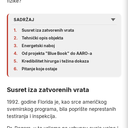
fizike?
SADRŽAJ
1.
Susret iza zatvorenih vrata
2.
Tehnički opis objekta
3.
Energetski naboj
4.
Od projekta "Blue Book" do AARO-a
5.
Kredibilitet hirurga i težina dokaza
6.
Pitanje koje ostaje
Susret iza zatvorenih vrata
1992. godine Florida je, kao srce američkog
svemirskog programa, bila poprište neprestanih
testiranja i inspekcija.