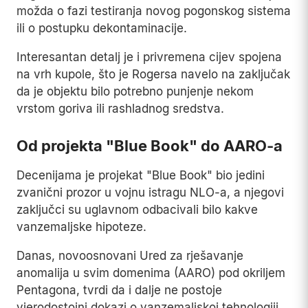
možda o fazi testiranja novog pogonskog sistema
ili o postupku dekontaminacije.
Interesantan detalj je i privremena cijev spojena
na vrh kupole, što je Rogersa navelo na zaključak
da je objektu bilo potrebno punjenje nekom
vrstom goriva ili rashladnog sredstva.
Od projekta "Blue Book" do AARO-a
Decenijama je projekat "Blue Book" bio jedini
zvanični prozor u vojnu istragu NLO-a, a njegovi
zaključci su uglavnom odbacivali bilo kakve
vanzemaljske hipoteze.
Danas, novoosnovani Ured za rješavanje
anomalija u svim domenima (AARO) pod okriljem
Pentagona, tvrdi da i dalje ne postoje
vjerodostojni dokazi o vanzemaljskoj tehnologiji.