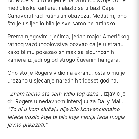
Dr. Rogers, u to vrijeme na vrhuncu svoje vojne i
medicinske karijere, nalazio se u bazi Cape
Canaveral radi rutinskih obaveza. Međutim, ono
što je uslijedilo bilo je sve samo ne rutinsko.
Prema njegovim riječima, jedan major Američkog
ratnog vazduhoplovstva pozvao ga je u stranu
kako bi mu pokazao snimak sa sigurnosnih
kamera iz jednog od strogo čuvanih hangara.
Ono što je Rogers vidio na ekranu, ostalo mu je
urezano u sjećanje narednih trideset godina.
"Znam tačno šta sam vidio tog dana"
, izjavio je
dr. Rogers u nedavnom intervjuu za Daily Mail.
"To ni u kom slučaju nije bilo konvencionalno
leteće vozilo koje bi bilo koja nacija tada mogla
javno prikazati."