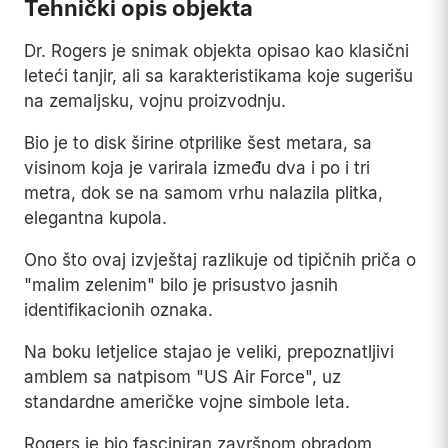
Tehnički opis objekta
Dr. Rogers je snimak objekta opisao kao klasični
leteći tanjir, ali sa karakteristikama koje sugerišu
na zemaljsku, vojnu proizvodnju.
Bio je to disk širine otprilike šest metara, sa
visinom koja je varirala između dva i po i tri
metra, dok se na samom vrhu nalazila plitka,
elegantna kupola.
Ono što ovaj izvještaj razlikuje od tipičnih priča o
"malim zelenim" bilo je prisustvo jasnih
identifikacionih oznaka.
Na boku letjelice stajao je veliki, prepoznatljivi
amblem sa natpisom "US Air Force", uz
standardne američke vojne simbole leta.
Rogers je bio fasciniran završnom obradom