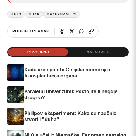
NLO
UAP
VANZEMALJCI
PODIJELI ČLANAK
IZDVOJENO
NAJNOVIJE
Kada srce pamti: Ćelijska memorija i
transplantacija organa
Paralelni univerzumi: Postojite li negdje
drugi vi?
Philipov eksperiment: Kako su naučnici
stvorili "duha"
NLO slučaj iz Njemačke: Fenomen nestalog