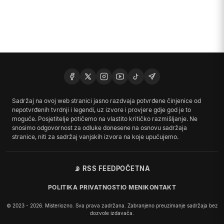
Sadržaj na ovoj web stranici jasno razdvaja potvrđene činjenice od
nepotvrđenih tvrdnji i legendi, uz izvore i provjere gdje god je to
moguće. Posjetitelje potičemo na vlastito kritičko razmišljanje. Ne
snosimo odgovornost za odluke donesene na osnovu sadržaja
stranice, niti za sadržaj vanjskih izvora na koje upućujemo.
📡 RSS FEED
POČETNA
POLITIKA PRIVATNOSTI
O MENI
KONTAKT
© 2023 - 2026. Misteriozno. Sva prava zadržana. Zabranjeno preuzimanje sadržaja bez
dozvole izdavača.