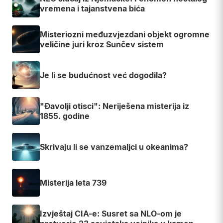
vremena i tajanstvena bića
Misteriozni međuzvjezdani objekt ogromne
veličine juri kroz Sunčev sistem
Je li se budućnost već dogodila?
"Đavolji otisci": Neriješena misterija iz
1855. godine
Skrivaju li se vanzemaljci u okeanima?
Misterija leta 739
Izvještaj CIA-e: Susret sa NLO-om je