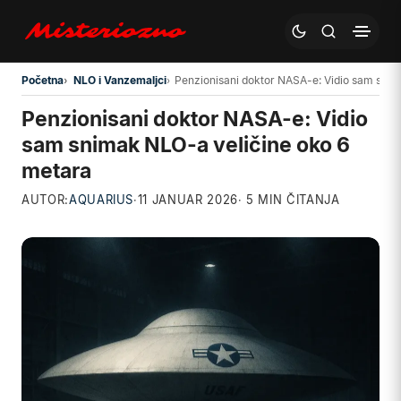
Preskoči na glavni sadržaj
Početna
NLO i Vanzemaljci
Penzionisani doktor NASA-e: Vidio sam snim
Penzionisani doktor NASA-e: Vidio
sam snimak NLO-a veličine oko 6
metara
AUTOR:
AQUARIUS
·
11 JANUAR 2026
· 5 MIN ČITANJA