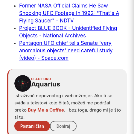
Former NASA Official Claims He Saw
Shocking UFO Footage In 1992: "That's A
Flying Saucer" - NDTV
Project BLUE BOOK - Unidentified Flying
Objects - National Archives
Pentagon UFO chief tells Senate 'very
anomalous objects' need careful study
(video) - Space.com
O AUTORU
Aquarius
Istraživač nepoznatog i web inženjer. Ako ti se
sviđaju tekstovi koje čitaš, možeš me podržati
preko
Buy Me a Coffee
. I bez toga, drago mi je što
si tu.
Postani član
Doniraj