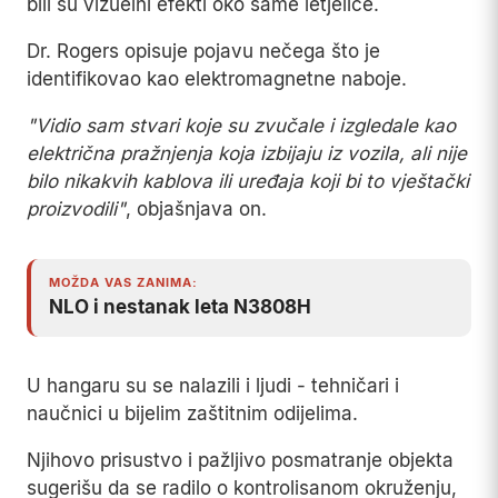
bili su vizuelni efekti oko same letjelice.
Dr. Rogers opisuje pojavu nečega što je
identifikovao kao elektromagnetne naboje.
"Vidio sam stvari koje su zvučale i izgledale kao
električna pražnjenja koja izbijaju iz vozila, ali nije
bilo nikakvih kablova ili uređaja koji bi to vještački
proizvodili"
, objašnjava on.
MOŽDA VAS ZANIMA:
NLO i nestanak leta N3808H
U hangaru su se nalazili i ljudi - tehničari i
naučnici u bijelim zaštitnim odijelima.
Njihovo prisustvo i pažljivo posmatranje objekta
sugerišu da se radilo o kontrolisanom okruženju,