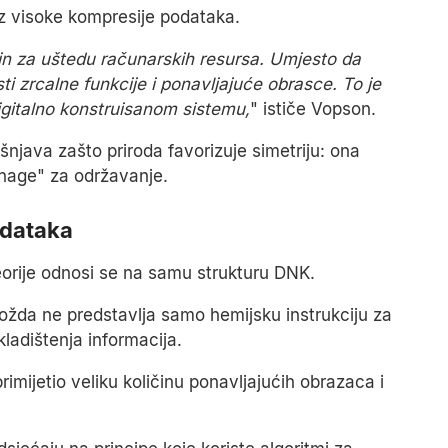
z visoke kompresije podataka.
način za uštedu računarskih resursa. Umjesto da
i zrcalne funkcije i ponavljajuće obrasce. To je
gitalno konstruisanom sistemu,
" ističe Vopson.
java zašto priroda favorizuje simetriju: ona
nage" za održavanje.
odataka
orije odnosi se na samu strukturu DNK.
da ne predstavlja samo hemijsku instrukciju za
ladištenja informacija.
imijetio veliku količinu ponavljajućih obrazaca i