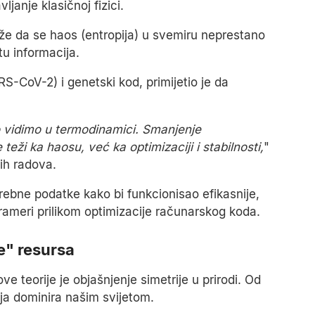
janje klasičnoj fizici.
že da se haos (entropija) u svemiru neprestano
tu informacija.
S-CoV-2) i genetski kod, primijetio je da
o vidimo u termodinamici. Smanjenje
teži ka haosu, već ka optimizaciji i stabilnosti,
"
ih radova.
rebne podatke kako bi funkcionisao efikasnije,
rameri prilikom optimizacije računarskog koda.
e" resursa
 teorije je objašnjenje simetrije u prirodi. Od
ija dominira našim svijetom.