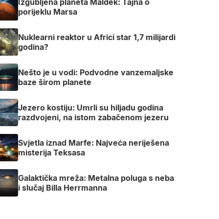
Izgubljena planeta Maldek: Tajna o
porijeklu Marsa
Nuklearni reaktor u Africi star 1,7 milijardi
godina?
Nešto je u vodi: Podvodne vanzemaljske
baze širom planete
Jezero kostiju: Umrli su hiljadu godina
razdvojeni, na istom zabačenom jezeru
Svjetla iznad Marfe: Najveća neriješena
misterija Teksasa
Galaktička mreža: Metalna poluga s neba
i slučaj Billa Herrmanna