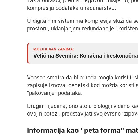
Takvi obrasci, prema njegovom mišljenju, pod
kompresiju podataka u računarstvu.
U digitalnim sistemima kompresija služi da s
prostoru, uklanjanjem redundancije i korište
MOŽDA VAS ZANIMA:
Veličina Svemira: Konačna i beskonačna 
Vopson smatra da bi priroda mogla koristiti s
zapisuje iznova, genetski kod možda koristi 
“pakovanje” podataka.
Drugim riječima, ono što u biologiji vidimo
ovoj hipotezi, predstavljati svojevrsno “zipo
Informacija kao "peta forma" mat