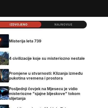
IZDVOJENO
NAJNOVIJE
Misterija leta 739
4 civilizacije koje su misteriozno nestale
Promjene u stvarnosti: Klizanja između
pukotina vremena i prostora
Posljednji čovjek na Mjesecu je vidio
misteriozne "sjajne bljeskove" tokom
slijetanja