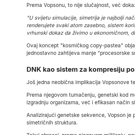
Prema Vopsonu, to nije slučajnost, već doka
"U svijetu simulacije, simetrija je najbolji 
renderujete svaki atom zasebno, sistem korist
vrhunski dokaz da živimo u ekonomičnom, di
Ovaj koncept "kosmičkog copy-pastea" objašn
jednostavno zahtijeva manje "procesorske s
DNK kao sistem za kompresiju p
Još jedna neobična implikacija Vopsonove te
Prema njegovom tumačenju, genetski kod mož
izgradnju organizama, već i efikasan način sk
Analizirajući genetske sekvence, Vopson je pr
simetričnih struktura.