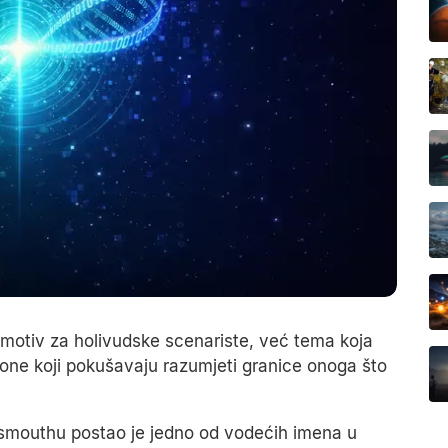
ek motiv za holivudske scenariste, već tema koja
 one koji pokušavaju razumjeti granice onoga što
tsmouthu postao je jedno od vodećih imena u