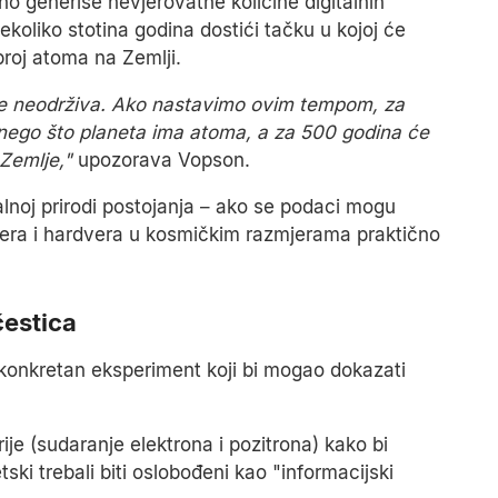
 generiše nevjerovatne količine digitalnih
oliko stotina godina dostići tačku u kojoj će
broj atoma na Zemlji.
a je neodrživa. Ako nastavimo ovim tempom, za
 nego što planeta ima atoma, a za 500 godina će
 Zemlje,"
upozorava Vopson.
talnoj prirodi postojanja – ako se podaci mogu
vera i hardvera u kosmičkim razmjerama praktično
čestica
 konkretan eksperiment koji bi mogao dokazati
erije (sudaranje elektrona i pozitrona) kako bi
tski trebali biti oslobođeni kao "informacijski