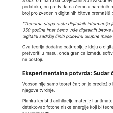
S obzirom na to da čovječanstvo svakodnevno
podataka, on predviđa da ćemo u narednih nek
broj proizvedenih digitalnih bitova premašiti 
"Trenutna stopa rasta digitalnih informacij
350 godina imat ćemo više digitalnih bitova
digitalni sadržaj činiti polovinu ukupne mase
Ova teorija dodatno potkrepljuje ideju o digi
pretvoriti u masu, onda granica između soft
ne postoji.
Eksperimentalna potvrda: Sudar 
Vopson nije samo teoretičar; on je predložio
njegove tvrdnje.
Planira koristiti anihilaciju materije i antimat
detektovao fotone niske energije koji bi teore