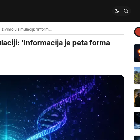
Naučnik vjeruje da živimo u simulaciji: 'Informacija je peta forma materije'
aciji: 'Informacija je peta forma