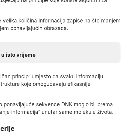
sjećaju na principe koje koriste algoritmi za
e velika količina informacija zapiše na što manjem
njem ponavljajućih obrazaca.
u isto vrijeme
ličan princip: umjesto da svaku informaciju
strukture koje omogućavaju efikasnije
 kao ponavljajuće sekvence DNK moglo bi, prema
vanje informacija” unutar same molekule života.
erije