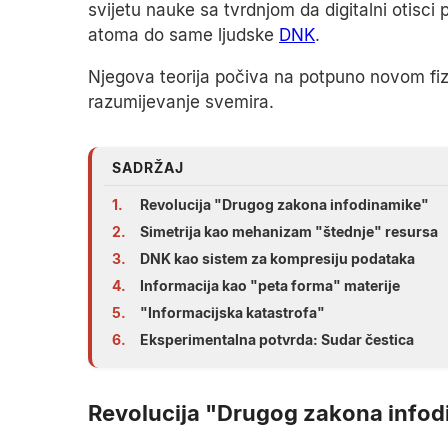
svijetu nauke sa tvrdnjom da digitalni otisci
atoma do same ljudske
DNK
.
Njegova teorija počiva na potpuno novom fiz
razumijevanje svemira.
SADRŽAJ
1.
Revolucija "Drugog zakona infodinamike"
2.
Simetrija kao mehanizam "štednje" resursa
3.
DNK kao sistem za kompresiju podataka
4.
Informacija kao "peta forma" materije
5.
"Informacijska katastrofa"
6.
Eksperimentalna potvrda: Sudar čestica
Revolucija "Drugog zakona info