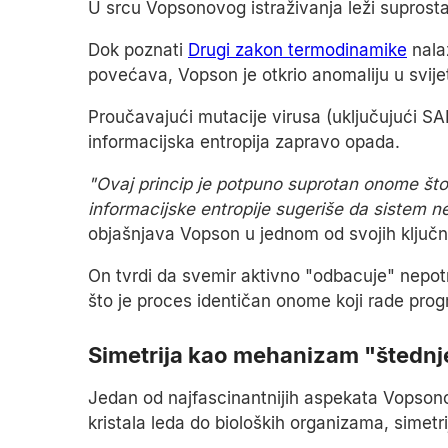
U srcu Vopsonovog istraživanja leži suprostavl
Dok poznati
Drugi zakon termodinamike
nala
povećava, Vopson je otkrio anomaliju u svije
Proučavajući mutacije virusa (uključujući SAR
informacijska entropija zapravo opada.
"Ovaj princip je potpuno suprotan onome št
informacijske entropije sugeriše da sistem ne 
objašnjava Vopson u jednom od svojih ključn
On tvrdi da svemir aktivno "odbacuje" nepot
što je proces identičan onome koji rade prog
Simetrija kao mehanizam "štednj
Jedan od najfascinantnijih aspekata Vopsonove
kristala leda do bioloških organizama, simetr