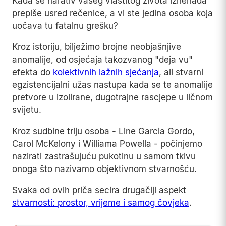
Kada se narativ vašeg vlastitog života iznenada
prepiše usred rečenice, a vi ste jedina osoba koja
uočava tu fatalnu grešku?
Kroz istoriju, bilježimo brojne neobjašnjive
anomalije, od osjećaja takozvanog "deja vu"
efekta do
kolektivnih lažnih sjećanja
, ali stvarni
egzistencijalni užas nastupa kada se te anomalije
pretvore u izolirane, dugotrajne rascjepe u ličnom
svijetu.
Kroz sudbine triju osoba - Line Garcia Gordo,
Carol McKelony i Williama Powella - počinjemo
nazirati zastrašujuću pukotinu u samom tkivu
onoga što nazivamo objektivnom stvarnošću.
Svaka od ovih priča secira drugačiji aspekt
stvarnosti: prostor, vrijeme i samog čovjeka
.