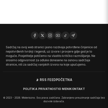
Sadržaj na ovoj web stranici jasno razdvaja potvrđene činjenice od
nepotvrđenih tvrdnji i legendi, uz izvore i provjere gdje god je to
moguće. Posjetitelje potičemo na vlastito kritičko razmišljanje. Ne
snosimo odgovornost za odluke donesene na osnovu sadržaja
stranice, niti za sadržaj vanjskih izvora na koje upućujemo.
📡 RSS FEED
POČETNA
POLITIKA PRIVATNOSTI
O MENI
KONTAKT
© 2023 - 2026. Misteriozno. Sva prava zadržana. Zabranjeno preuzimanje sadržaja bez
dozvole izdavača.