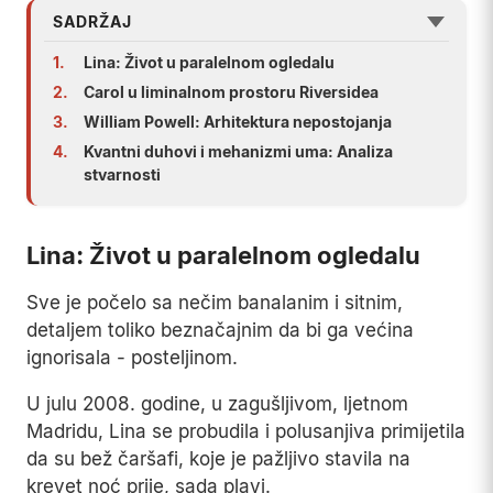
SADRŽAJ
1.
Lina: Život u paralelnom ogledalu
2.
Carol u liminalnom prostoru Riversidea
3.
William Powell: Arhitektura nepostojanja
4.
Kvantni duhovi i mehanizmi uma: Analiza
stvarnosti
Lina: Život u paralelnom ogledalu
Sve je počelo sa nečim banalanim i sitnim,
detaljem toliko beznačajnim da bi ga većina
ignorisala - posteljinom.
U julu 2008. godine, u zagušljivom, ljetnom
Madridu, Lina se probudila i polusanjiva primijetila
da su bež čaršafi, koje je pažljivo stavila na
krevet noć prije, sada plavi.