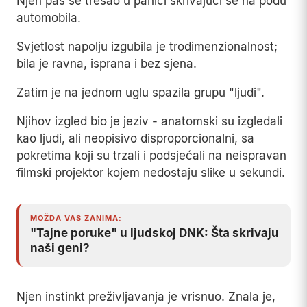
Njen pas se tresao u panici skrivajući se na podu
automobila.
Svjetlost napolju izgubila je trodimenzionalnost;
bila je ravna, isprana i bez sjena.
Zatim je na jednom uglu spazila grupu "ljudi".
Njihov izgled bio je jeziv - anatomski su izgledali
kao ljudi, ali neopisivo disproporcionalni, sa
pokretima koji su trzali i podsjećali na neispravan
filmski projektor kojem nedostaju slike u sekundi.
MOŽDA VAS ZANIMA:
"Tajne poruke" u ljudskoj DNK: Šta skrivaju
naši geni?
Njen instinkt preživljavanja je vrisnuo. Znala je,