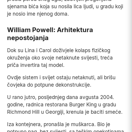
sjenama bića koja su nosila lica ljudi, u gradu koji
je nosio ime njenog doma.
William Powell: Arhitektura
nepostojanja
Dok su Lina i Carol doživjele kolaps fizičkog
okruženja oko svoje netaknute svijesti, treća
priča invertira taj model.
Ovdje sistem i svijet ostaju netaknuti, ali brišu
čovjeka do potpune dekonstrukcije.
U rano jutro, posljednjeg dana avgusta 2004.
godine, radnica restorana Burger King u gradu
Richmond Hill u Georgiji, krenula je baciti smeće.
Iza kontejnera, pronašla je muškarca. Bio je
potpuno nag, bez svijesti, sa teškim opekotinama