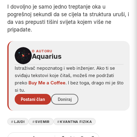
I dovoljno je samo jedno treptanje oka u
pogrešnoj sekundi da se cijela ta struktura uruši, i
da vas prepusti tišini svijeta kojem više ne
pripadate.
O AUTORU
Aquarius
Istraživač nepoznatog i web inženjer. Ako ti se
sviđaju tekstovi koje čitaš, možeš me podržati
preko
Buy Me a Coffee
. I bez toga, drago mi je što
si tu.
Postani član
Doniraj
LJUDI
SVEMIR
KVANTNA FIZIKA