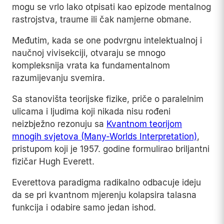
mogu se vrlo lako otpisati kao epizode mentalnog
rastrojstva, traume ili čak namjerne obmane.
Međutim, kada se one podvrgnu intelektualnoj i
naučnoj vivisekciji, otvaraju se mnogo
kompleksnija vrata ka fundamentalnom
razumijevanju svemira.
Sa stanovišta teorijske fizike, priče o paralelnim
ulicama i ljudima koji nikada nisu rođeni
neizbježno rezonuju sa
Kvantnom teorijom
mnogih svjetova (Many-Worlds Interpretation)
,
pristupom koji je 1957. godine formulirao briljantni
fizičar Hugh Everett.
Everettova paradigma radikalno odbacuje ideju
da se pri kvantnom mjerenju kolapsira talasna
funkcija i odabire samo jedan ishod.