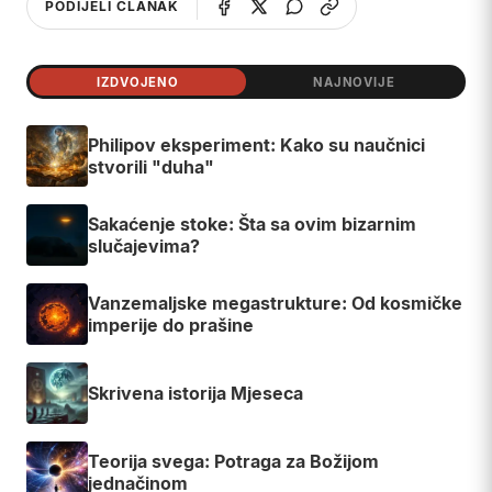
PODIJELI ČLANAK
IZDVOJENO
NAJNOVIJE
Philipov eksperiment: Kako su naučnici
stvorili "duha"
Sakaćenje stoke: Šta sa ovim bizarnim
slučajevima?
Vanzemaljske megastrukture: Od kosmičke
imperije do prašine
Skrivena istorija Mjeseca
Teorija svega: Potraga za Božijom
jednačinom