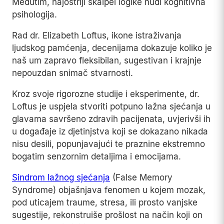
Međutim, najoštriji skalpel logike nudi kognitivna
psihologija.
Rad dr. Elizabeth Loftus, ikone istraživanja
ljudskog pamćenja, decenijama dokazuje koliko je
naš um zapravo fleksibilan, sugestivan i krajnje
nepouzdan snimač stvarnosti.
Kroz svoje rigorozne studije i eksperimente, dr.
Loftus je uspjela stvoriti potpuno lažna sjećanja u
glavama savršeno zdravih pacijenata, uvjerivši ih
u događaje iz djetinjstva koji se dokazano nikada
nisu desili, popunjavajući te praznine ekstremno
bogatim senzornim detaljima i emocijama.
Sindrom lažnog sjećanja
(False Memory
Syndrome) objašnjava fenomen u kojem mozak,
pod uticajem traume, stresa, ili prosto vanjske
sugestije, rekonstruiše prošlost na način koji on