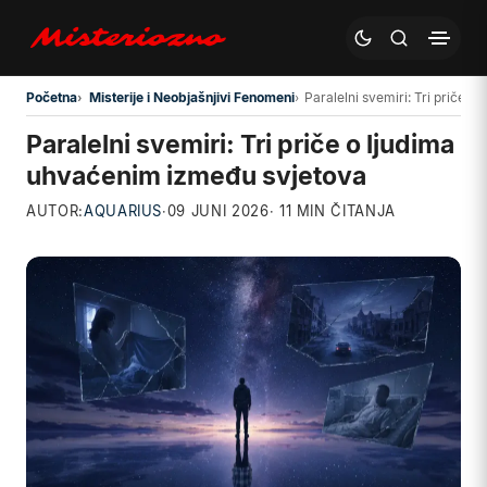
Preskoči na glavni sadržaj
Početna
Misterije i Neobjašnjivi Fenomeni
Paralelni svemiri: Tri priče 
Paralelni svemiri: Tri priče o ljudima
uhvaćenim između svjetova
AUTOR:
AQUARIUS
·
09 JUNI 2026
· 11 MIN ČITANJA