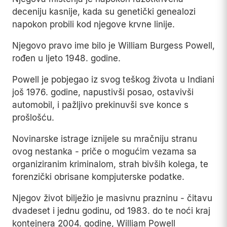
deceniju kasnije, kada su genetički genealozi
napokon probili kod njegove krvne linije.
Njegovo pravo ime bilo je William Burgess Powell,
rođen u ljeto 1948. godine.
Powell je pobjegao iz svog teškog života u Indiani
još 1976. godine, napustivši posao, ostavivši
automobil, i pažljivo prekinuvši sve konce s
prošlošću.
Novinarske istrage iznijele su mračniju stranu
ovog nestanka - priče o mogućim vezama sa
organiziranim kriminalom, strah bivših kolega, te
forenzički obrisane kompjuterske podatke.
Njegov život bilježio je masivnu prazninu - čitavu
dvadeset i jednu godinu, od 1983. do te noći kraj
kontejnera 2004. godine, William Powell