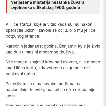
Neriješena misterija nestanka čuvara
svjetionika u Škotskoj 1900. godine
Ali lice starca, koje je vidio kada su mu nakon
operacije uklonili zavoje sa očiju, bilo mu je lice
potpunog stranca.
Narednih jedanaest godina, Benjamin Kyle je živio
kao duh u mašini modernog društva.
Nije mogao iznajmiti krov nad glavom, nije mogao
imati ličnu kartu, zdravstveno osiguranje niti
bankovni račun.
Pojavljivao se u masovnim medijima, na
nacionalnim televizijama, ali se niko nikada nije
javio.
Njegova misterija je napokon razotkrivena