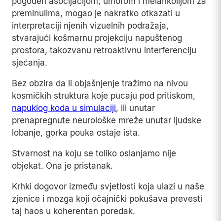
pogođen asocijacijom, umorom i melankolijom za
preminulima, mogao je nakratko otkazati u
interpretaciji njenih vizuelnih podražaja,
stvarajući košmarnu projekciju napuštenog
prostora, takozvanu retroaktivnu interferenciju
sjećanja.
Bez obzira da li objašnjenje tražimo na nivou
kosmičkih struktura koje pucaju pod pritiskom,
napuklog koda u simulaciji
, ili unutar
prenapregnute neurološke mreže unutar ljudske
lobanje, gorka pouka ostaje ista.
Stvarnost na koju se toliko oslanjamo nije
objekat. Ona je pristanak.
Krhki dogovor između svjetlosti koja ulazi u naše
zjenice i mozga koji očajnički pokušava prevesti
taj haos u koherentan poredak.