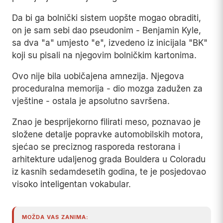
Da bi ga bolnički sistem uopšte mogao obraditi,
on je sam sebi dao pseudonim - Benjamin Kyle,
sa dva "a" umjesto "e", izvedeno iz inicijala "BK"
koji su pisali na njegovim bolničkim kartonima.
Ovo nije bila uobičajena amnezija. Njegova
proceduralna memorija - dio mozga zadužen za
vještine - ostala je apsolutno savršena.
Znao je besprijekorno filirati meso, poznavao je
složene detalje popravke automobilskih motora,
sjećao se preciznog rasporeda restorana i
arhitekture udaljenog grada Bouldera u Coloradu
iz kasnih sedamdesetih godina, te je posjedovao
visoko inteligentan vokabular.
MOŽDA VAS ZANIMA: