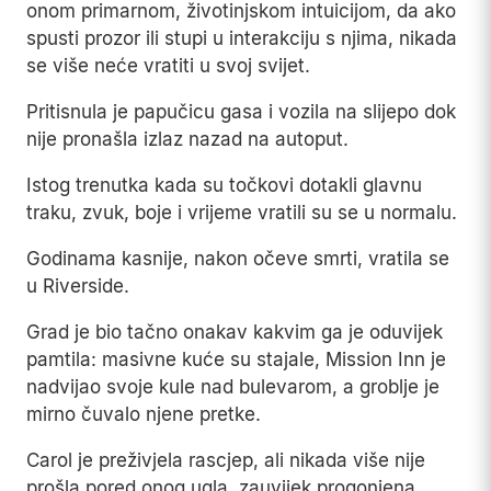
onom primarnom, životinjskom intuicijom, da ako
spusti prozor ili stupi u interakciju s njima, nikada
se više neće vratiti u svoj svijet.
Pritisnula je papučicu gasa i vozila na slijepo dok
nije pronašla izlaz nazad na autoput.
Istog trenutka kada su točkovi dotakli glavnu
traku, zvuk, boje i vrijeme vratili su se u normalu.
Godinama kasnije, nakon očeve smrti, vratila se
u Riverside.
Grad je bio tačno onakav kakvim ga je oduvijek
pamtila: masivne kuće su stajale, Mission Inn je
nadvijao svoje kule nad bulevarom, a groblje je
mirno čuvalo njene pretke.
Carol je preživjela rascjep, ali nikada više nije
prošla pored onog ugla, zauvijek progonjena