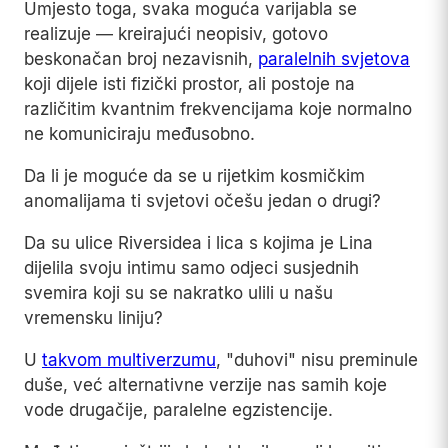
Umjesto toga, svaka moguća varijabla se
realizuje — kreirajući neopisiv, gotovo
beskonačan broj nezavisnih,
paralelnih svjetova
koji dijele isti fizički prostor, ali postoje na
različitim kvantnim frekvencijama koje normalno
ne komuniciraju međusobno.
Da li je moguće da se u rijetkim kosmičkim
anomalijama ti svjetovi očešu jedan o drugi?
Da su ulice Riversidea i lica s kojima je Lina
dijelila svoju intimu samo odjeci susjednih
svemira koji su se nakratko ulili u našu
vremensku liniju?
U
takvom multiverzumu
, "duhovi" nisu preminule
duše, već alternativne verzije nas samih koje
vode drugačije, paralelne egzistencije.