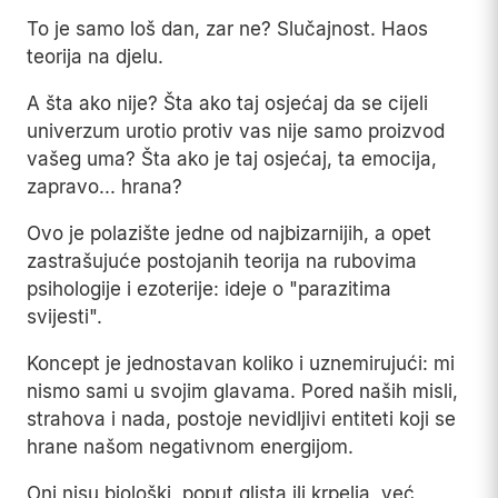
To je samo loš dan, zar ne? Slučajnost. Haos
teorija na djelu.
A šta ako nije? Šta ako taj osjećaj da se cijeli
univerzum urotio protiv vas nije samo proizvod
vašeg uma? Šta ako je taj osjećaj, ta emocija,
zapravo... hrana?
Ovo je polazište jedne od najbizarnijih, a opet
zastrašujuće postojanih teorija na rubovima
psihologije i ezoterije: ideje o "parazitima
svijesti".
Koncept je jednostavan koliko i uznemirujući: mi
nismo sami u svojim glavama. Pored naših misli,
strahova i nada, postoje nevidljivi entiteti koji se
hrane našom negativnom energijom.
Oni nisu biološki, poput glista ili krpelja, već