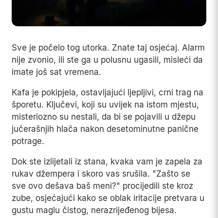
Sve je počelo tog utorka. Znate taj osjećaj. Alarm
nije zvonio, ili ste ga u polusnu ugasili, misleći da
imate još sat vremena.
Kafa je pokipjela, ostavljajući ljepljivi, crni trag na
šporetu. Ključevi, koji su uvijek na istom mjestu,
misteriozno su nestali, da bi se pojavili u džepu
jučerašnjih hlača nakon desetominutne panične
potrage.
Dok ste izlijetali iz stana, kvaka vam je zapela za
rukav džempera i skoro vas srušila. "Zašto se
sve ovo dešava baš meni?" procijedili ste kroz
zube, osjećajući kako se oblak iritacije pretvara u
gustu maglu čistog, nerazrijeđenog bijesa.