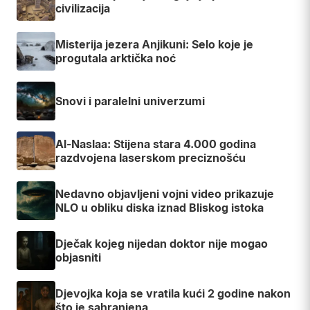
civilizacija
Misterija jezera Anjikuni: Selo koje je
progutala arktička noć
Snovi i paralelni univerzumi
Al-Naslaa: Stijena stara 4.000 godina
razdvojena laserskom preciznošću
Nedavno objavljeni vojni video prikazuje
NLO u obliku diska iznad Bliskog istoka
Dječak kojeg nijedan doktor nije mogao
objasniti
Djevojka koja se vratila kući 2 godine nakon
što je sahranjena