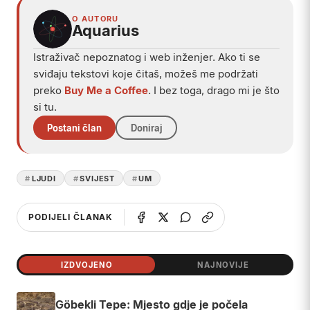
O AUTORU
Aquarius
Istraživač nepoznatog i web inženjer. Ako ti se
sviđaju tekstovi koje čitaš, možeš me podržati
preko
Buy Me a Coffee
. I bez toga, drago mi je što
si tu.
Postani član
Doniraj
LJUDI
SVIJEST
UM
PODIJELI ČLANAK
IZDVOJENO
NAJNOVIJE
Göbekli Tepe: Mjesto gdje je počela