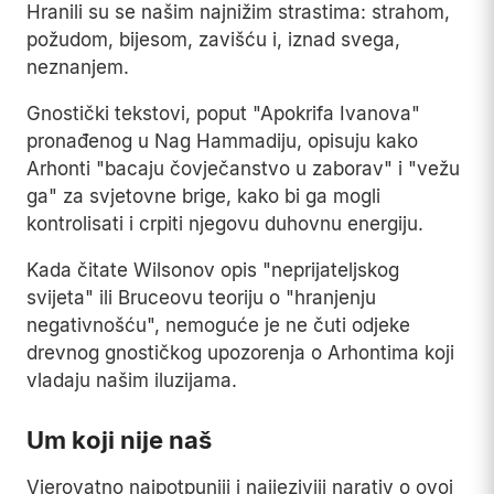
Hranili su se našim najnižim strastima: strahom,
požudom, bijesom, zavišću i, iznad svega,
neznanjem.
Gnostički tekstovi, poput "Apokrifa Ivanova"
pronađenog u Nag Hammadiju, opisuju kako
Arhonti "bacaju čovječanstvo u zaborav" i "vežu
ga" za svjetovne brige, kako bi ga mogli
kontrolisati i crpiti njegovu duhovnu energiju.
Kada čitate Wilsonov opis "neprijateljskog
svijeta" ili Bruceovu teoriju o "hranjenju
negativnošću", nemoguće je ne čuti odjeke
drevnog gnostičkog upozorenja o Arhontima koji
vladaju našim iluzijama.
Um koji nije naš
Vjerovatno najpotpuniji i najjeziviji narativ o ovoj