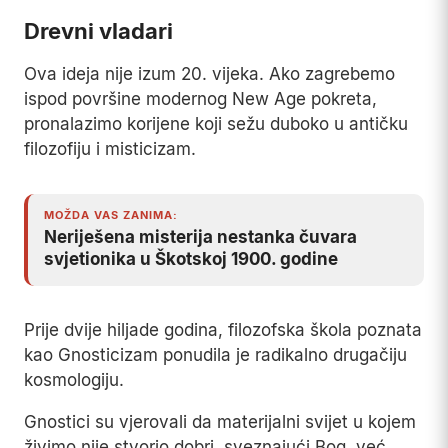
Drevni vladari
Ova ideja nije izum 20. vijeka. Ako zagrebemo
ispod površine modernog New Age pokreta,
pronalazimo korijene koji sežu duboko u antičku
filozofiju i misticizam.
MOŽDA VAS ZANIMA:
Neriješena misterija nestanka čuvara
svjetionika u Škotskoj 1900. godine
Prije dvije hiljade godina, filozofska škola poznata
kao Gnosticizam ponudila je radikalno drugačiju
kosmologiju.
Gnostici su vjerovali da materijalni svijet u kojem
živimo nije stvorio dobri, sveznajući Bog, već