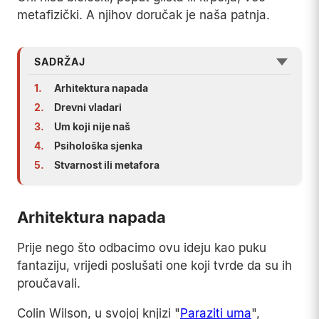
metafizički. A njihov doručak je naša patnja.
SADRŽAJ
1.
Arhitektura napada
2.
Drevni vladari
3.
Um koji nije naš
4.
Psihološka sjenka
5.
Stvarnost ili metafora
Arhitektura napada
Prije nego što odbacimo ovu ideju kao puku
fantaziju, vrijedi poslušati one koji tvrde da su ih
proučavali.
Colin Wilson, u svojoj knjizi "
Paraziti uma
",