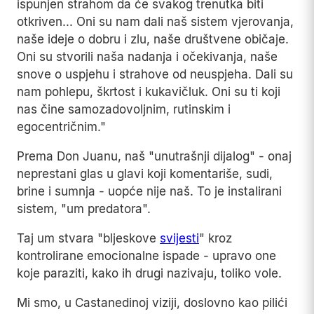
ispunjen strahom da će svakog trenutka biti
otkriven... Oni su nam dali naš sistem vjerovanja,
naše ideje o dobru i zlu, naše društvene običaje.
Oni su stvorili naša nadanja i očekivanja, naše
snove o uspjehu i strahove od neuspjeha. Dali su
nam pohlepu, škrtost i kukavičluk. Oni su ti koji
nas čine samozadovoljnim, rutinskim i
egocentričnim."
Prema Don Juanu, naš "unutrašnji dijalog" - onaj
neprestani glas u glavi koji komentariše, sudi,
brine i sumnja - uopće nije naš. To je instalirani
sistem, "um predatora".
Taj um stvara "bljeskove
svijesti
" kroz
kontrolirane emocionalne ispade - upravo one
koje paraziti, kako ih drugi nazivaju, toliko vole.
Mi smo, u Castanedinoj viziji, doslovno kao pilići