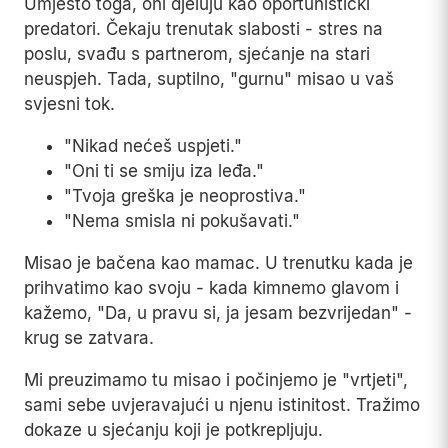
Umjesto toga, oni djeluju kao oportunistički
predatori. Čekaju trenutak slabosti - stres na
poslu, svađu s partnerom, sjećanje na stari
neuspjeh. Tada, suptilno, "gurnu" misao u vaš
svjesni tok.
"Nikad nećeš uspjeti."
"Oni ti se smiju iza leđa."
"Tvoja greška je neoprostiva."
"Nema smisla ni pokušavati."
Misao je bačena kao mamac. U trenutku kada je
prihvatimo kao svoju - kada kimnemo glavom i
kažemo, "Da, u pravu si, ja jesam bezvrijedan" -
krug se zatvara.
Mi preuzimamo tu misao i počinjemo je "vrtjeti",
sami sebe uvjeravajući u njenu istinitost. Tražimo
dokaze u sjećanju koji je potkrepljuju.