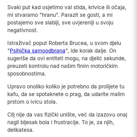
Svaki put kad osjetimo val stida, krivice ili očaja,
mi stvaramo "hranu". Parazit se gosti, a mi
postajemo sve slabiji, sve uvjereniji u svoju
negativnost.
Istraživač poput Roberta Brucea, u svom djelu
"
Psihička samoodbrana
", ide korak dalje. On
sugeriše da ovi entiteti mogu, na djelić sekunde,
preuzeti kontrolu nad našim finim motoričkim
sposobnostima.
Upravo onoliko koliko je potrebno da prolijete tu
kafu, da se spotaknete o prag, da udarite malim
prstom o ivicu stola.
Cilj nije da vas fizički unište, već da izazovu onaj
nagli bljesak bola i frustracije. To je, za njih,
delikatesa.