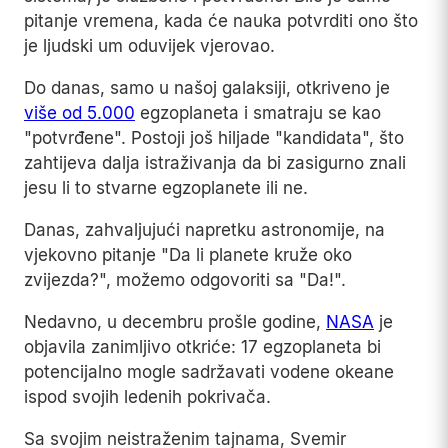
pitanje vremena, kada će nauka potvrditi ono što
je ljudski um oduvijek vjerovao.
Do danas, samo u našoj galaksiji, otkriveno je
više od 5.000
egzoplaneta i smatraju se kao
"potvrđene". Postoji još hiljade "kandidata", što
zahtijeva dalja istraživanja da bi zasigurno znali
jesu li to stvarne egzoplanete ili ne.
Danas, zahvaljujući napretku astronomije, na
vjekovno pitanje "Da li planete kruže oko
zvijezda?", možemo odgovoriti sa "Da!".
Nedavno, u decembru prošle godine,
NASA
je
objavila zanimljivo otkriće: 17 egzoplaneta bi
potencijalno mogle sadržavati vodene okeane
ispod svojih ledenih pokrivača.
Sa svojim neistraženim tajnama, Svemir