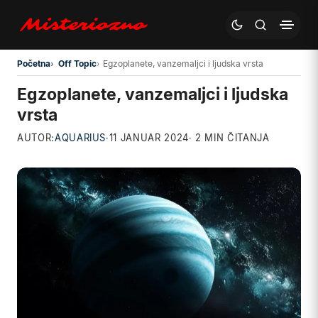
Preskoči na glavni sadržaj
Početna
Off Topic
Egzoplanete, vanzemaljci i ljudska vrsta
Egzoplanete, vanzemaljci i ljudska
vrsta
AUTOR:
AQUARIUS
·
11 JANUAR 2024
· 2 MIN ČITANJA