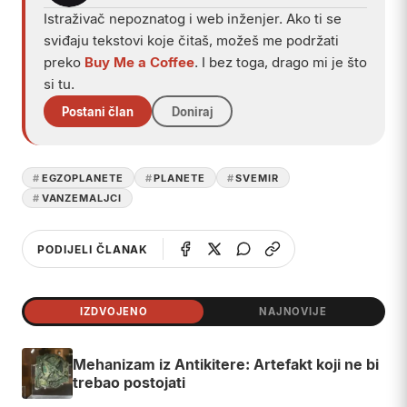
Istraživač nepoznatog i web inženjer. Ako ti se
sviđaju tekstovi koje čitaš, možeš me podržati
preko
Buy Me a Coffee
. I bez toga, drago mi je što
si tu.
Postani član
Doniraj
EGZOPLANETE
PLANETE
SVEMIR
VANZEMALJCI
PODIJELI ČLANAK
IZDVOJENO
NAJNOVIJE
Mehanizam iz Antikitere: Artefakt koji ne bi
trebao postojati