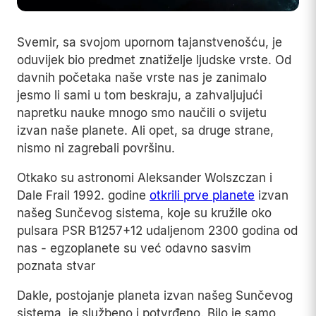
Svemir, sa svojom upornom tajanstvenošću, je
oduvijek bio predmet znatiželje ljudske vrste. Od
davnih početaka naše vrste nas je zanimalo
jesmo li sami u tom beskraju, a zahvaljujući
napretku nauke mnogo smo naučili o svijetu
izvan naše planete. Ali opet, sa druge strane,
nismo ni zagrebali površinu.
Otkako su astronomi Aleksander Wolszczan i
Dale Frail 1992. godine
otkrili prve planete
izvan
našeg Sunčevog sistema, koje su kružile oko
pulsara PSR B1257+12 udaljenom 2300 godina od
nas - egzoplanete su već odavno sasvim
poznata stvar
Dakle, postojanje planeta izvan našeg Sunčevog
sistema, je službeno i potvrđeno. Bilo je samo