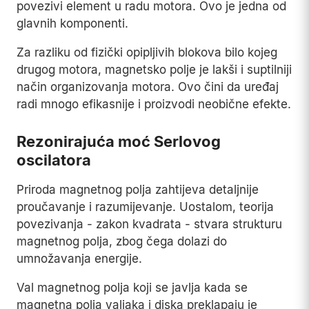
povezivi element u radu motora. Ovo je jedna od
glavnih komponenti.
Za razliku od fizički opipljivih blokova bilo kojeg
drugog motora, magnetsko polje je lakši i suptilniji
način organizovanja motora. Ovo čini da uređaj
radi mnogo efikasnije i proizvodi neobične efekte.
Rezonirajuća moć Serlovog
oscilatora
Priroda magnetnog polja zahtijeva detaljnije
proučavanje i razumijevanje. Uostalom, teorija
povezivanja - zakon kvadrata - stvara strukturu
magnetnog polja, zbog čega dolazi do
umnožavanja energije.
Val magnetnog polja koji se javlja kada se
magnetna polja valjaka i diska preklapaju je