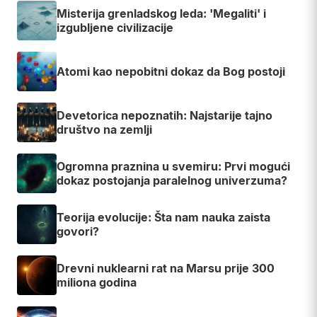
Misterija grenladskog leda: 'Megaliti' i
izgubljene civilizacije
Atomi kao nepobitni dokaz da Bog postoji
Devetorica nepoznatih: Najstarije tajno
društvo na zemlji
Ogromna praznina u svemiru: Prvi mogući
dokaz postojanja paralelnog univerzuma?
Teorija evolucije: Šta nam nauka zaista
govori?
Drevni nuklearni rat na Marsu prije 300
miliona godina