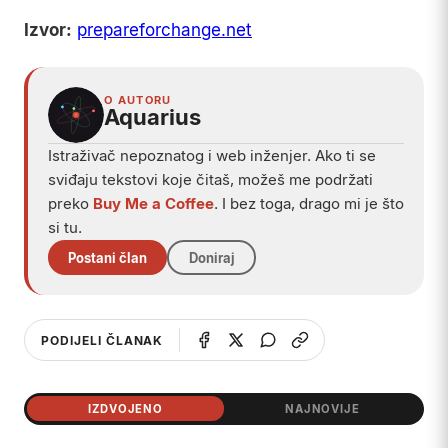
Izvor:
prepareforchange.net
O AUTORU
Aquarius
Istraživač nepoznatog i web inženjer. Ako ti se
sviđaju tekstovi koje čitaš, možeš me podržati
preko
Buy Me a Coffee
. I bez toga, drago mi je što
si tu.
Postani član
Doniraj
PODIJELI ČLANAK
IZDVOJENO
NAJNOVIJE