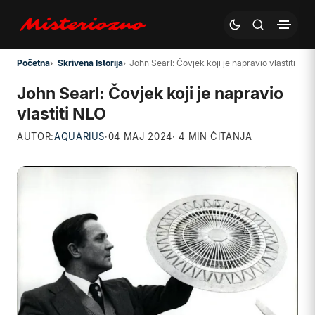
Preskoči na glavni sadržaj
Početna
Skrivena Istorija
John Searl: Čovjek koji je napravio vlastiti NL
John Searl: Čovjek koji je napravio
vlastiti NLO
AUTOR:
AQUARIUS
·
04 MAJ 2024
· 4 MIN ČITANJA