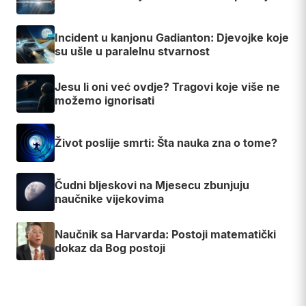
Incident u kanjonu Gadianton: Djevojke koje
su ušle u paralelnu stvarnost
Jesu li oni već ovdje? Tragovi koje više ne
možemo ignorisati
Život poslije smrti: Šta nauka zna o tome?
Čudni bljeskovi na Mjesecu zbunjuju
naučnike vijekovima
Naučnik sa Harvarda: Postoji matematički
dokaz da Bog postoji