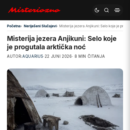
Preskoči na glavni sadržaj
Početna
Neriješeni Slučajevi
Misterija jezera Anjikuni: Selo koje je prog
Misterija jezera Anjikuni: Selo koje
je progutala arktička noć
AUTOR:
AQUARIUS
·
22 JUNI 2026
· 8 MIN ČITANJA