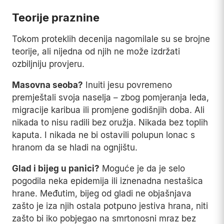
Teorije praznine
Tokom proteklih decenija nagomilale su se brojne
teorije, ali nijedna od njih ne može izdržati
ozbiljniju provjeru.
Masovna seoba?
Inuiti jesu povremeno
premještali svoja naselja – zbog pomjeranja leda,
migracije karibua ili promjene godišnjih doba. Ali
nikada to nisu radili bez oružja. Nikada bez toplih
kaputa. I nikada ne bi ostavili polupun lonac s
hranom da se hladi na ognjištu.
Glad i bijeg u panici?
Moguće je da je selo
pogodila neka epidemija ili iznenadna nestašica
hrane. Međutim, bijeg od gladi ne objašnjava
zašto je iza njih ostala potpuno jestiva hrana, niti
zašto bi iko pobjegao na smrtonosni mraz bez