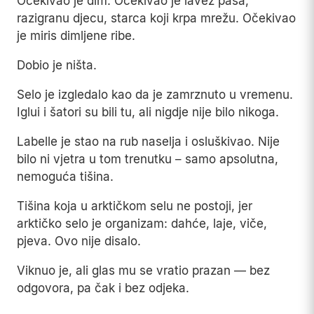
Očekivao je dim. Očekivao je lavež pasa,
razigranu djecu, starca koji krpa mrežu. Očekivao
je miris dimljene ribe.
Dobio je ništa.
Selo je izgledalo kao da je zamrznuto u vremenu.
Iglui i šatori su bili tu, ali nigdje nije bilo nikoga.
Labelle je stao na rub naselja i osluškivao. Nije
bilo ni vjetra u tom trenutku – samo apsolutna,
nemoguća tišina.
Tišina koja u arktičkom selu ne postoji, jer
arktičko selo je organizam: dahće, laje, viče,
pjeva. Ovo nije disalo.
Viknuo je, ali glas mu se vratio prazan — bez
odgovora, pa čak i bez odjeka.