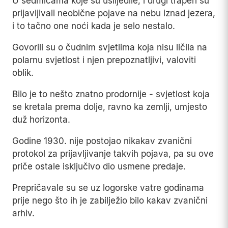
U sedmicama koje su uslijedile, i drugi traperi su
prijavljivali neobične pojave na nebu iznad jezera,
i to tačno one noći kada je selo nestalo.
Govorili su o čudnim svjetlima koja nisu ličila na
polarnu svjetlost i njen prepoznatljivi, valoviti
oblik.
Bilo je to nešto znatno prodornije - svjetlost koja
se kretala prema dolje, ravno ka zemlji, umjesto
duž horizonta.
Godine 1930. nije postojao nikakav zvanični
protokol za prijavljivanje takvih pojava, pa su ove
priče ostale isključivo dio usmene predaje.
Prepričavale su se uz logorske vatre godinama
prije nego što ih je zabilježio bilo kakav zvanični
arhiv.