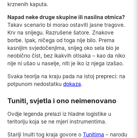
krznenih kaputa.
Napad neke druge skupine ili nasilna otmica?
Takav scenario bi morao ostaviti jasne tragove.
Krv na snijegu. Razrušene šatore. Znakove
borbe. Ipak, ničega od toga nije bilo. Prema
kasnijim svjedočenjima, snijeg oko sela bio je
neobično čist, bez ikakvih otisaka – kao da niko
nije ni ušao u naselje, niti je iko iz njega izašao.
Svaka teorija na kraju pada na istoj prepreci: na
potpunom nedostatku
dokaza
.
Tuniti, svjetla i ono neimenovano
Ovdje legenda prelazi iz hladne logistike u
teritoriju koja se ne mjeri instrumentima.
Stariji Inuiti tog kraja govore o
Tunitima
– narodu