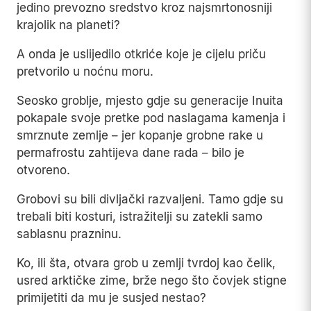
jedino prevozno sredstvo kroz najsmrtonosniji
krajolik na planeti?
A onda je uslijedilo otkriće koje je cijelu priču
pretvorilo u noćnu moru.
Seosko groblje, mjesto gdje su generacije Inuita
pokapale svoje pretke pod naslagama kamenja i
smrznute zemlje – jer kopanje grobne rake u
permafrostu zahtijeva dane rada – bilo je
otvoreno.
Grobovi su bili divljački razvaljeni. Tamo gdje su
trebali biti kosturi, istražitelji su zatekli samo
sablasnu prazninu.
Ko, ili šta, otvara grob u zemlji tvrdoj kao čelik,
usred arktičke zime, brže nego što čovjek stigne
primijetiti da mu je susjed nestao?