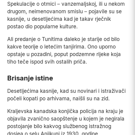
Spekulacije o otmici – vanzemaljskoj, ili u nekom
drugom, neimenovanom smislu – pojavile su se
kasnije, u desetljećima kad je takav rječnik
postao dio popularne kulture.
Ali predanje o Tunitima daleko je starije od bilo
kakve teorije o letećim tanjirima. Ono uporno
opstaje u pozadini, poput podzemne rijeke koja
tiho teče ispod svih ostalih priča.
Brisanje istine
Desetljećima kasnije, kad su novinari i istraživači
počeli kopati po arhivama, naišli su na zid.
Kraljevska kanadska konjička policija na kraju je
objavila zvanično saopštenje u kojem je negirala
postojanje bilo kakvog službenog istražnog
dosjea o selu Anjikuni iz 1930. godine.