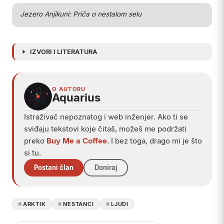
Play
Jezero Anjikuni: Priča o nestalom selu
IZVORI I LITERATURA
O AUTORU
Aquarius
Istraživač nepoznatog i web inženjer. Ako ti se
sviđaju tekstovi koje čitaš, možeš me podržati
preko
Buy Me a Coffee
. I bez toga, drago mi je što
si tu.
Postani član
Doniraj
ARKTIK
NESTANCI
LJUDI