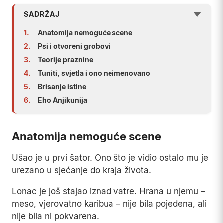
SADRŽAJ
1.
Anatomija nemoguće scene
2.
Psi i otvoreni grobovi
3.
Teorije praznine
4.
Tuniti, svjetla i ono neimenovano
5.
Brisanje istine
6.
Eho Anjikunija
Anatomija nemoguće scene
Ušao je u prvi šator. Ono što je vidio ostalo mu je
urezano u sjećanje do kraja života.
Lonac je još stajao iznad vatre. Hrana u njemu –
meso, vjerovatno karibua – nije bila pojedena, ali
nije bila ni pokvarena.