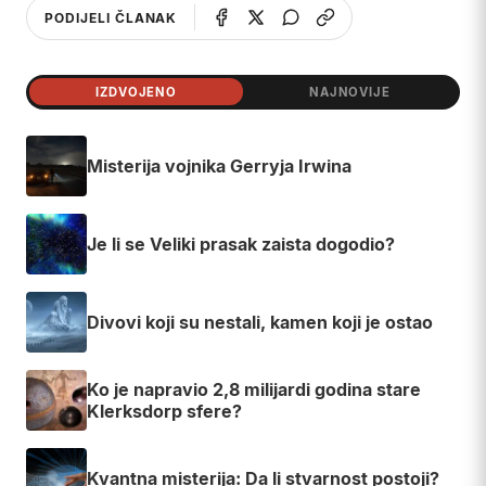
PODIJELI ČLANAK
IZDVOJENO
NAJNOVIJE
Misterija vojnika Gerryja Irwina
Je li se Veliki prasak zaista dogodio?
Divovi koji su nestali, kamen koji je ostao
Ko je napravio 2,8 milijardi godina stare
Klerksdorp sfere?
Kvantna misterija: Da li stvarnost postoji?