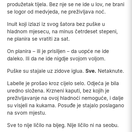
produžetak tijela. Bez nje se ne ide u lov, ne brani
se logor od medvjeda, ne preživljava noć.
Inuit koji izlazi iz svog šatora bez puške u
hladnom mjesecu, na minus četrdeset stepeni,
ne planira se vratiti za sat.
On planira – ili je prisiljen – da uopće ne ide
daleko. Ili da ne ide nigdje svojom voljom.
Puške su stajale uz zidove iglua.
Sve.
Netaknute.
Labelle je prošao kroz cijelo selo. Odjeća je bila
uredno složena. Krzneni kaputi, bez kojih je
preživljavanje na ovoj hladnoći nemoguće, i dalje
su visjeli na kukama. Posuđe je stajalo poslagano
na svom mjestu.
Sve to nije ličilo na bijeg. Nije ličilo ni na seobu.