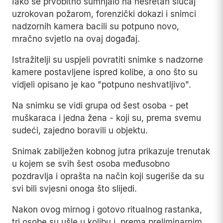
Iako se prvobitno sumnjalo na nesretan slučaj
uzrokovan požarom, forenzički dokazi i snimci
nadzornih kamera bacili su potpuno novo,
mračno svjetlo na ovaj događaj.
Istražitelji su uspjeli povratiti snimke s nadzorne
kamere postavljene ispred kolibe, a ono što su
vidjeli opisano je kao "potpuno neshvatljivo".
Na snimku se vidi grupa od šest osoba - pet
muškaraca i jedna žena - koji su, prema svemu
sudeći, zajedno boravili u objektu.
Snimak zabilježen kobnog jutra prikazuje trenutak
u kojem se svih šest osoba međusobno
pozdravlja i oprašta na način koji sugeriše da su
svi bili svjesni onoga što slijedi.
Nakon ovog mirnog i gotovo ritualnog rastanka,
tri osobe su ušle u kolibu i, prema preliminarnim