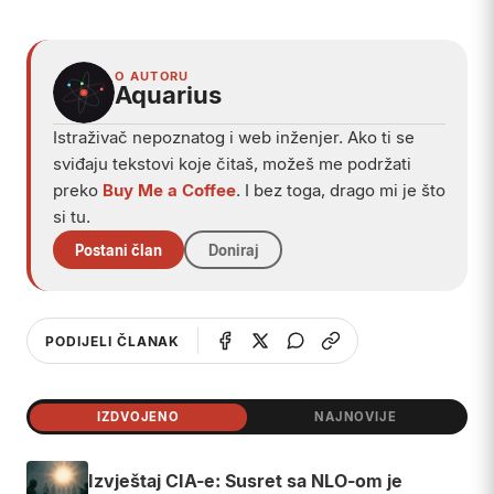
Play
O AUTORU
Aquarius
Istraživač nepoznatog i web inženjer. Ako ti se
sviđaju tekstovi koje čitaš, možeš me podržati
preko
Buy Me a Coffee
. I bez toga, drago mi je što
si tu.
Postani član
Doniraj
PODIJELI ČLANAK
IZDVOJENO
NAJNOVIJE
Izvještaj CIA-e: Susret sa NLO-om je