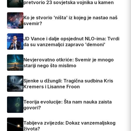
pretvorio 23 sovjetska vojnika u kamen
Ko je stvorio 'ništa' iz kojeg je nastao naš
svemir?
JD Vance i dalje opsjednut NLO-ima: Tvrdi
da su vanzemaljci zapravo 'demoni'
Nevjerovatno otkriće: Svemir je mnogo
stariji nego što mislimo
Sjenke u džungli: Tragična sudbina Kris
Kremers i Lisanne Froon
Teorija evolucije: Šta nam nauka zaista
govori?
Tabijeva zvijezda: Dokaz vanzemaljskog
života?