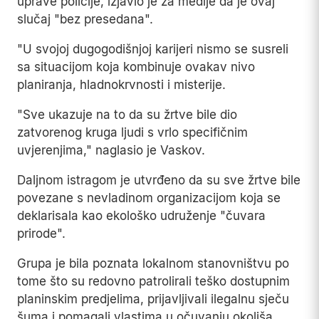
uprave policije, izjavio je za medije da je ovaj
slučaj "bez presedana".
"U svojoj dugogodišnjoj karijeri nismo se susreli
sa situacijom koja kombinuje ovakav nivo
planiranja, hladnokrvnosti i misterije.
"Sve ukazuje na to da su žrtve bile dio
zatvorenog kruga ljudi s vrlo specifičnim
uvjerenjima," naglasio je Vaskov.
Daljnom istragom je utvrđeno da su sve žrtve bile
povezane s nevladinom organizacijom koja se
deklarisala kao ekološko udruženje "čuvara
prirode".
Grupa je bila poznata lokalnom stanovništvu po
tome što su redovno patrolirali teško dostupnim
planinskim predjelima, prijavljivali ilegalnu sječu
šuma i pomagali vlastima u očuvanju okoliša.