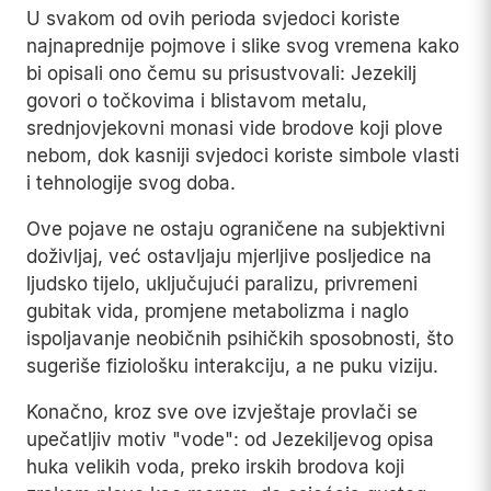
U svakom od ovih perioda svjedoci koriste
najnaprednije pojmove i slike svog vremena kako
bi opisali ono čemu su prisustvovali: Jezekilj
govori o točkovima i blistavom metalu,
srednjovjekovni monasi vide brodove koji plove
nebom, dok kasniji svjedoci koriste simbole vlasti
i tehnologije svog doba.
Ove pojave ne ostaju ograničene na subjektivni
doživljaj, već ostavljaju mjerljive posljedice na
ljudsko tijelo, uključujući paralizu, privremeni
gubitak vida, promjene metabolizma i naglo
ispoljavanje neobičnih psihičkih sposobnosti, što
sugeriše fiziološku interakciju, a ne puku viziju.
Konačno, kroz sve ove izvještaje provlači se
upečatljiv motiv "vode": od Jezekiljevog opisa
huka velikih voda, preko irskih brodova koji