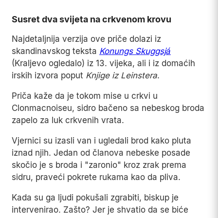
Susret dva svijeta na crkvenom krovu
Najdetaljnija verzija ove priče dolazi iz
skandinavskog teksta
Konungs Skuggsjá
(Kraljevo ogledalo) iz 13. vijeka, ali i iz domaćih
irskih izvora poput
Knjige iz Leinstera
.
Priča kaže da je tokom mise u crkvi u
Clonmacnoiseu, sidro bačeno sa nebeskog broda
zapelo za luk crkvenih vrata.
Vjernici su izasli van i ugledali brod kako pluta
iznad njih. Jedan od članova nebeske posade
skočio je s broda i "zaronio" kroz zrak prema
sidru, praveći pokrete rukama kao da pliva.
Kada su ga ljudi pokušali zgrabiti, biskup je
intervenirao. Zašto? Jer je shvatio da se biće