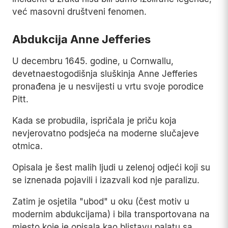
već masovni društveni fenomen.
Abdukcija Anne Jefferies
U decembru 1645. godine, u Cornwallu,
devetnaestogodišnja sluškinja Anne Jefferies
pronađena je u nesvijesti u vrtu svoje porodice
Pitt.
Kada se probudila, ispričala je priču koja
nevjerovatno podsjeća na moderne slučajeve
otmica.
Opisala je šest malih ljudi u zelenoj odjeći koji su
se iznenada pojavili i izazvali kod nje paralizu.
Zatim je osjetila "ubod" u oku (čest motiv u
modernim abdukcijama) i bila transportovana na
mjesto koje je opisala kao blistavu palatu sa