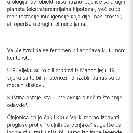
ufologiju: ovi objekti nisu nužno letjelice sa drugih
planeta (ekstraterestrijalna hipoteza), već su to
manifestacije inteligencije koja dijeli naš prostor,
ali operiše u drugim dimenzijama.
Play
Vallée tvrdi da se fenomen prilagođava kulturnom
kontekstu.
U 9. vijeku su to bili brodovi iz Magonije; u 19.
vijeku su to bili misteriozni dirižabli; danas su to
metalni diskovi.
Suština ostaje ista - interakcija s nečim što "nije
odavde".
Činjenica da je čak i Karlo Veliki morao izdavati
proglase protiv "olujnih čarobnjaka" sugeriše da
incidenti u zraku nisu bili samo izolirane legende,