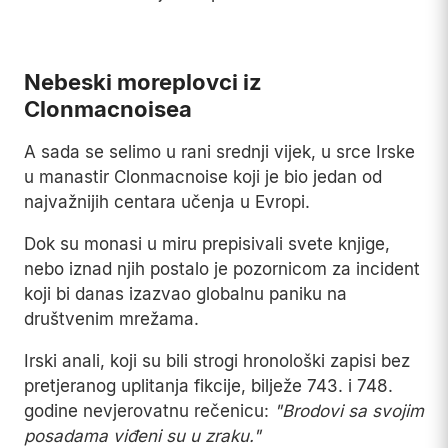
Play
Nebeski moreplovci iz
Clonmacnoisea
A sada se selimo u rani srednji vijek, u srce Irske
u manastir Clonmacnoise koji je bio jedan od
najvažnijih centara učenja u Evropi.
Dok su monasi u miru prepisivali svete knjige,
nebo iznad njih postalo je pozornicom za incident
koji bi danas izazvao globalnu paniku na
društvenim mrežama.
Irski anali, koji su bili strogi hronološki zapisi bez
pretjeranog uplitanja fikcije, bilježe 743. i 748.
godine nevjerovatnu rečenicu:
"Brodovi sa svojim
posadama viđeni su u zraku."