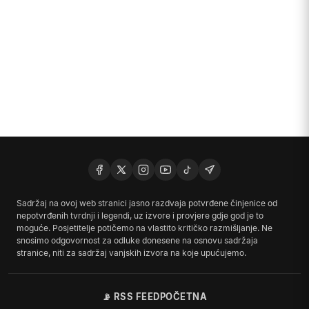
Sadržaj na ovoj web stranici jasno razdvaja potvrđene činjenice od
nepotvrđenih tvrdnji i legendi, uz izvore i provjere gdje god je to
moguće. Posjetitelje potičemo na vlastito kritičko razmišljanje. Ne
snosimo odgovornost za odluke donesene na osnovu sadržaja
stranice, niti za sadržaj vanjskih izvora na koje upućujemo.
📡 RSS FEED
POČETNA