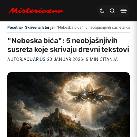
Preskoči na glavni sadržaj
Početna
Skrivena Istorija
"Nebeska bića": 5 neobjašnjivih susreta koje sk
"Nebeska bića": 5 neobjašnjivih
susreta koje skrivaju drevni tekstovi
AUTOR:
AQUARIUS
·
20 JANUAR 2026
· 9 MIN ČITANJA