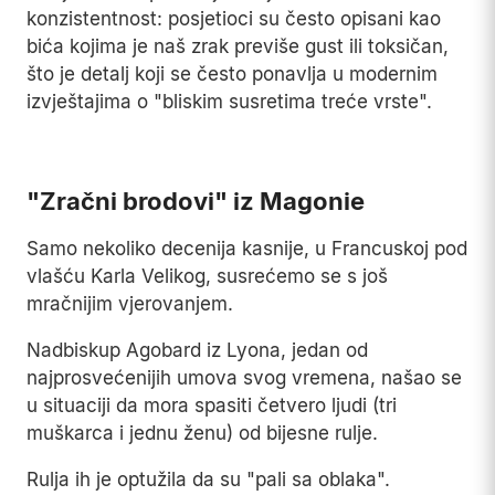
konzistentnost: posjetioci su često opisani kao
bića kojima je naš zrak previše gust ili toksičan,
što je detalj koji se često ponavlja u modernim
izvještajima o "bliskim susretima treće vrste".
Play
"Zračni brodovi" iz Magonie
Samo nekoliko decenija kasnije, u Francuskoj pod
vlašću Karla Velikog, susrećemo se s još
mračnijim vjerovanjem.
Nadbiskup Agobard iz Lyona, jedan od
najprosvećenijih umova svog vremena, našao se
u situaciji da mora spasiti četvero ljudi (tri
muškarca i jednu ženu) od bijesne rulje.
Rulja ih je optužila da su "pali sa oblaka".