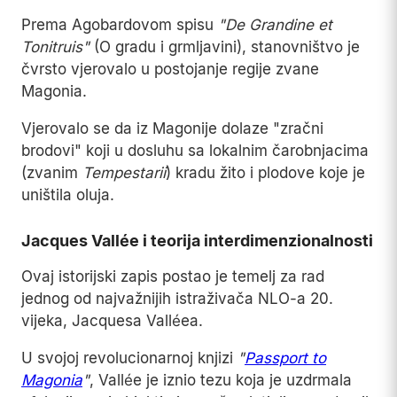
Prema Agobardovom spisu
"De Grandine et
Tonitruis"
(O gradu i grmljavini), stanovništvo je
čvrsto vjerovalo u postojanje regije zvane
Magonia.
Vjerovalo se da iz Magonije dolaze "zračni
brodovi" koji u dosluhu sa lokalnim čarobnjacima
(zvanim
Tempestarii
) kradu žito i plodove koje je
uništila oluja.
Jacques Vallée i teorija interdimenzionalnosti
Ovaj istorijski zapis postao je temelj za rad
jednog od najvažnijih istraživača NLO-a 20.
vijeka, Jacquesa Valléea.
U svojoj revolucionarnoj knjizi
"
Passport to
Magonia
"
, Vallée je iznio tezu koja je uzdrmala