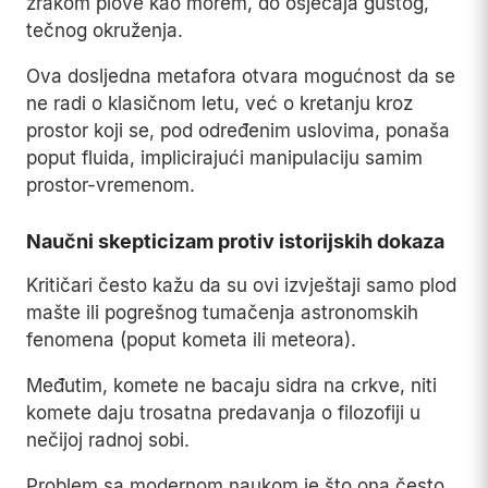
zrakom plove kao morem, do osjećaja gustog,
tečnog okruženja.
Ova dosljedna metafora otvara mogućnost da se
ne radi o klasičnom letu, već o kretanju kroz
prostor koji se, pod određenim uslovima, ponaša
poput fluida, implicirajući manipulaciju samim
prostor-vremenom.
Naučni skepticizam protiv istorijskih dokaza
Kritičari često kažu da su ovi izvještaji samo plod
mašte ili pogrešnog tumačenja astronomskih
fenomena (poput kometa ili meteora).
Međutim, komete ne bacaju sidra na crkve, niti
komete daju trosatna predavanja o filozofiji u
nečijoj radnoj sobi.
Problem sa modernom naukom je što ona često