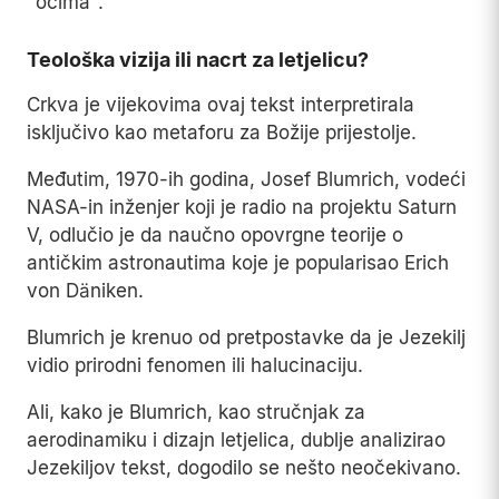
"očima".
Teološka vizija ili nacrt za letjelicu?
Crkva je vijekovima ovaj tekst interpretirala
isključivo kao metaforu za Božije prijestolje.
Međutim, 1970-ih godina, Josef Blumrich, vodeći
NASA-in inženjer koji je radio na projektu Saturn
V, odlučio je da naučno opovrgne teorije o
antičkim astronautima koje je popularisao Erich
von Däniken.
Blumrich je krenuo od pretpostavke da je Jezekilj
vidio prirodni fenomen ili halucinaciju.
Ali, kako je Blumrich, kao stručnjak za
aerodinamiku i dizajn letjelica, dublje analizirao
Jezekiljov tekst, dogodilo se nešto neočekivano.