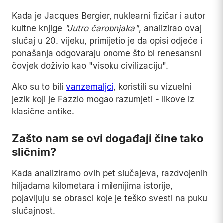
Kada je Jacques Bergier, nuklearni fizičar i autor
kultne knjige
"Jutro čarobnjaka"
, analizirao ovaj
slučaj u 20. vijeku, primijetio je da opisi odjeće i
ponašanja odgovaraju onome što bi renesansni
čovjek doživio kao "visoku civilizaciju".
Ako su to bili
vanzemaljci
, koristili su vizuelni
jezik koji je Fazzio mogao razumjeti - likove iz
klasične antike.
Zašto nam se ovi događaji čine tako
sličnim?
Kada analiziramo ovih pet slučajeva, razdvojenih
hiljadama kilometara i milenijima istorije,
pojavljuju se obrasci koje je teško svesti na puku
slučajnost.