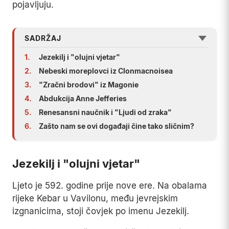
pojavljuju.
SADRŽAJ
1.
Jezekilj i "olujni vjetar"
2.
Nebeski moreplovci iz Clonmacnoisea
3.
"Zračni brodovi" iz Magonie
4.
Abdukcija Anne Jefferies
5.
Renesansni naučnik i "Ljudi od zraka"
6.
Zašto nam se ovi događaji čine tako sličnim?
Jezekilj i "olujni vjetar"
Ljeto je 592. godine prije nove ere. Na obalama
rijeke Kebar u Vavilonu, među jevrejskim
izgnanicima, stoji čovjek po imenu Jezekilj.