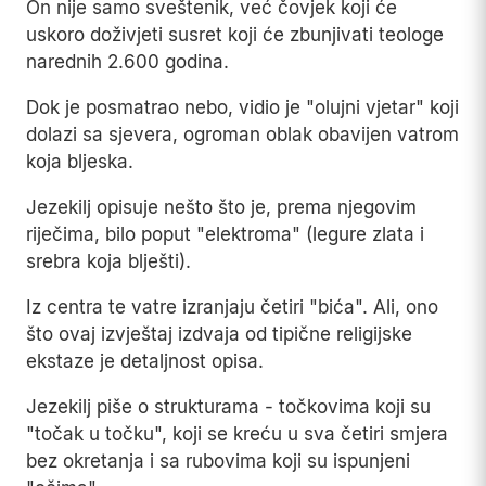
On nije samo sveštenik, već čovjek koji će
uskoro doživjeti susret koji će zbunjivati teologe
narednih 2.600 godina.
Dok je posmatrao nebo, vidio je "olujni vjetar" koji
dolazi sa sjevera, ogroman oblak obavijen vatrom
koja bljeska.
Jezekilj opisuje nešto što je, prema njegovim
riječima, bilo poput "elektroma" (legure zlata i
srebra koja blješti).
Iz centra te vatre izranjaju četiri "bića". Ali, ono
što ovaj izvještaj izdvaja od tipične religijske
ekstaze je detaljnost opisa.
Jezekilj piše o strukturama - točkovima koji su
"točak u točku", koji se kreću u sva četiri smjera
bez okretanja i sa rubovima koji su ispunjeni