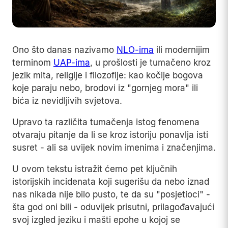
Ono što danas nazivamo
NLO-ima
ili modernijim
terminom
UAP-ima
, u prošlosti je tumačeno kroz
jezik mita, religije i filozofije: kao kočije bogova
koje paraju nebo, brodovi iz "gornjeg mora" ili
bića iz nevidljivih svjetova.
Upravo ta različita tumačenja istog fenomena
otvaraju pitanje da li se kroz istoriju ponavlja isti
susret - ali sa uvijek novim imenima i značenjima.
U ovom tekstu istražit ćemo pet ključnih
istorijskih incidenata koji sugerišu da nebo iznad
nas nikada nije bilo pusto, te da su "posjetioci" -
šta god oni bili - oduvijek prisutni, prilagođavajući
svoj izgled jeziku i mašti epohe u kojoj se