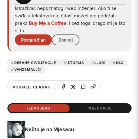
Istraživač nepoznatog i web inženjer. Ako ti se
sviđaju tekstovi koje čitaš, možeš me podržati
preko
Buy Me a Coffee
. I bez toga, drago mi je što
si tu.
Postani član
Doniraj
DREVNE CIVILIZACIJE
ISTORIJA
LJUDI
NLO
VANZEMALJCI
PODIJELI ČLANAK
IZDVOJENO
NAJNOVIJE
Nešto je na Mjesecu