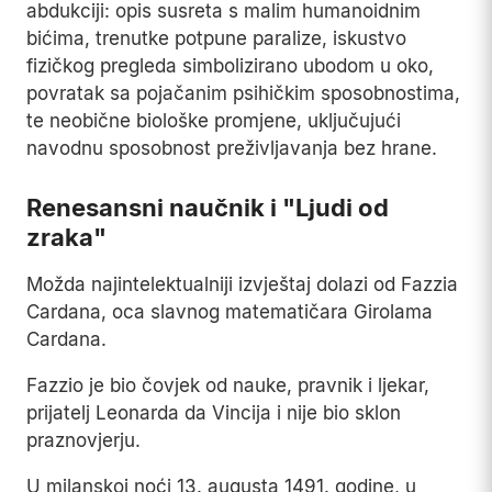
abdukciji: opis susreta s malim humanoidnim
bićima, trenutke potpune paralize, iskustvo
fizičkog pregleda simbolizirano ubodom u oko,
povratak sa pojačanim psihičkim sposobnostima,
te neobične biološke promjene, uključujući
navodnu sposobnost preživljavanja bez hrane.
Renesansni naučnik i "Ljudi od
zraka"
Možda najintelektualniji izvještaj dolazi od Fazzia
Cardana, oca slavnog matematičara Girolama
Cardana.
Fazzio je bio čovjek od nauke, pravnik i ljekar,
prijatelj Leonarda da Vincija i nije bio sklon
praznovjerju.
U milanskoj noći 13. augusta 1491. godine, u