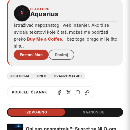
O AUTORU
Aquarius
Istraživač nepoznatog i web inženjer. Ako ti se
sviđaju tekstovi koje čitaš, možeš me podržati
preko
Buy Me a Coffee
. I bez toga, drago mi je što
si tu.
Postani član
Doniraj
ISTORIJA
NLO
VANZEMALJCI
PODIJELI ČLANAK
IZDVOJENO
NAJNOVIJE
"Oni nas posmatraju": Susret sa NLO-om