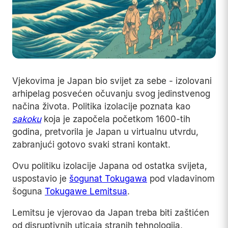
Vjekovima je Japan bio svijet za sebe - izolovani
arhipelag posvećen očuvanju svog jedinstvenog
načina života. Politika izolacije poznata kao
sakoku
koja je započela početkom 1600-tih
godina, pretvorila je Japan u virtualnu utvrdu,
zabranjući gotovo svaki strani kontakt.
Ovu politiku izolacije Japana od ostatka svijeta,
uspostavio je
šogunat Tokugawa
pod vladavinom
šoguna
Tokugawe Lemitsua
.
Lemitsu je vjerovao da Japan treba biti zaštićen
od disruptivnih uticaja stranih tehnologija,