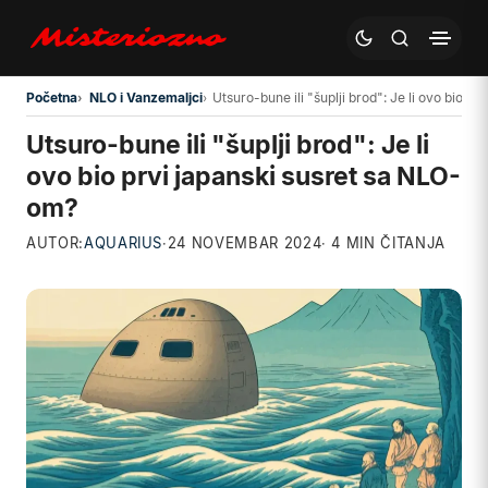
Preskoči na glavni sadržaj
Početna
NLO i Vanzemaljci
Utsuro-bune ili "šuplji brod": Je li ovo bio p
Utsuro-bune ili "šuplji brod": Je li
ovo bio prvi japanski susret sa NLO-
om?
AUTOR:
AQUARIUS
·
24 NOVEMBAR 2024
· 4 MIN ČITANJA