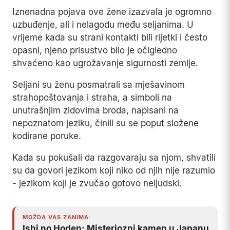
Iznenadna pojava ove žene izazvala je ogromno
uzbuđenje, ali i nelagodu među seljanima. U
vrijeme kada su strani kontakti bili rijetki i često
opasni, njeno prisustvo bilo je očigledno
shvaćeno kao ugrožavanje sigurnosti zemlje.
Seljani su ženu posmatrali sa mješavinom
strahopoštovanja i straha, a simboli na
unutrašnjim zidovima broda, napisani na
nepoznatom jeziku, činili su se poput složene
kodirane poruke.
Kada su pokušali da razgovaraju sa njom, shvatili
su da govori jezikom koji niko od njih nije razumio
- jezikom koji je zvučao gotovo neljudski.
MOŽDA VAS ZANIMA:
Ishi no Hoden: Misteriozni kamen u Japanu