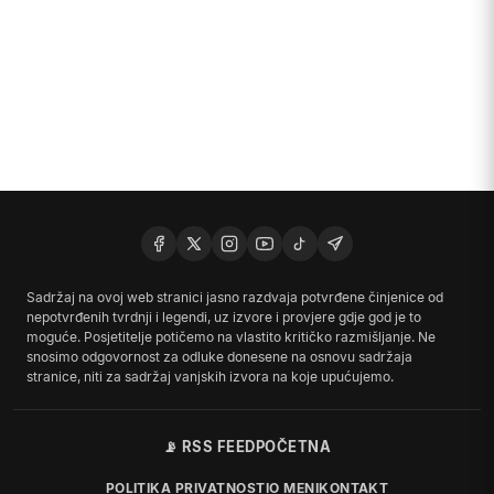
Sadržaj na ovoj web stranici jasno razdvaja potvrđene činjenice od
nepotvrđenih tvrdnji i legendi, uz izvore i provjere gdje god je to
moguće. Posjetitelje potičemo na vlastito kritičko razmišljanje. Ne
snosimo odgovornost za odluke donesene na osnovu sadržaja
stranice, niti za sadržaj vanjskih izvora na koje upućujemo.
📡 RSS FEED
POČETNA
POLITIKA PRIVATNOSTI
O MENI
KONTAKT