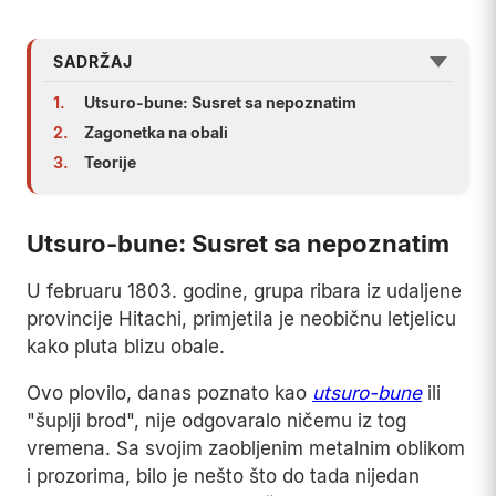
SADRŽAJ
1.
Utsuro-bune: Susret sa nepoznatim
2.
Zagonetka na obali
3.
Teorije
Utsuro-bune: Susret sa nepoznatim
U februaru 1803. godine, grupa ribara iz udaljene
provincije Hitachi, primjetila je neobičnu letjelicu
kako pluta blizu obale.
Ovo plovilo, danas poznato kao
utsuro-bune
ili
"šuplji brod", nije odgovaralo ničemu iz tog
vremena. Sa svojim zaobljenim metalnim oblikom
i prozorima, bilo je nešto što do tada nijedan