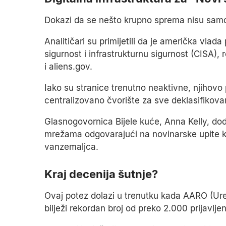
Dokazi da se nešto krupno sprema nisu samo 
Analitičari su primijetili da je američka vlad
sigurnost i infrastrukturnu sigurnost (CISA),
i aliens.gov.
Iako su stranice trenutno neaktivne, njihovo 
centralizovano čvorište za sve deklasifikov
Glasnogovornica Bijele kuće, Anna Kelly, do
mrežama odgovarajući na novinarske upite 
vanzemaljca.
Kraj decenija šutnje?
Ovaj potez dolazi u trenutku kada AARO (Ur
bilježi rekordan broj od preko 2.000 prijavlje