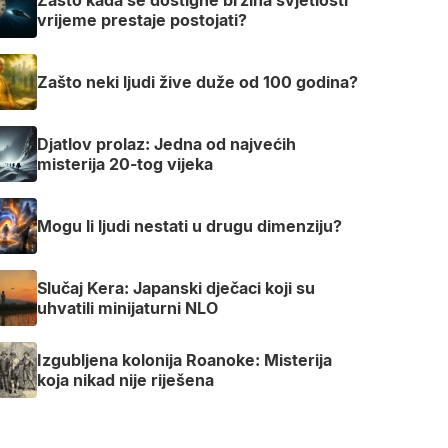
vrijeme prestaje postojati?
Zašto neki ljudi žive duže od 100 godina?
Djatlov prolaz: Jedna od najvećih
misterija 20-tog vijeka
Mogu li ljudi nestati u drugu dimenziju?
Slučaj Kera: Japanski dječaci koji su
uhvatili minijaturni NLO
Izgubljena kolonija Roanoke: Misterija
koja nikad nije riješena