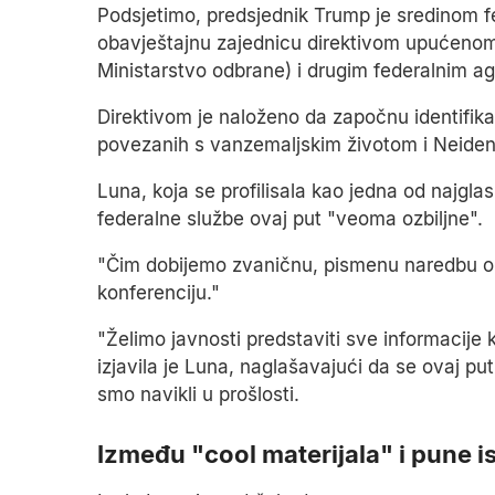
Podsjetimo, predsjednik Trump je sredinom f
obavještajnu zajednicu direktivom upućenom 
Ministarstvo odbrane) i drugim federalnim a
Direktivom je naloženo da započnu identifika
povezanih s vanzemaljskim životom i Neide
Luna, koja se profilisala kao jedna od najglas
federalne službe ovaj put "veoma ozbiljne".
"Čim dobijemo zvaničnu, pismenu naredbu o de
konferenciju."
"Želimo javnosti predstaviti sve informacije 
izjavila je Luna, naglašavajući da se ovaj p
smo navikli u prošlosti.
Između "cool materijala" i pune i