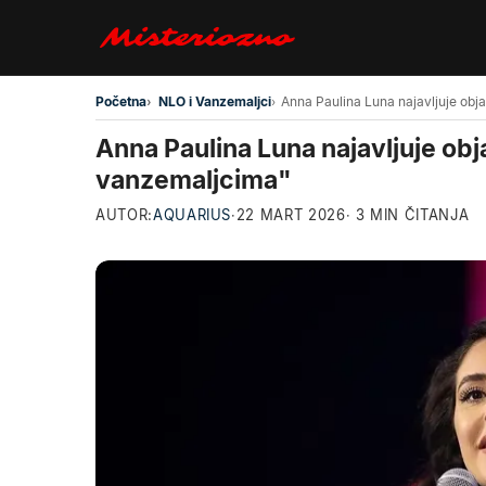
Preskoči na glavni sadržaj
Početna
NLO i Vanzemaljci
Anna Paulina Luna najavljuje ob
vanzemaljcima"
AUTOR:
AQUARIUS
·
22 MART 2026
· 3 MIN ČITANJA