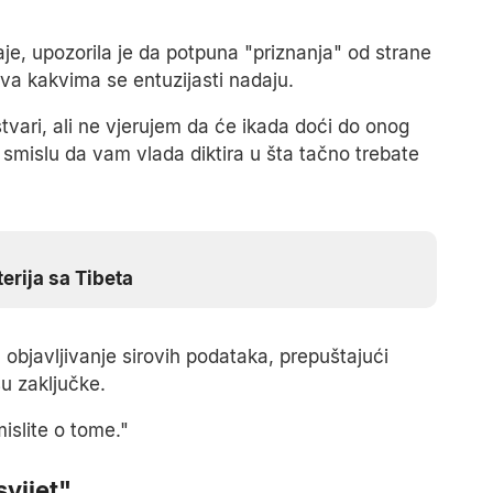
je, upozorila je da potpuna "priznanja" od strane
va kakvima se entuzijasti nadaju.
vari, ali ne vjerujem da će ikada doći do onog
 smislu da vam vlada diktira u šta tačno trebate
erija sa Tibeta
na objavljivanje sirovih podataka, prepuštajući
u zaključke.
mislite o tome."
svijet"