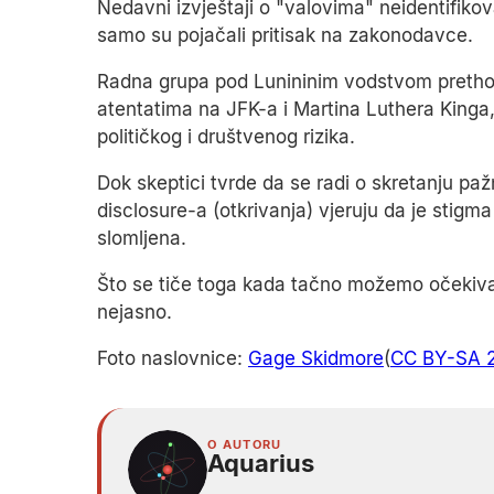
Nedavni izvještaji o "valovima" neidentifikov
samo su pojačali pritisak na zakonodavce.
Radna grupa pod Lunininim vodstvom prethodn
atentatima na JFK-a i Martina Luthera Kinga,
političkog i društvenog rizika.
Dok skeptici tvrde da se radi o skretanju paž
disclosure-a (otkrivanja) vjeruju da je stig
slomljena.
Što se tiče toga kada tačno možemo očekivat
nejasno.
Foto naslovnice:
Gage Skidmore
(
CC BY-SA 
O AUTORU
Aquarius