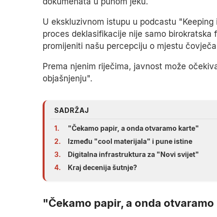
dokumenata u punom jeku.
U ekskluzivnom istupu u podcastu "Keeping it 
proces deklasifikacije nije samo birokratska 
promijeniti našu percepciju o mjestu čovječ
Prema njenim riječima, javnost može očekiva
objašnjenju".
SADRŽAJ
1.
"Čekamo papir, a onda otvaramo karte"
2.
Između "cool materijala" i pune istine
3.
Digitalna infrastruktura za "Novi svijet"
4.
Kraj decenija šutnje?
"Čekamo papir, a onda otvaramo 