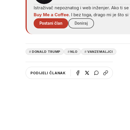
Istraživač nepoznatog i web inženjer. Ako ti se
Buy Me a Coffee
. I bez toga, drago mi je što si 
Postani član
Doniraj
DONALD TRUMP
NLO
VANZEMALJCI
PODIJELI ČLANAK