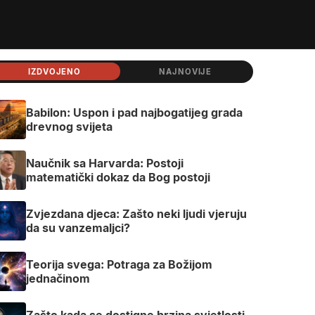
IZDVOJENO
NAJNOVIJE
Babilon: Uspon i pad najbogatijeg grada
drevnog svijeta
Naučnik sa Harvarda: Postoji
matematički dokaz da Bog postoji
Zvjezdana djeca: Zašto neki ljudi vjeruju
da su vanzemaljci?
Teorija svega: Potraga za Božijom
jednačinom
Zašto kada se dostigne brzina svjetlosti