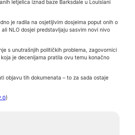
anih letjelica iznad baze Barksdale u Louisiani
o je radila na osjetljivim dosjeima poput onih o
 ali NLO dosjei predstavljaju sasvim novi nivo
nje s unutrašnjih političkih problema, zagovornici
ma koja je decenijama pratila ovu temu konačno
i objavu tih dokumenata – to za sada ostaje
2.0
)