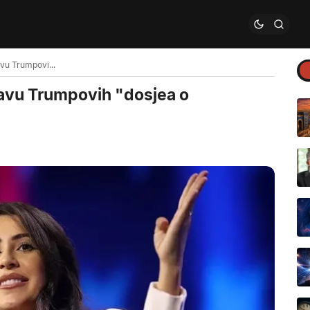
Anna Paulina Luna najavljuje objavu Trumpovih "dosjea o vanzemaljcima"
javu Trumpovih "dosjea o