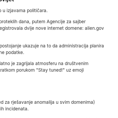
u izjavama političara.
a proteklih dana, putem Agencije za sajber
 registrovala dvije nove internet domene: alien.gov
postojanje ukazuje na to da administracija planira
ane podatke.
datno je zagrijala atmosferu na društvenim
kratkom porukom "Stay tuned!" uz emoji
ed za rješavanje anomalija u svim domenima)
nih incidenata.