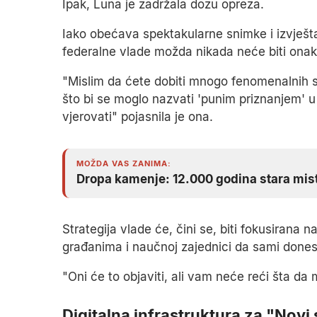
Ipak, Luna je zadržala dozu opreza.
Iako obećava spektakularne snimke i izvješta
federalne vlade možda nikada neće biti onak
"Mislim da ćete dobiti mnogo fenomenalnih st
što bi se moglo nazvati 'punim priznanjem' u
vjerovati" pojasnila je ona.
MOŽDA VAS ZANIMA:
Dropa kamenje: 12.000 godina stara mist
Strategija vlade će, čini se, biti fokusirana 
građanima i naučnoj zajednici da sami dones
"Oni će to objaviti, ali vam neće reći šta da 
Digitalna infrastruktura za "Novi 