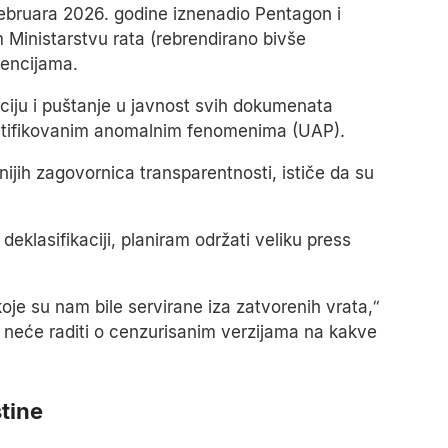
ebruara 2026. godine iznenadio Pentagon i
Ministarstvu rata (rebrendirano bivše
gencijama.
ciju i puštanje u javnost svih dokumenata
ntifikovanim anomalnim fenomenima (UAP).
nijih zagovornica transparentnosti, ističe da su
klasifikaciji, planiram održati veliku press
koje su nam bile servirane iza zatvorenih vrata,“
ut neće raditi o cenzurisanim verzijama na kakve
stine