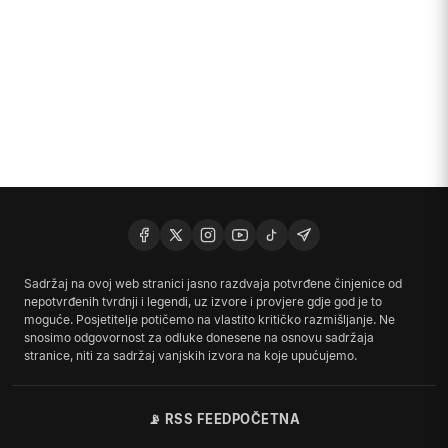
Sadržaj na ovoj web stranici jasno razdvaja potvrđene činjenice od
nepotvrđenih tvrdnji i legendi, uz izvore i provjere gdje god je to
moguće. Posjetitelje potičemo na vlastito kritičko razmišljanje. Ne
snosimo odgovornost za odluke donesene na osnovu sadržaja
stranice, niti za sadržaj vanjskih izvora na koje upućujemo.
📡 RSS FEED
POČETNA