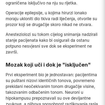
ograničena isključivo na nju su rijetka.
Operacije epilepsije, u kojima hirurzi ionako
moraju ukloniti dio tkiva radi liječenja, otvorile su
prozor koji se drugačije skoro nikad ne otvara.
Anesteziolozi su tokom cijelog snimanja nadzirali
stanje pacijenata kako bi osigurali da ostanu
potpuno nesvjesni sve dok se eksperiment ne
završi.
Mozak koji uči i dok je "isključen"
Prvi eksperiment bio je jednostavan: pacijentima
su puštani nizovi identičnih tonova, povremeno
prekidani neočekivanim tonom drugačije visine,
takozvanim odbačenim tonom. Neuroni u
hipokampusu prepoznavali su ove devijantne
zvukove, a njihova sposobnost razlikovanja rasla