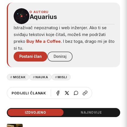
O AUTORU
Aquarius
Istraživač nepoznatog i web inženjer. Ako ti se
sviđaju tekstovi koje čitaš, možeš me podržati
preko
Buy Me a Coffee
. I bez toga, drago mi je što
si tu.
Postani član
Doniraj
MOZAK
NAUKA
MISLI
PODIJELI ČLANAK
IZDVOJENO
NAJNOVIJE