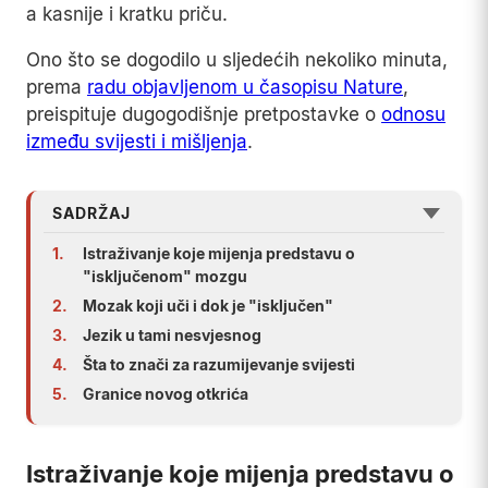
a kasnije i kratku priču.
Ono što se dogodilo u sljedećih nekoliko minuta,
prema
radu objavljenom u časopisu Nature
,
preispituje dugogodišnje pretpostavke o
odnosu
između svijesti i mišljenja
.
SADRŽAJ
1.
Istraživanje koje mijenja predstavu o
"isključenom" mozgu
2.
Mozak koji uči i dok je "isključen"
3.
Jezik u tami nesvjesnog
4.
Šta to znači za razumijevanje svijesti
5.
Granice novog otkrića
Istraživanje koje mijenja predstavu o