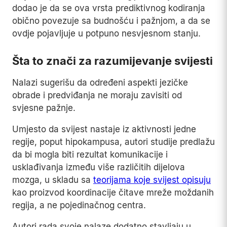
dodao je da se ova vrsta prediktivnog kodiranja
obično povezuje sa budnošću i pažnjom, a da se
ovdje pojavljuje u potpuno nesvjesnom stanju.
Šta to znači za razumijevanje svijesti
Nalazi sugerišu da određeni aspekti jezičke
obrade i predviđanja ne moraju zavisiti od
svjesne pažnje.
Umjesto da svijest nastaje iz aktivnosti jedne
regije, poput hipokampusa, autori studije predlažu
da bi mogla biti rezultat komunikacije i
usklađivanja između više različitih dijelova
mozga, u skladu sa
teorijama koje svijest opisuju
kao proizvod koordinacije čitave mreže moždanih
regija, a ne pojedinačnog centra.
Autori rada svoje nalaze dodatno stavljaju u