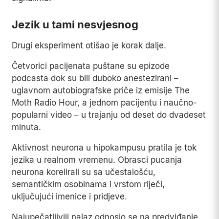
Jezik u tami nesvjesnog
Drugi eksperiment otišao je korak dalje.
Četvorici pacijenata puštane su epizode
podcasta dok su bili duboko anestezirani –
uglavnom autobiografske priče iz emisije The
Moth Radio Hour, a jednom pacijentu i naučno-
popularni video – u trajanju od deset do dvadeset
minuta.
Aktivnost neurona u hipokampusu pratila je tok
jezika u realnom vremenu. Obrasci pucanja
neurona korelirali su sa učestalošću,
semantičkim osobinama i vrstom riječi,
uključujući imenice i pridjeve.
Najupečatljiviji nalaz odnosio se na predviđanje.