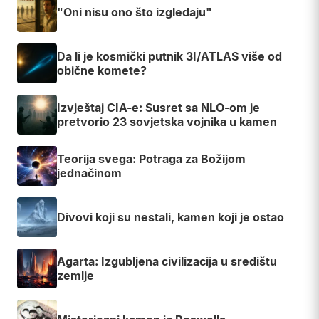
"Oni nisu ono što izgledaju"
Da li je kosmički putnik 3I/ATLAS više od
obične komete?
Izvještaj CIA-e: Susret sa NLO-om je
pretvorio 23 sovjetska vojnika u kamen
Teorija svega: Potraga za Božijom
jednačinom
Divovi koji su nestali, kamen koji je ostao
Agarta: Izgubljena civilizacija u središtu
zemlje