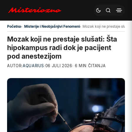
Preskoči na glavni sadržaj
Početna
Misterije i Neobjašnjivi Fenomeni
Mozak koji ne prestaje slušat
Mozak koji ne prestaje slušati: Šta
hipokampus radi dok je pacijent
pod anestezijom
AUTOR:
AQUARIUS
·
06 JULI 2026
· 6 MIN ČITANJA