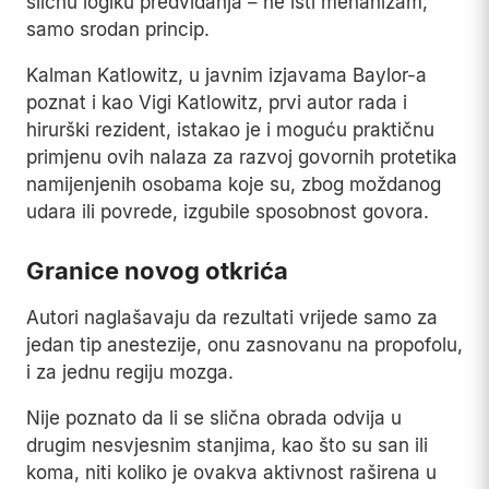
sličnu logiku predviđanja – ne isti mehanizam,
samo srodan princip.
Kalman Katlowitz, u javnim izjavama Baylor-a
poznat i kao Vigi Katlowitz, prvi autor rada i
hirurški rezident, istakao je i moguću praktičnu
primjenu ovih nalaza za razvoj govornih protetika
namijenjenih osobama koje su, zbog moždanog
udara ili povrede, izgubile sposobnost govora.
Granice novog otkrića
Autori naglašavaju da rezultati vrijede samo za
jedan tip anestezije, onu zasnovanu na propofolu,
i za jednu regiju mozga.
Nije poznato da li se slična obrada odvija u
drugim nesvjesnim stanjima, kao što su san ili
koma, niti koliko je ovakva aktivnost raširena u