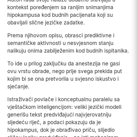
kontekst poređenjem sa ranijim snimanjima
hipokampusa kod budnih pacijenata koji su
obavljali slične jezičke zadatke.
Prema njihovom opisu, obrasci prediktivne i
semantičke aktivnosti u nesvjesnom stanju
nalikuju onima zabilježenim kod budnih ispitanika.
To ide u prilog zaključku da anestezija ne gasi
ovu vrstu obrade, nego prije svega prekida put
kojim bi se ona pretvorila u svjesno iskustvo i
sjećanje.
Istraživači povlače i konceptualnu paralelu sa
vještačkom inteligencijom: veliki jezički modeli
generišu tekst predviđajući najvjerovatniju
sljedeću riječ, a podaci pokazuju da je
hipokampus, dok je obrađivao priču, slijedio