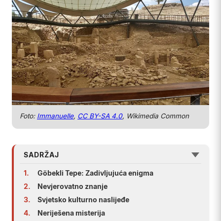
Foto:
Immanuelle
,
CC BY-SA 4.0
, Wikimedia Common
SADRŽAJ
1.
Göbekli Tepe: Zadivljujuća enigma
2.
Nevjerovatno znanje
3.
Svjetsko kulturno naslijeđe
4.
Neriješena misterija