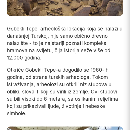
Göbekli Tepe, arheološka lokacija koja se nalazi u
današnjoj Turskoj, nije samo obično drevno
nalazište - to je najstariji poznati kompleks
hramova na svijetu, čija istorija seže više od
12.000 godina.
Otkriće Göbekli Tepe-a dogodilo se 1960-ih
godina, od strane turskih arheologa. Tokom
istraživanja, arheolozi su otkrili niz stubova u
obliku slova T koji su virili iz zemlje. Ovi stubovi
su bili visoki do 6 metara, sa oslikanim reljefima
koji su prikazivali ljude, životinje i nebeske
simbole.