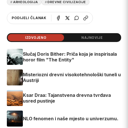
ARHEOLOGIJA
DREVNE CIVILIZACIJE
PODIJELI ČLANAK
IZDVOJENO
NAJNOVIJE
Slučaj Doris Bither: Priča koja je inspirisala
horor film "The Entity"
Misteriozni drevni visokotehnološki tuneli u
Austriji
Ksar Draa: Tajanstvena drevna tvrđava
usred pustinje
NLO fenomen i naše mjesto u univerzumu.