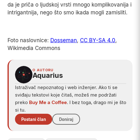
da je priča o ljudskoj vrsti mnogo komplikovanija i
intrigantnija, nego što smo ikada mogli zamisliti.
Play
Foto naslovnice:
Dosseman
,
CC BY-SA 4.0
,
Wikimedia Commons
O AUTORU
Aquarius
Istraživač nepoznatog i web inženjer. Ako ti se
sviđaju tekstovi koje čitaš, možeš me podržati
preko
Buy Me a Coffee
. I bez toga, drago mi je što
si tu.
Postani član
Doniraj