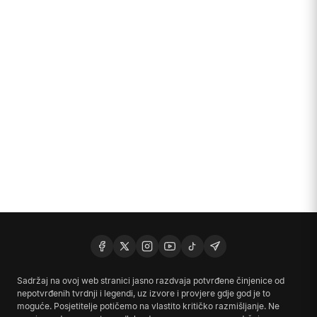
Sadržaj na ovoj web stranici jasno razdvaja potvrđene činjenice od
nepotvrđenih tvrdnji i legendi, uz izvore i provjere gdje god je to
moguće. Posjetitelje potičemo na vlastito kritičko razmišljanje. Ne