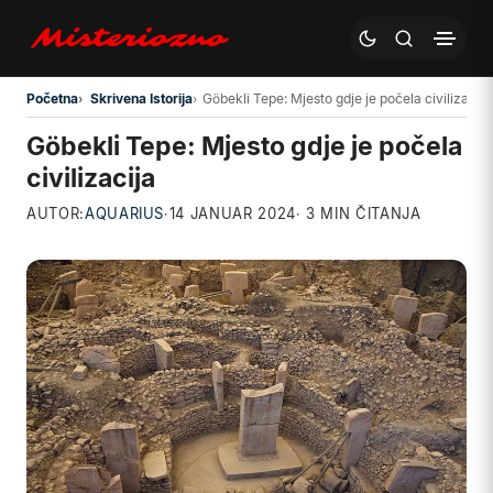
Preskoči na glavni sadržaj
Početna
Skrivena Istorija
Göbekli Tepe: Mjesto gdje je počela civilizacija
Göbekli Tepe: Mjesto gdje je počela
civilizacija
AUTOR:
AQUARIUS
·
14 JANUAR 2024
· 3 MIN ČITANJA