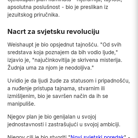
apsolutna poslušnost - bio je preslikan iz
jezuitskog priručnika.
Nacrt za svjetsku revoluciju
Weishaupt je bio opsjednut tajnošću. "Od svih
sredstava koja poznajem da bih vodio ljude,"
izjavio je, "najučinkovitija je skrivena misterija.
Žudnja uma za njom je neodoljiva."
Uvidio je da ljudi žude za statusom i pripadnošću,
a nuđenje pristupa tajnama, stvarnim ili
izmišljenim, bio je savršen način da ih se
manipuliše.
Njegov plan je bio genijalan u svojoj
jednostavnosti i zastrašujući u svojoj ambiciji.
Njegov cilj je bio stvoriti "
Novi svjetski poredak
" -