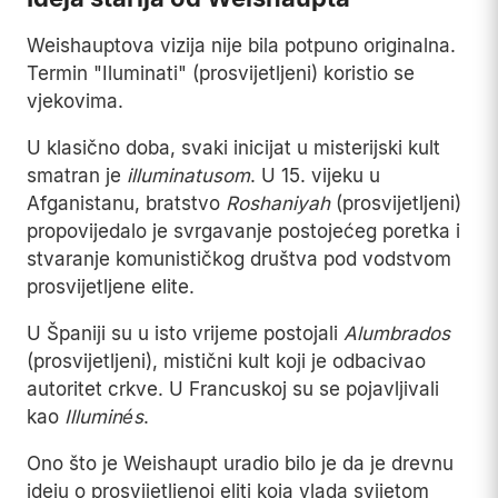
Weishauptova vizija nije bila potpuno originalna.
Termin "Iluminati" (prosvijetljeni) koristio se
vjekovima.
U klasično doba, svaki inicijat u misterijski kult
smatran je
illuminatusom
. U 15. vijeku u
Afganistanu, bratstvo
Roshaniyah
(prosvijetljeni)
propovijedalo je svrgavanje postojećeg poretka i
stvaranje komunističkog društva pod vodstvom
prosvijetljene elite.
U Španiji su u isto vrijeme postojali
Alumbrados
(prosvijetljeni), mistični kult koji je odbacivao
autoritet crkve. U Francuskoj su se pojavljivali
kao
Illuminés
.
Ono što je Weishaupt uradio bilo je da je drevnu
ideju o prosvijetljenoj eliti koja vlada svijetom