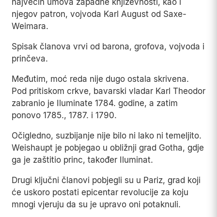
najvećih umova zapadne književnosti, kao i
njegov patron, vojvoda Karl August od Saxe-
Weimara.
Spisak članova vrvi od barona, grofova, vojvoda i
prinčeva.
Međutim, moć reda nije dugo ostala skrivena.
Pod pritiskom crkve, bavarski vladar Karl Theodor
zabranio je Iluminate 1784. godine, a zatim
ponovo 1785., 1787. i 1790.
Očigledno, suzbijanje nije bilo ni lako ni temeljito.
Weishaupt je pobjegao u obližnji grad Gotha, gdje
ga je zaštitio princ, također Iluminat.
Drugi ključni članovi pobjegli su u Pariz, grad koji
će uskoro postati epicentar revolucije za koju
mnogi vjeruju da su je upravo oni potaknuli.