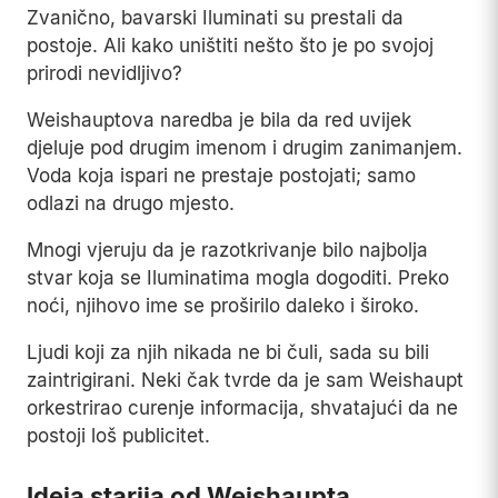
Zvanično, bavarski Iluminati su prestali da
postoje. Ali kako uništiti nešto što je po svojoj
prirodi nevidljivo?
Weishauptova naredba je bila da red uvijek
djeluje pod drugim imenom i drugim zanimanjem.
Voda koja ispari ne prestaje postojati; samo
odlazi na drugo mjesto.
Mnogi vjeruju da je razotkrivanje bilo najbolja
stvar koja se Iluminatima mogla dogoditi. Preko
noći, njihovo ime se proširilo daleko i široko.
Ljudi koji za njih nikada ne bi čuli, sada su bili
zaintrigirani. Neki čak tvrde da je sam Weishaupt
orkestrirao curenje informacija, shvatajući da ne
postoji loš publicitet.
Ideja starija od Weishaupta