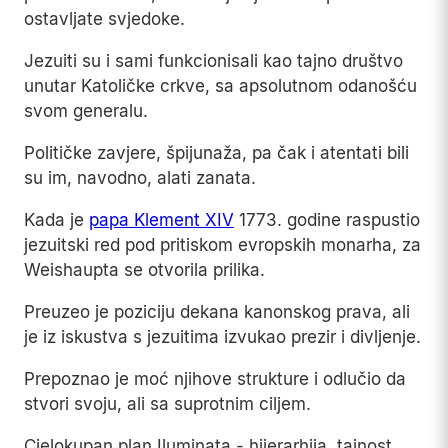
ostavljate svjedoke.
Jezuiti su i sami funkcionisali kao tajno društvo
unutar Katoličke crkve, sa apsolutnom odanošću
svom generalu.
Političke zavjere, špijunaža, pa čak i atentati bili
su im, navodno, alati zanata.
Kada je
papa Klement XIV
1773. godine raspustio
jezuitski red pod pritiskom evropskih monarha, za
Weishaupta se otvorila prilika.
Preuzeo je poziciju dekana kanonskog prava, ali
je iz iskustva s jezuitima izvukao prezir i divljenje.
Prepoznao je moć njihove strukture i odlučio da
stvori svoju, ali sa suprotnim ciljem.
Cjelokupan plan Iluminata - hijerarhija, tajnost,