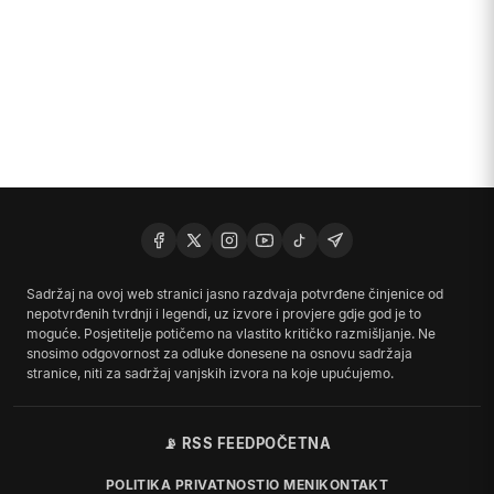
Sadržaj na ovoj web stranici jasno razdvaja potvrđene činjenice od
nepotvrđenih tvrdnji i legendi, uz izvore i provjere gdje god je to
moguće. Posjetitelje potičemo na vlastito kritičko razmišljanje. Ne
snosimo odgovornost za odluke donesene na osnovu sadržaja
stranice, niti za sadržaj vanjskih izvora na koje upućujemo.
📡 RSS FEED
POČETNA
POLITIKA PRIVATNOSTI
O MENI
KONTAKT