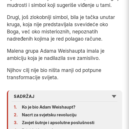
mudrosti i simbol koji sugeriše viđenje u tami.
Drugi, još zlokobniji simbol, bila je tačka unutar
kruga, koja nije predstavljala svevideće oko
Boga, već oko misterioznih, nepoznatih
nadređenih kojima je red polagao račune.
Malena grupa Adama Weishaupta imala je
ambiciju koja je nadilazila sve zamislivo.
Njihov cilj nije bio ništa manji od potpune
transformacije svijeta.
SADRŽAJ
1.
Ko je bio Adam Weishaupt?
2.
Nacrt za svjetsku revoluciju
3.
Zavjet šutnje i apsolutne poslušnosti