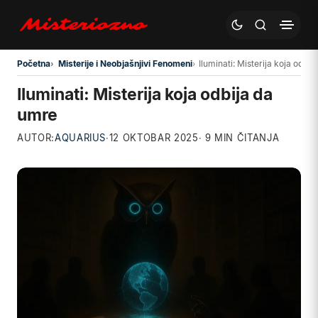
Preskoči na glavni sadržaj
Početna
Misterije i Neobjašnjivi Fenomeni
Iluminati: Misterija koja odbi
Iluminati: Misterija koja odbija da
umre
AUTOR:
AQUARIUS
·
12 OKTOBAR 2025
· 9 MIN ČITANJA