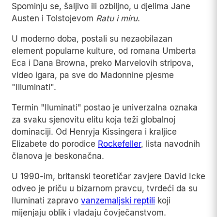
Spominju se, šaljivo ili ozbiljno, u djelima Jane
Austen i Tolstojevom
Ratu i miru
.
U moderno doba, postali su nezaobilazan
element popularne kulture, od romana Umberta
Eca i Dana Browna, preko Marvelovih stripova,
video igara, pa sve do Madonnine pjesme
"Illuminati".
Termin "Iluminati" postao je univerzalna oznaka
za svaku sjenovitu elitu koja teži globalnoj
dominaciji. Od Henryja Kissingera i kraljice
Elizabete do porodice
Rockefeller
, lista navodnih
članova je beskonačna.
U 1990-im, britanski teoretičar zavjere David Icke
odveo je priču u bizarnom pravcu, tvrdeći da su
Iluminati zapravo
vanzemaljski reptili
koji
mijenjaju oblik i vladaju čovječanstvom.