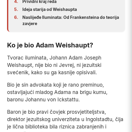
4.
Prividni kraj reda
5.
Ideja starija od Weishaupta
6.
Naslijeđe Iluminata: Od Frankensteina do teorija
zavjere
Ko je bio Adam Weishaupt?
Tvorac iluminata, Johann Adam Joseph
Weishaupt, nije bio ni Jevrej, ni jezuitski
svećenik, kako su ga kasnije opisivali.
Bio je sin advokata koji je rano preminuo,
ostavljajući mladog Adama na brigu kumu,
baronu Johannu von Ickstattu.
Baron je bio pravi čovjek prosvjetiteljstva,
direktor jezuitskog univerziteta u Ingolstadtu, čija
je lična biblioteka bila riznica zabranjenih i