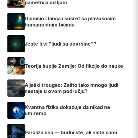
pametnija od ljudi
Dionisio Llanca i susret sa plavokosim
humanoidnim bićima
Jeste li vi "ljudi sa površine"?
Teorija šuplje Zemlje: Od fikcije do nauke
Aljaški trougao: Zašto tako mnogo ljudi
nestaje u ovom području?
Kvantna fizika dokazuje da nikad ne
umiremo
Paraliza sna — budni ste, ali niste sami