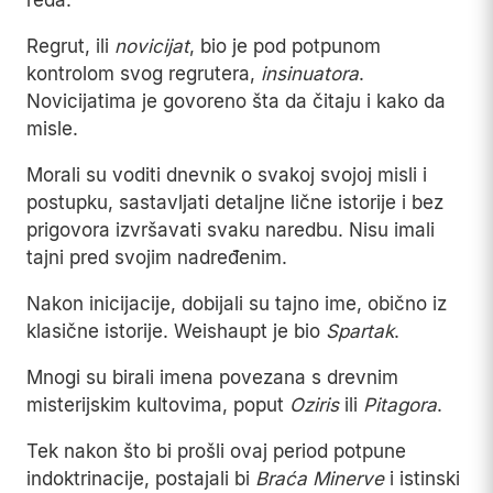
reda.
Regrut, ili
novicijat
, bio je pod potpunom
kontrolom svog regrutera,
insinuatora
.
Novicijatima je govoreno šta da čitaju i kako da
misle.
Morali su voditi dnevnik o svakoj svojoj misli i
postupku, sastavljati detaljne lične istorije i bez
prigovora izvršavati svaku naredbu. Nisu imali
tajni pred svojim nadređenim.
Nakon inicijacije, dobijali su tajno ime, obično iz
klasične istorije. Weishaupt je bio
Spartak
.
Mnogi su birali imena povezana s drevnim
misterijskim kultovima, poput
Oziris
ili
Pitagora
.
Tek nakon što bi prošli ovaj period potpune
indoktrinacije, postajali bi
Braća Minerve
i istinski