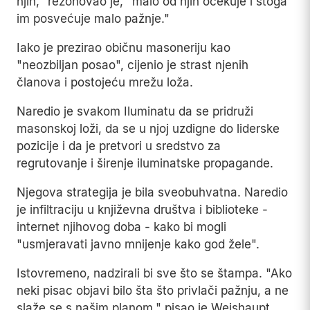
njih," rezonovao je, "malo od njih očekuje i stoga
im posvećuje malo pažnje."
Iako je prezirao običnu masoneriju kao
"neozbiljan posao", cijenio je strast njenih
članova i postojeću mrežu loža.
Naredio je svakom Iluminatu da se pridruži
masonskoj loži, da se u njoj uzdigne do liderske
pozicije i da je pretvori u sredstvo za
regrutovanje i širenje iluminatske propagande.
Njegova strategija je bila sveobuhvatna. Naredio
je infiltraciju u književna društva i biblioteke -
internet njihovog doba - kako bi mogli
"usmjeravati javno mnijenje kako god žele".
Istovremeno, nadzirali bi sve što se štampa. "Ako
neki pisac objavi bilo šta što privlači pažnju, a ne
slaže se s našim planom," pisao je Weishaupt,