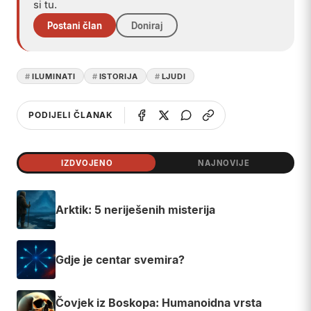
si tu.
Postani član
Doniraj
ILUMINATI
ISTORIJA
LJUDI
PODIJELI ČLANAK
IZDVOJENO
NAJNOVIJE
Arktik: 5 neriješenih misterija
Gdje je centar svemira?
Čovjek iz Boskopa: Humanoidna vrsta