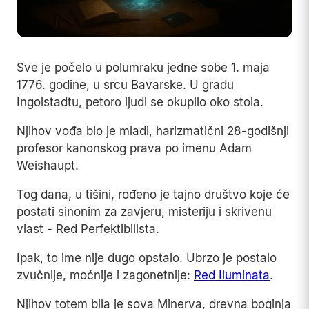
Sve je počelo u polumraku jedne sobe 1. maja
1776. godine, u srcu Bavarske. U gradu
Ingolstadtu, petoro ljudi se okupilo oko stola.
Njihov vođa bio je mladi, harizmatični 28-godišnji
profesor kanonskog prava po imenu Adam
Weishaupt.
Tog dana, u tišini, rođeno je tajno društvo koje će
postati sinonim za zavjeru, misteriju i skrivenu
vlast - Red Perfektibilista.
Ipak, to ime nije dugo opstalo. Ubrzo je postalo
zvučnije, moćnije i zagonetnije:
Red Iluminata
.
Njihov totem bila je sova Minerva, drevna boginja