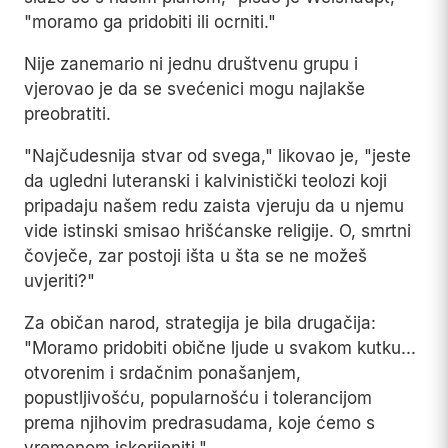
"moramo ga pridobiti ili ocrniti."
Nije zanemario ni jednu društvenu grupu i
vjerovao je da se svećenici mogu najlakše
preobratiti.
"Najčudesnija stvar od svega," likovao je, "jeste
da ugledni luteranski i kalvinistički teolozi koji
pripadaju našem redu zaista vjeruju da u njemu
vide istinski smisao hrišćanske religije. O, smrtni
čovječe, zar postoji išta u šta se ne možeš
uvjeriti?"
Za običan narod, strategija je bila drugačija:
"Moramo pridobiti obične ljude u svakom kutku...
otvorenim i srdačnim ponašanjem,
popustljivošću, popularnošću i tolerancijom
prema njihovim predrasudama, koje ćemo s