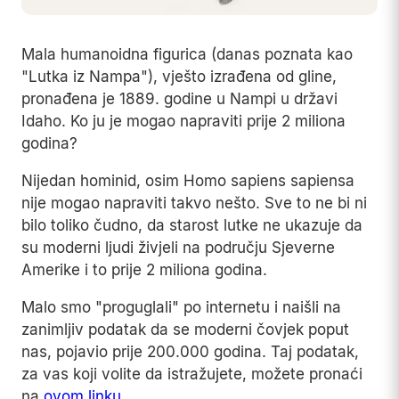
Mala humanoidna figurica (danas poznata kao
"Lutka iz Nampa"), vješto izrađena od gline,
pronađena je 1889. godine u Nampi u državi
Idaho. Ko ju je mogao napraviti prije 2 miliona
godina?
Nijedan hominid, osim Homo sapiens sapiensa
nije mogao napraviti takvo nešto. Sve to ne bi ni
bilo toliko čudno, da starost lutke ne ukazuje da
su moderni ljudi živjeli na području Sjeverne
Amerike i to prije 2 miliona godina.
Malo smo "proguglali" po internetu i naišli na
zanimljiv podatak da se moderni čovjek poput
nas, pojavio prije 200.000 godina. Taj podatak,
za vas koji volite da istražujete, možete pronaći
na
ovom linku
.