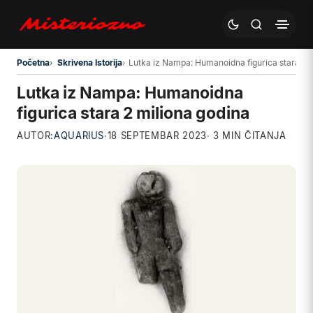
Preskoči na glavni sadržaj
Početna
Skrivena Istorija
Lutka iz Nampa: Humanoidna figurica stara 2 m
Lutka iz Nampa: Humanoidna
figurica stara 2 miliona godina
AUTOR:
AQUARIUS
·
18 SEPTEMBAR 2023
· 3 MIN ČITANJA