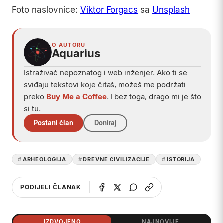
Foto naslovnice:
Viktor Forgacs
sa
Unsplash
O AUTORU
Aquarius
Istraživač nepoznatog i web inženjer. Ako ti se
sviđaju tekstovi koje čitaš, možeš me podržati
preko
Buy Me a Coffee
. I bez toga, drago mi je što
si tu.
Postani član
Doniraj
ARHEOLOGIJA
DREVNE CIVILIZACIJE
ISTORIJA
PODIJELI ČLANAK
IZDVOJENO
NAJNOVIJE