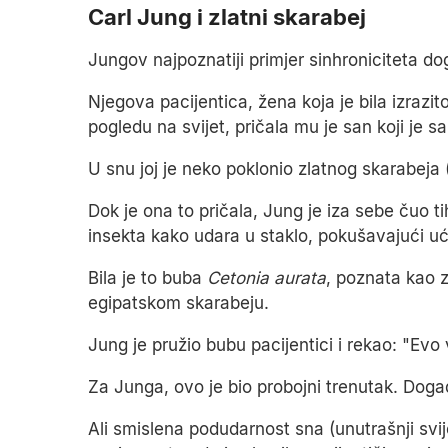
Carl Jung i zlatni skarabej
Jungov najpoznatiji primjer sinhroniciteta do
Njegova pacijentica, žena koja je bila izraz
pogledu na svijet, pričala mu je san koji je sa
U snu joj je neko poklonio zlatnog skarabeja 
Dok je ona to pričala, Jung je iza sebe čuo t
insekta kako udara u staklo, pokušavajući ući
Bila je to buba
Cetonia aurata
, poznata kao z
egipatskom skarabeju.
Jung je pružio bubu pacijentici i rekao: "Evo
Za Junga, ovo je bio probojni trenutak. Događ
Ali smislena podudarnost sna (unutrašnji svijet