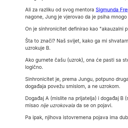
Ali za razliku od svog mentora
Sigmunda Fre
nagone, Jung je vjerovao da je psiha mnogo d
On je sinhronicitet definirao kao "akauzalni 
Šta to znači? Naš svijet, kako ga mi shvatamo
uzrokuje B.
Ako gurnete čašu (uzrok), ona će pasti sa stol
logično.
Sinhronicitet je, prema Jungu, potpuno drugači
događaja povežu smislom, a ne uzrokom.
Događaj A (mislite na prijatelja) i događaj B 
misao
nije uzrokovala
da se on pojavi.
Pa ipak, njihova istovremena pojava ima du