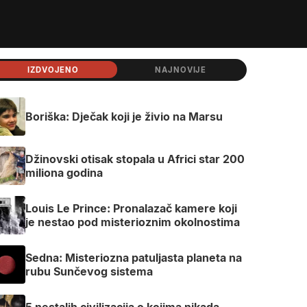
IZDVOJENO
NAJNOVIJE
Boriška: Dječak koji je živio na Marsu
Džinovski otisak stopala u Africi star 200
miliona godina
Louis Le Prince: Pronalazač kamere koji
je nestao pod misterioznim okolnostima
Sedna: Misteriozna patuljasta planeta na
rubu Sunčevog sistema
5 nestalih civilizacija o kojima nikada