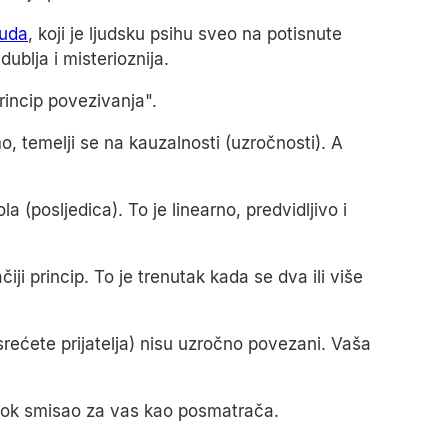
uda
, koji je ljudsku psihu sveo na potisnute
ublja i misterioznija.
princip povezivanja".
, temelji se na kauzalnosti (uzročnosti). A
a (posljedica). To je linearno, predvidljivo i
ji princip. To je trenutak kada se dva ili više
(srećete prijatelja) nisu uzročno povezani. Vaša
bok smisao za vas kao posmatrača.