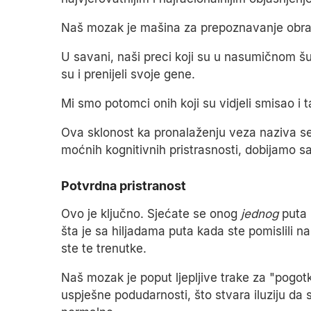
Naš mozak je mašina za prepoznavanje obraz
U savani, naši preci koji su u nasumičnom šuš
su i prenijeli svoje gene.
Mi smo potomci onih koji su vidjeli smisao i 
Ova sklonost ka pronalaženju veza naziva se
moćnih kognitivnih pristrasnosti, dobijamo sa
Potvrdna pristranost
Ovo je ključno. Sjećate se onog
jednog
puta k
šta je sa hiljadama puta kada ste pomislili na
ste te trenutke.
Naš mozak je poput ljepljive trake za "pogo
uspješne podudarnosti, što stvara iluziju da 