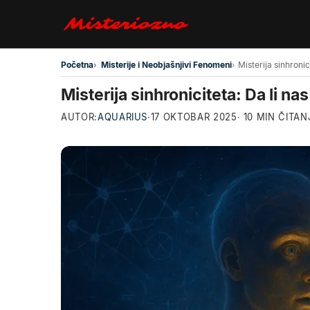
Preskoči na glavni sadržaj
Početna
Misterije i Neobjašnjivi Fenomeni
Misterija sinhroniciteta: Da li na
AUTOR:
AQUARIUS
·
17 OKTOBAR 2025
· 10 MIN ČITAN