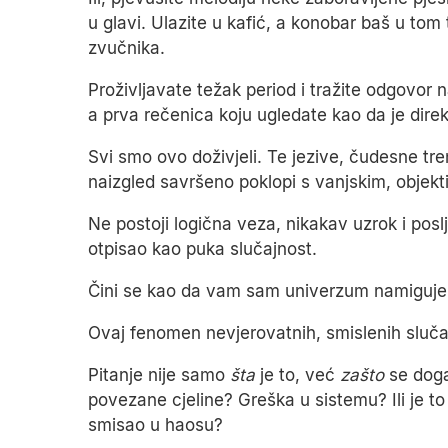
u glavi. Ulazite u kafić, a konobar baš u tom
zvučnika.
Proživljavate težak period i tražite odgovor
a prva rečenica koju ugledate kao da je dire
Svi smo ovo doživjeli. Te jezive, čudesne tre
naizgled savršeno poklopi s vanjskim, objek
Ne postoji logična veza, nikakav uzrok i posl
otpisao kao puka slučajnost.
Čini se kao da vam sam univerzum namiguje, 
Ovaj fenomen nevjerovatnih, smislenih sluča
Pitanje nije samo
šta
je to, već
zašto
se doga
povezane cjeline? Greška u sistemu? Ili je to
smisao u haosu?