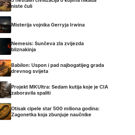
niste čuli
Misterija vojnika Gerryja Irwina
Nemesis: Sunčeva zla zvijezda
bliznakinja
Babilon: Uspon i pad najbogatijeg grada
drevnog svijeta
Projekt MKUltra: Sedam kutija koje je CIA
zaboravila spaliti
Otisak cipele star 500 miliona godina:
Zagonetka koja zbunjuje naučnike