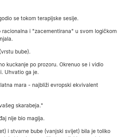
godio se tokom terapijske sesije.
ito racionalna i "zacementirana" u svom logičkom
njala.
(vrstu bube).
iho kuckanje po prozoru. Okrenuo se i vidio
. Uhvatio ga je.
latna mara - najbliži evropski ekvivalent
 vašeg skarabeja."
aj nije bio magija.
) i stvarne bube (vanjski svijet) bila je toliko