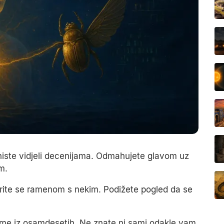
eg niste vidjeli decenijama. Odmahujete glavom uz
m.
arite se ramenom s nekim. Podižete pogled da se
esme iz osamdesetih. Ne znate ni sami odakle vam