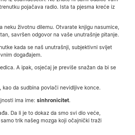
 trenutku pojačava radio. Ista ta pjesma kreće iz
 na neku životnu dilemu. Otvarate knjigu nasumice,
ktan, savršen odgovor na vaše unutrašnje pitanje.
nutke kada se naš unutrašnji, subjektivni svijet
tivnim događajem.
jedica. A ipak, osjećaj je previše snažan da bi se
kao da sudbina povlači nevidljive konce.
jnosti ima ime:
sinhronicitet
.
đa. Da li je to dokaz da smo svi dio veće,
 samo trik našeg mozga koji očajnički traži