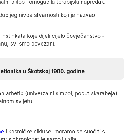
nalni oklop i omogućila terapijski napredak.
 dubljeg nivoa stvarnosti koji je nazvao
instinkata koje dijeli cijelo čovječanstvo -
anu, svi smo povezani.
etionika u Škotskoj 1900. godine
an arhetip (univerzalni simbol, poput skarabeja)
alnom svijetu.
me
i kosmičke cikluse, moramo se suočiti s
m: sinhronicitet je samo iluzija.