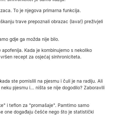
aca. To je njegova primarna funkcija.
kanju trave prepoznali obrazac (lava!) preživjeli
tamo gdje ga možda nije bilo.
 apofenija. Kada je kombinujemo s nekoliko
vršen recept za osjećaj sinhroniciteta.
ada ste pomislili na pjesmu i čuli je na radiju. Ali
 neku pjesmu i... ništa se nije dogodilo? Zaboravili
tke" i teflon za "promašaje". Pamtimo samo
se one događaju češće nego što je statistički