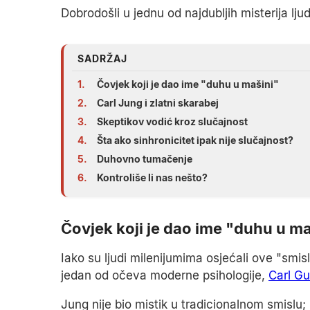
Dobrodošli u jednu od najdubljih misterija ljud
SADRŽAJ
1.
Čovjek koji je dao ime "duhu u mašini"
2.
Carl Jung i zlatni skarabej
3.
Skeptikov vodić kroz slučajnost
4.
Šta ako sinhronicitet ipak nije slučajnost?
5.
Duhovno tumačenje
6.
Kontroliše li nas nešto?
Čovjek koji je dao ime "duhu u ma
Iako su ljudi milenijumima osjećali ove "smisl
jedan od očeva moderne psihologije,
Carl G
Jung nije bio mistik u tradicionalnom smislu; 