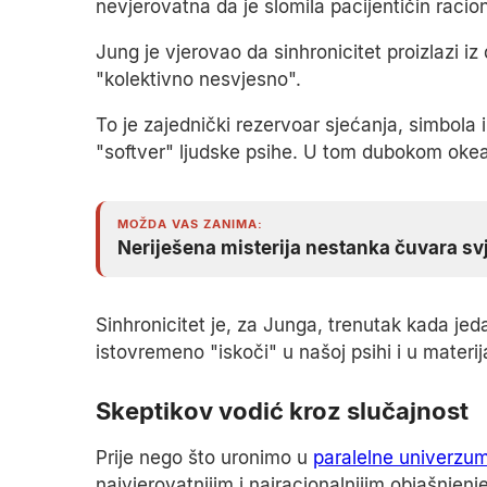
nevjerovatna da je slomila pacijentičin racio
Jung je vjerovao da sinhronicitet proizlazi iz
"kolektivno nesvjesno".
To je zajednički rezervoar sjećanja, simbola i 
"softver" ljudske psihe. U tom dubokom oke
MOŽDA VAS ZANIMA:
Neriješena misterija nestanka čuvara svj
Sinhronicitet je, za Junga, trenutak kada jed
istovremeno "iskoči" u našoj psihi i u materij
Skeptikov vodić kroz slučajnost
Prije nego što uronimo u
paralelne univerzu
najvjerovatnijim i najracionalnijim objašnjenje