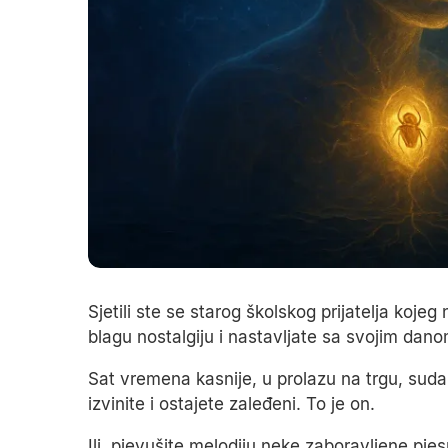
Sjetili ste se starog školskog prijatelja koj
blagu nostalgiju i nastavljate sa svojim dano
Sat vremena kasnije, u prolazu na trgu, sud
izvinite i ostajete zaleđeni. To je on.
Ili, pjevušite melodiju neke zaboravljene pj