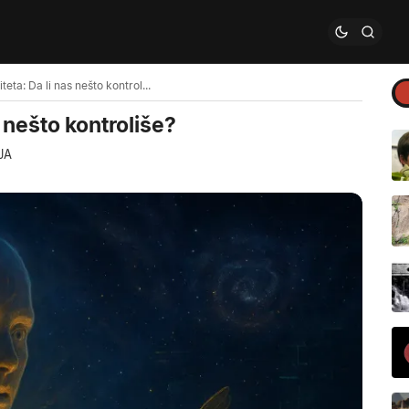
Misterija sinhroniciteta: Da li nas nešto kontroliše?
s nešto kontroliše?
JA