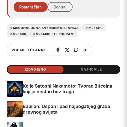
Postani član
Doniraj
MEĐUNARODNA SVEMIRSKA STANICA
MJESEC
SVEMIR
SVEMIRSKI PROGRAM
PODIJELI ČLANAK
IZDVOJENO
NAJNOVIJE
Ko je Satoshi Nakamoto: Tvorac Bitcoina
koji je nestao bez traga
Babilon: Uspon i pad najbogatijeg grada
drevnog svijeta