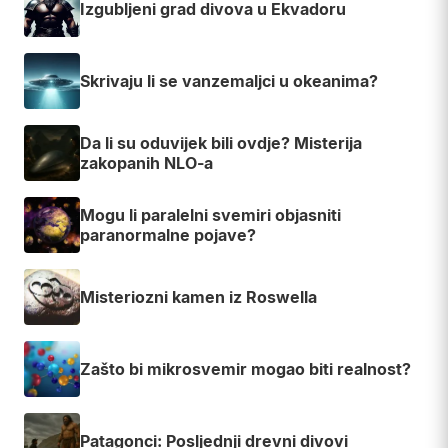
Izgubljeni grad divova u Ekvadoru
Skrivaju li se vanzemaljci u okeanima?
Da li su oduvijek bili ovdje? Misterija
zakopanih NLO-a
Mogu li paralelni svemiri objasniti
paranormalne pojave?
Misteriozni kamen iz Roswella
Zašto bi mikrosvemir mogao biti realnost?
Patagonci: Posljednji drevni divovi