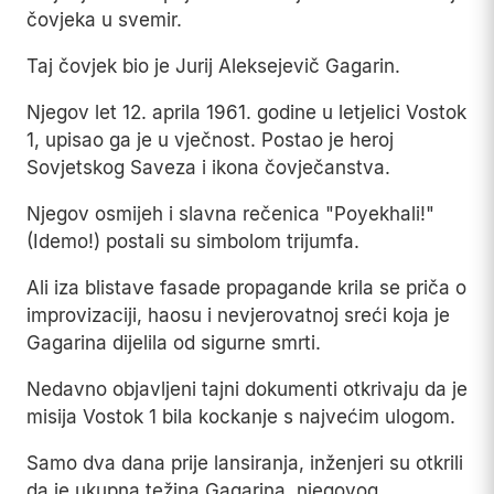
čovjeka u svemir.
Taj čovjek bio je Jurij Aleksejevič Gagarin.
Njegov let 12. aprila 1961. godine u letjelici Vostok
1, upisao ga je u vječnost. Postao je heroj
Sovjetskog Saveza i ikona čovječanstva.
Njegov osmijeh i slavna rečenica "Poyekhali!"
(Idemo!) postali su simbolom trijumfa.
Ali iza blistave fasade propagande krila se priča o
improvizaciji, haosu i nevjerovatnoj sreći koja je
Gagarina dijelila od sigurne smrti.
Nedavno objavljeni tajni dokumenti otkrivaju da je
misija Vostok 1 bila kockanje s najvećim ulogom.
Samo dva dana prije lansiranja, inženjeri su otkrili
da je ukupna težina Gagarina, njegovog