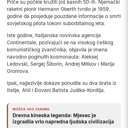
Priče su počele kružiti još kasnih 50-ih. Njemački
raketni pionir Hermann Oberth tvrdio je 1959.
godine da posjeduje pouzdane informacije o smrti
sovjetskog pilota tokom suborbitalnog leta.
Iste godine, italijanska novinska agencija
Continentale, pozivajući se na visokog češkog
komunističkog zvaničnika, objavila je imena
navodno poginulih kosmonauta: Aleksej
Ledovski, Sergej Šiborin, Andrej Mitkov i Marija
Gromova.
Ipak, najjezivije dokaze ponudila su dva brata iz
Italije, Ahil i Đovani Batista Judika-Kordilja.
MOŽDA VAS ZANIMA:
Drevna kineska legenda: Mjesec je
izgradila vrlo napredna ljudska civilizacija