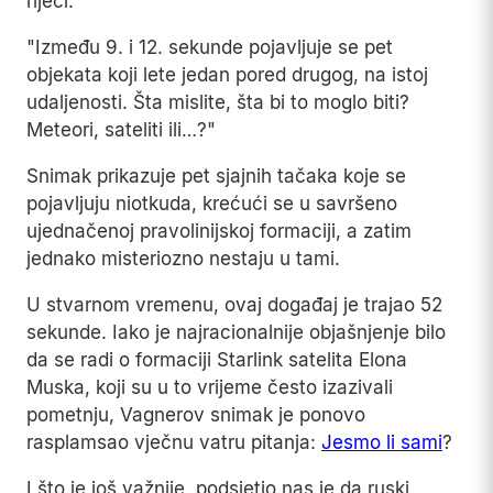
riječi:
"Između 9. i 12. sekunde pojavljuje se pet
objekata koji lete jedan pored drugog, na istoj
udaljenosti. Šta mislite, šta bi to moglo biti?
Meteori, sateliti ili…?"
Snimak prikazuje pet sjajnih tačaka koje se
pojavljuju niotkuda, krećući se u savršeno
ujednačenoj pravolinijskoj formaciji, a zatim
jednako misteriozno nestaju u tami.
U stvarnom vremenu, ovaj događaj je trajao 52
sekunde. Iako je najracionalnije objašnjenje bilo
da se radi o formaciji Starlink satelita Elona
Muska, koji su u to vrijeme često izazivali
pometnju, Vagnerov snimak je ponovo
rasplamsao vječnu vatru pitanja:
Jesmo li sami
?
I što je još važnije, podsjetio nas je da ruski