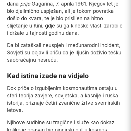
dana
prije
Gagarina, 7. aprila 1961. Njegov let je
bio djelimično uspješan, ali je tokom povratka
došlo do kvara, te je bio prisiljen na hitno
slijetanje u Kini, gdje su ga kineske vlasti zarobile
i držale u tajnosti godinu dana.
Da bi zataškali neuspjeh i međunarodni incident,
Sovjeti su objavili priču da je Iljušin doživio tešku
saobraćajnu nesreću.
Kad istina izađe na vidjelo
Dok priče o izgubljenim kosmonautima ostaju u
sferi teorija zavjere, sovjetska, a kasnije i ruska
istorija, priznaje četiri zvanične žrtve svemirskih
letova.
Njihove sudbine su tragične i služe kao dokaz
koliko je opasan bio pionirski put u kosmos.