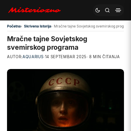
Preskoči na glavni sadržaj
Početna
Skrivena Istorija
Mračne tajne Sovjetskog svemirskog program
Mračne tajne Sovjetskog
svemirskog programa
AUTOR:
AQUARIUS
·
14 SEPTEMBAR 2025
· 8 MIN ČITANJA