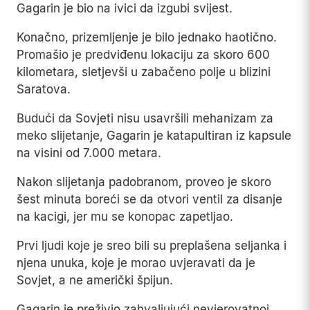
Gagarin je bio na ivici da izgubi svijest.
Konačno, prizemljenje je bilo jednako haotično.
Promašio je predviđenu lokaciju za skoro 600
kilometara, sletjevši u zabačeno polje u blizini
Saratova.
Budući da Sovjeti nisu usavršili mehanizam za
meko slijetanje, Gagarin je katapultiran iz kapsule
na visini od 7.000 metara.
Nakon slijetanja padobranom, proveo je skoro
šest minuta boreći se da otvori ventil za disanje
na kacigi, jer mu se konopac zapetljao.
Prvi ljudi koje je sreo bili su preplašena seljanka i
njena unuka, koje je morao uvjeravati da je
Sovjet, a ne američki špijun.
Gagarin je preživio zahvaljujući nevjerovatnoj