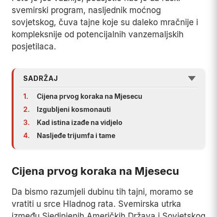
svemirski program, nasljednik moćnog
sovjetskog, čuva tajne koje su daleko mračnije i
kompleksnije od potencijalnih vanzemaljskih
posjetilaca.
SADRŽAJ
1.
Cijena prvog koraka na Mjesecu
2.
Izgubljeni kosmonauti
3.
Kad istina izađe na vidjelo
4.
Nasljeđe trijumfa i tame
Cijena prvog koraka na Mjesecu
Da bismo razumjeli dubinu tih tajni, moramo se
vratiti u srce Hladnog rata. Svemirska utrka
između Sjedinjenih Američkih Država i Sovjetskog