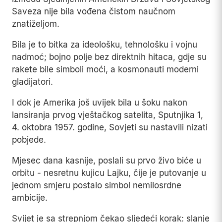
Saveza nije bila vođena čistom naučnom
znatiželjom.
Bila je to bitka za ideološku, tehnološku i vojnu
nadmoć; bojno polje bez direktnih hitaca, gdje su
rakete bile simboli moći, a kosmonauti moderni
gladijatori.
I dok je Amerika još uvijek bila u šoku nakon
lansiranja prvog vještačkog satelita, Sputnjika 1,
4. oktobra 1957. godine, Sovjeti su nastavili nizati
pobjede.
Mjesec dana kasnije, poslali su prvo živo biće u
orbitu - nesretnu kujicu Lajku, čije je putovanje u
jednom smjeru postalo simbol nemilosrdne
ambicije.
Svijet je sa strepnjom čekao sljedeći korak: slanje