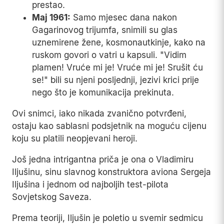
prestao.
Maj 1961:
Samo mjesec dana nakon
Gagarinovog trijumfa, snimili su glas
uznemirene žene, kosmonautkinje, kako na
ruskom govori o vatri u kapsuli. "Vidim
plamen! Vruće mi je! Vruće mi je! Srušit ću
se!" bili su njeni posljednji, jezivi krici prije
nego što je komunikacija prekinuta.
Ovi snimci, iako nikada zvanično potvrđeni,
ostaju kao sablasni podsjetnik na moguću cijenu
koju su platili neopjevani heroji.
Još jedna intrigantna priča je ona o Vladimiru
Iljušinu, sinu slavnog konstruktora aviona Sergeja
Iljušina i jednom od najboljih test-pilota
Sovjetskog Saveza.
Prema teoriji, Iljušin je poletio u svemir sedmicu