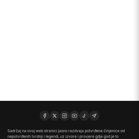
Sadržaj na ovoj web stranici jasno razdvaja potvrđene činjenice od
nepotvrđenih tvrdnji i legendi, uz izvore i provjere gdje god je to