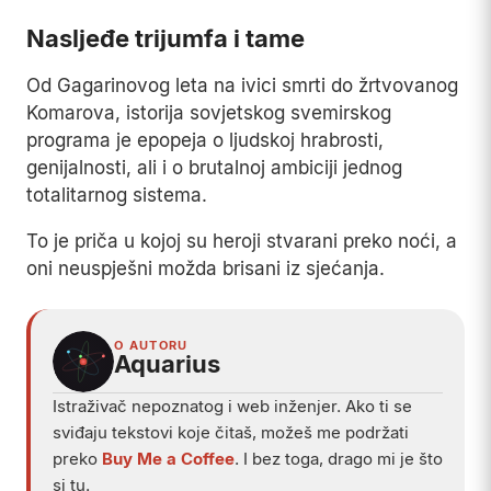
Nasljeđe trijumfa i tame
Od Gagarinovog leta na ivici smrti do žrtvovanog
Komarova, istorija sovjetskog svemirskog
programa je epopeja o ljudskoj hrabrosti,
genijalnosti, ali i o brutalnoj ambiciji jednog
totalitarnog sistema.
To je priča u kojoj su heroji stvarani preko noći, a
oni neuspješni možda brisani iz sjećanja.
O AUTORU
Aquarius
Istraživač nepoznatog i web inženjer. Ako ti se
sviđaju tekstovi koje čitaš, možeš me podržati
preko
Buy Me a Coffee
. I bez toga, drago mi je što
si tu.