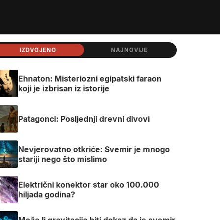
IZDVOJENO
NAJNOVIJE
Ehnaton: Misteriozni egipatski faraon
koji je izbrisan iz istorije
Patagonci: Posljednji drevni divovi
Nevjerovatno otkriće: Svemir je mnogo
stariji nego što mislimo
Električni konektor star oko 100.000
hiljada godina?
Može li gravitacija biti dokaz da je svemir