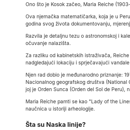
Ono što je Kosok začeo, Maria Reiche (1903–1
Ova njemačka matematičarka, koja je u Peru s
godina svog života dokumentovanju, mjerenju i
Razvila je detaljnu tezu o astronomskoj i kal
očuvanje nalazišta.
Za razliku od kabinetskih istraživača, Reiche j
nadgledajući lokaciju i sprječavajući vandal
Njen rad dobio je međunarodno priznanje: 197
Nacionalnog geografskog društva (National G
joj je Orden Sunca (Orden del Sol de Peru), 
Maria Reiche pamti se kao "Lady of the Lines
naučnica u istoriji arheologije.
Šta su Naska linije?