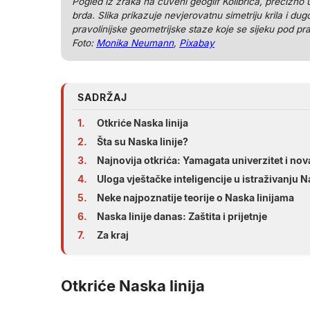
Pogled iz zraka na čuveni geoglif Kolibrića, precizno
brda. Slika prikazuje nevjerovatnu simetriju krila i du
pravolinijske geometrijske staze koje se sijeku pod p
Foto:
Monika Neumann
,
Pixabay
SADRŽAJ
1.
Otkriće Naska linija
2.
Šta su Naska linije?
3.
Najnovija otkrića: Yamagata univerzitet i nova
4.
Uloga vještačke inteligencije u istraživanju Na
5.
Neke najpoznatije teorije o Naska linijama
6.
Naska linije danas: Zaštita i prijetnje
7.
Za kraj
Otkriće Naska linija