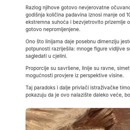
Razlog njihove gotovo nevjerovatne očuvanosti
godišnja količina padavina iznosi manje od 10
ekstremna suhoća i bezvjetrovito prizemlje os
gotovo nepromijenjene.
Ono što linijama daje posebnu dimenziju jest
potpunosti razriješila: mnoge figure vidljive s
sagledati u cjelini.
Proporcije su savršene, linije su ravne, sime
mogućnosti provjere iz perspektive visine.
Taj paradoks i dalje privlači istraživačke tim
pokazuju da je ovo nalazište daleko veće, bog