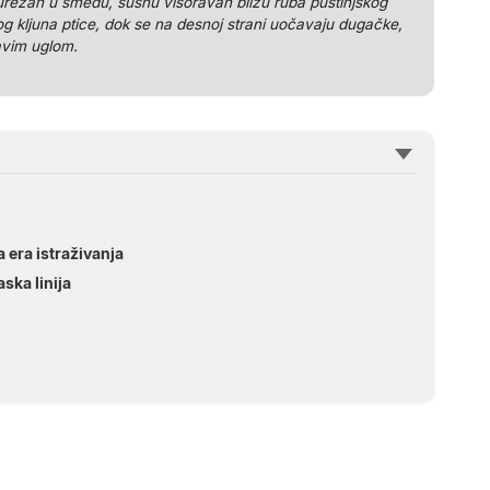
 urezan u smeđu, sušnu visoravan blizu ruba pustinjskog
gog kljuna ptice, dok se na desnoj strani uočavaju dugačke,
ravim uglom.
 era istraživanja
ska linija