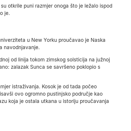
su otkrile puni razmjer onoga što je ležalo ispod
o je.
 univerziteta u New Yorku proučavao je Naska
za navodnjavanje.
dnoj od linija tokom zimskog solsticija na južnoj
vano: zalazak Sunca se savršeno poklopio s
 smjer istraživanja. Kosok je od tada počeo
 opisavši ovo ogromno pustinjsko područje kao
zu koja je ostala utkana u istoriju proučavanja