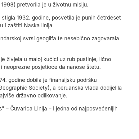
998) pretvorila je u životnu misiju.
tigla 1932. godine, posvetila je punih četrdeset
 zaštiti Naska linija.
endarskoj svrsi geoglifa te nesebično zagovarala
e živjela u maloj kućici uz rub pustinje, lično
e i neoprezne posjetioce da nanose štetu.
4. godine dobila je finansijsku podršku
eographic Society), a peruanska vlada dodijelila
najviše državno odlikovanje.
" – Čuvarica Linija – i jedna od najposvećenijih