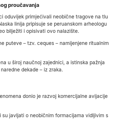
čnog proučavanja
i oduvijek primjećivali neobične tragove na tlu
ska linija pripisuje se peruanskom arheologu
 bilježiti i opisivati ovo nalazište.
lne puteve – tzv. ceques – namijenjene ritualnim
 u široj naučnoj zajednici, a istinska pažnja
 naredne dekade – iz zraka.
enomena donio je razvoj komercijalne avijacije
li su javljati o neobičnim formacijama vidljivim s