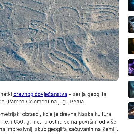
onetki
drevnog čovječanstva
– serija geoglifa
de (Pampa Colorada) na jugu Perua.
eometrijski obrasci, koje je drevna Naska kultura
n.e. i 650. g. n.e., prostiru se na površini od više
najimpresivniji skup geoglifa sačuvanih na Zemlji.