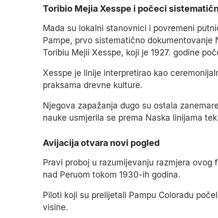
Toribio Mejia Xesspe i počeci sistemati
Mada su lokalni stanovnici i povremeni putnic
Pampe, prvo sistematično dokumentovanje Na
Toribiu Mejii Xesspe, koji je 1927. godine počeo
Xesspe je linije interpretirao kao ceremonija
praksama drevne kulture.
Njegova zapažanja dugo su ostala zanemarena
nauke usmjerila se prema Naska linijama tek
Avijacija otvara novi pogled
Pravi proboj u razumijevanju razmjera ovog f
nad Peruom tokom 1930-ih godina.
Piloti koji su prelijetali Pampu Coloradu poče
visine.