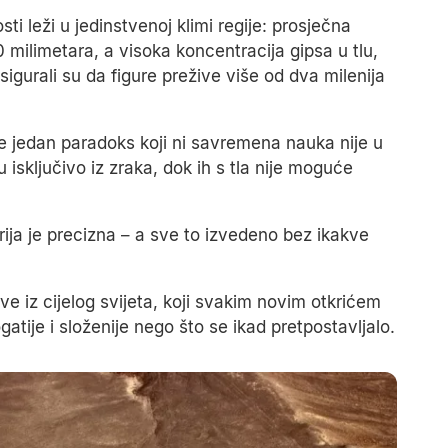
 leži u jedinstvenoj klimi regije: prosječna
 milimetara, a visoka koncentracija gipsa u tlu,
igurali su da figure prežive više od dva milenija
e jedan paradoks koji ni savremena nauka nije u
u isključivo iz zraka, dok ih s tla nije moguće
trija je precizna – a sve to izvedeno bez ikakve
ove iz cijelog svijeta, koji svakim novim otkrićem
atije i složenije nego što se ikad pretpostavljalo.