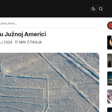
Naska linije: Misteriozni geoglifi u Južnoj Americi
i u Južnoj Americi
J 2026
· 17 MIN ČITANJA