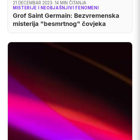
21 DECEMBAR 2023
· 14 MIN ČITANJA
MISTERIJE I NEOBJAŠNJIVI FENOMENI
Grof Saint Germain: Bezvremenska
misterija "besmrtnog" čovjeka