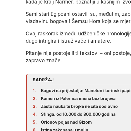
kada je kralj Narmer, poznatiji u kasnijim izv
Sami stari Egipćani ostavili su, međutim, zap
vladavinu bogova i Šemsu Hora koja se mjeri
Ovaj raskorak između udžbeničke hronologije 
dugo intrigira i istraživače i amatere.
Pitanje nije postoje li ti tekstovi – oni postoj
zapravo znače.
SADRŽAJ
1.
Bogovi na prijestolju: Maneton i torinski pap
2.
Kamen iz Palerma: imena bez brojeva
3.
Zašto nauka te brojke ne čita doslovno
4.
Sfinga: od 10.000 do 800.000 godina
5.
Orionov pojas nad Gizom
6.
Istina zakopana u mulju