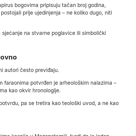
apirus bogovima pripisuju tačan broj godina,
ostojali prije ujedinjenja – ne koliko dugo, niti
a sjećanje na stvarne poglavice ili simbolički
slovno
ni autori često previđaju.
m faraonima potvrđen je arheološkim nalazima –
ma kao okvir hronologije.
tvrdu, pa se tretira kao teološki uvod, a ne kao