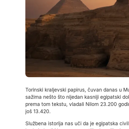
Torinski kraljevski papirus, čuvan danas u Mu
sažima nešto što nijedan kasniji egipatski d
prema tom tekstu, vladali Nilom 23.200 godi
još 13.420.
Službena istorija nas uči da je egipatska civi