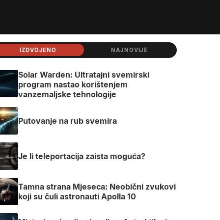
IZDVOJENO
NAJNOVIJE
Solar Warden: Ultratajni svemirski
program nastao korištenjem
vanzemaljske tehnologije
Putovanje na rub svemira
Je li teleportacija zaista moguća?
Tamna strana Mjeseca: Neobični zvukovi
koji su čuli astronauti Apolla 10