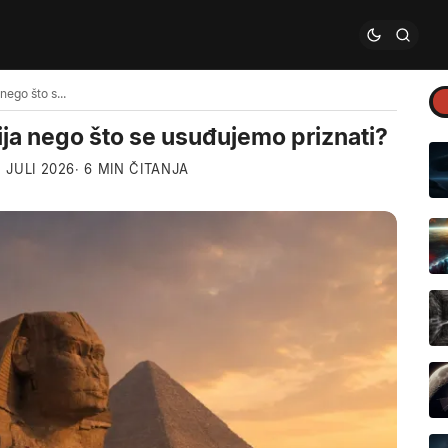
Da li je egipatska civilizacija starija nego što se usuđujemo priznati?
arija nego što se usuđujemo priznati?
5 JULI 2026
· 6 MIN ČITANJA