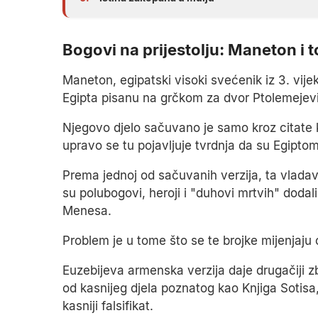
Bogovi na prijestolju: Maneton i t
Maneton, egipatski visoki svećenik iz 3. vijek
Egipta pisanu na grčkom za dvor Ptolemejev
Njegovo djelo sačuvano je samo kroz citate ka
upravo se tu pojavljuje tvrdnja da su Egiptom,
Prema jednoj od sačuvanih verzija, ta vladav
su polubogovi, heroji i "duhovi mrtvih" dodal
Menesa.
Problem je u tome što se te brojke mijenjaju 
Euzebijeva armenska verzija daje drugačiji zb
od kasnijeg djela poznatog kao Knjiga Sotisa,
kasniji falsifikat.