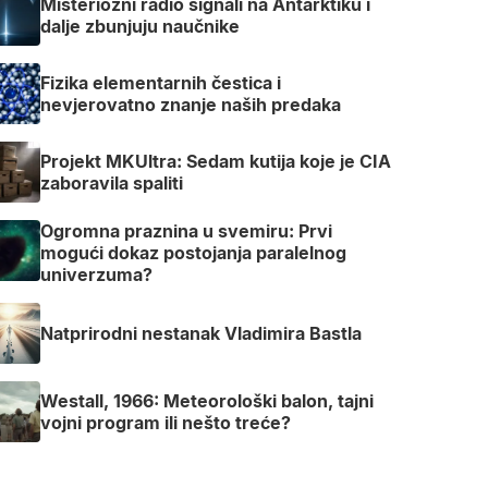
Misteriozni radio signali na Antarktiku i
dalje zbunjuju naučnike
Fizika elementarnih čestica i
nevjerovatno znanje naših predaka
Projekt MKUltra: Sedam kutija koje je CIA
zaboravila spaliti
Ogromna praznina u svemiru: Prvi
mogući dokaz postojanja paralelnog
univerzuma?
Natprirodni nestanak Vladimira Bastla
Westall, 1966: Meteorološki balon, tajni
vojni program ili nešto treće?