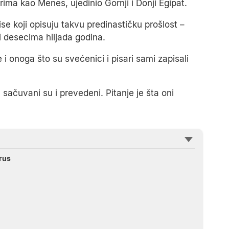
orima kao Menes, ujedinio Gornji i Donji Egipat.
ise koji opisuju takvu predinastičku prošlost –
 desecima hiljada godina.
i onoga što su svećenici i pisari sami zapisali
e, sačuvani su i prevedeni. Pitanje je šta oni
irus