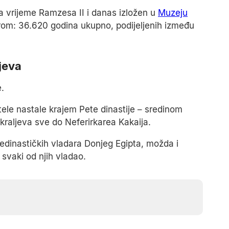
za vrijeme Ramzesa II i danas izložen u
Muzeju
zbirom: 36.620 godina ukupno, podijeljenih između
jeva
e.
ele nastale krajem Pete dinastije – sredinom
 kraljeva sve do Neferirkarea Kakaija.
dinastičkih vladara Donjeg Egipta, možda i
e svaki od njih vladao.