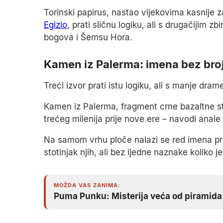
Torinski papirus, nastao vijekovima kasnije 
Egizio
, prati sličnu logiku, ali s drugačijim 
bogova i Šemsu Hora.
Kamen iz Palerma: imena bez bro
Treći izvor prati istu logiku, ali s manje dram
Kamen iz Palerma, fragment crne bazaltne st
trećeg milenija prije nove ere – navodi anale
Na samom vrhu ploče nalazi se red imena pre
stotinjak njih, ali bez ijedne naznake koliko j
MOŽDA VAS ZANIMA:
Puma Punku: Misterija veća od piramida