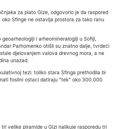
čnjaka za plato Gize, odgovorio je da raspored
a oko Sfinge ne ostavlja prostora za tako ranu
eoarheologiji i arheomineralogiji u Sofiji,
andar Parhomenko otišli su znatno dalje, tvrdeći
nastale djelovanjem valova drevnog mora, a ne
odina unazad.
kulativnoj tezi: toliko stara Sfinga prethodila bi
znati fosilni ostaci datiraju "tek" oko 300.000
tri velike piramide u Gizi nalikuje rasporedu tri