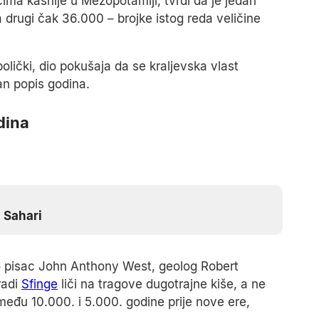
ćima kasnije u Mezopotamiji, tvrdi da je jedan
 drugi čak 36.000 – brojke istog reda veličine
olički, dio pokušaja da se kraljevska vlast
an popis godina.
dina
 Sahari
o pisac John Anthony West, geolog Robert
radi
Sfinge
liči na tragove dugotrajne kiše, a ne
između 10.000. i 5.000. godine prije nove ere,