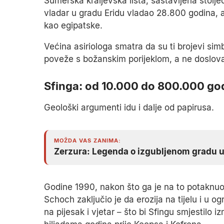
Sumerska kraljevska lista, sastavljena stolje
vladar u gradu Eridu vladao 28.800 godina, a
kao egipatske.
Većina asiriologa smatra da su ti brojevi simb
poveže s božanskim porijeklom, a ne doslov
Sfinga: od 10.000 do 800.000 go
Geološki argumenti idu i dalje od papirusa.
MOŽDA VAS ZANIMA:
Zerzura: Legenda o izgubljenom gradu u
Godine 1990, nakon što ga je na to potaknu
Schoch zaključio je da erozija na tijelu i u og
na pijesak i vjetar – što bi Sfingu smjestilo 