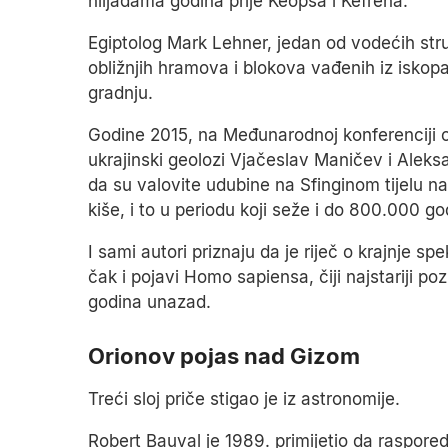
hiljadama godina prije Keopsa i Kefrena.
Egiptolog Mark Lehner, jedan od vodećih stru
obližnjih hramova i blokova vađenih iz iskop
gradnju.
Godine 2015, na Međunarodnoj konferenciji o g
ukrajinski geolozi Vjačeslav Maničev i Aleks
da su valovite udubine na Sfinginom tijelu 
kiše, i to u periodu koji seže i do 800.000 g
I sami autori priznaju da je riječ o krajnje spe
čak i pojavi Homo sapiensa, čiji najstariji po
godina unazad.
Orionov pojas nad Gizom
Treći sloj priče stigao je iz astronomije.
Robert Bauval je 1989. primijetio da raspored 