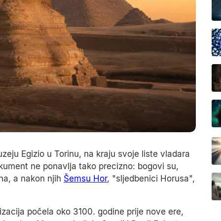
zeju Egizio u Torinu, na kraju svoje liste vladara
okument ne ponavlja tako precizno: bogovi su,
na, a nakon njih
Šemsu Hor
, "sljedbenici Horusa",
lizacija počela oko 3100. godine prije nove ere,