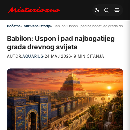
Preskoči na glavni sadržaj
Početna
Skrivena Istorija
Babilon: Uspon i pad najbogatijeg grada drevno
Babilon: Uspon i pad najbogatijeg
grada drevnog svijeta
AUTOR:
AQUARIUS
·
24 MAJ 2026
· 9 MIN ČITANJA