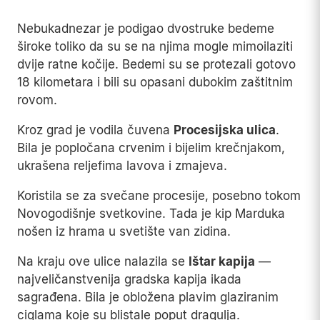
Nebukadnezar je podigao dvostruke bedeme
široke toliko da su se na njima mogle mimoilaziti
dvije ratne kočije. Bedemi su se protezali gotovo
18 kilometara i bili su opasani dubokim zaštitnim
rovom.
Kroz grad je vodila čuvena
Procesijska ulica
.
Bila je popločana crvenim i bijelim krečnjakom,
ukrašena reljefima lavova i zmajeva.
Koristila se za svečane procesije, posebno tokom
Novogodišnje svetkovine. Tada je kip Marduka
nošen iz hrama u svetište van zidina.
Na kraju ove ulice nalazila se
Ištar kapija
—
najveličanstvenija gradska kapija ikada
sagrađena. Bila je obložena plavim glaziranim
ciglama koje su blistale poput dragulja.