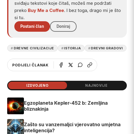
sviđaju tekstovi koje čitaš, možeš me podržati
preko
Buy Me a Coffee
. I bez toga, drago mi je što
si tu.
Postani član
Doniraj
DREVNE CIVILIZACIJE
ISTORIJA
DREVNI GRADOVI
PODIJELI ČLANAK
IZDVOJENO
NAJNOVIJE
Egzoplaneta Kepler-452 b: Zemljina
bliznakinja
Zašto su vanzemaljci vjerovatno umjetna
inteligencija?