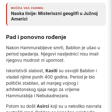
MOŽDA VAS ZANIMA:
Naska linije: Misteriozni geoglifi u Južnoj
Americi
Pad i ponovno rođenje
Nakon Hammurabijeve smrti, Babilon je ušao u
period opadanja. Njegovi nasljednici nisu imali
njegovu mudrost ni upornost.
Iskoristivši slabost,
Kasiti
su osvojili Babilon i
vladali njime punih 400 godina. Period je bio
politički stabilan, ali manjeg vojnog i
arhitektonskog sjaja nego za vrijeme
Hammurabija i Nebukadnezara.
Potom su došli
Asirci
koji su u nekoliko navrata