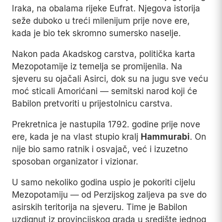
Iraka, na obalama rijeke Eufrat. Njegova istorija
seže duboko u treći milenijum prije nove ere,
kada je bio tek skromno sumersko naselje.
Nakon pada Akadskog carstva, politička karta
Mezopotamije iz temelja se promijenila. Na
sjeveru su ojačali Asirci, dok su na jugu sve veću
moć sticali Amorićani — semitski narod koji će
Babilon pretvoriti u prijestolnicu carstva.
Prekretnica je nastupila 1792. godine prije nove
ere, kada je na vlast stupio kralj
Hammurabi
. On
nije bio samo ratnik i osvajač, već i izuzetno
sposoban organizator i vizionar.
U samo nekoliko godina uspio je pokoriti cijelu
Mezopotamiju — od Perzijskog zaljeva pa sve do
asirskih teritorija na sjeveru. Time je Babilon
uzdignut iz provincijskog grada u središte jednog