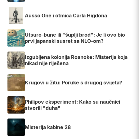
Ausso One i otmica Carla Higdona
Utsuro-bune ili "šuplji brod": Je li ovo bio
prvi japanski susret sa NLO-om?
Izgubljena kolonija Roanoke: Misterija koja
nikad nije riješena
Krugovi u žitu: Poruke s drugog svijeta?
Philipov eksperiment: Kako su naučnici
stvorili "duha"
Misterija kabine 28