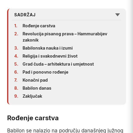
SADRŽAJ
1.
Rođenje carstva
2.
Revolucija pisanog prava – Hammurabijev
zakonik
3.
Babilonska nauka i izumi
4.
Religija i svakodnevni život
5.
Grad čuda – arhitektura i umjetnost
6.
Pad i ponovno rođenje
7.
Konačni pad
8.
Babilon danas
9.
Zaključak
Rođenje carstva
Babilon se nalazio na području današnjeg južnog