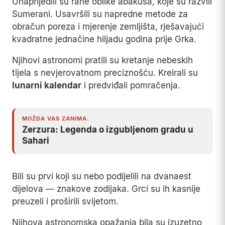
Unaprijedili su rane oblike abakusa, koje su razvili
Sumerani. Usavršili su napredne metode za
obračun poreza i mjerenje zemljišta, rješavajući
kvadratne jednačine hiljadu godina prije Grka.
Njihovi astronomi pratili su kretanje nebeskih
tijela s nevjerovatnom preciznošću. Kreirali su
lunarni kalendar
i predviđali pomračenja.
MOŽDA VAS ZANIMA:
Zerzura: Legenda o izgubljenom gradu u
Sahari
Bili su prvi koji su nebo podijelili na dvanaest
dijelova — znakove zodijaka. Grci su ih kasnije
preuzeli i proširili svijetom.
Njihova astronomska opažanja bila su izuzetno