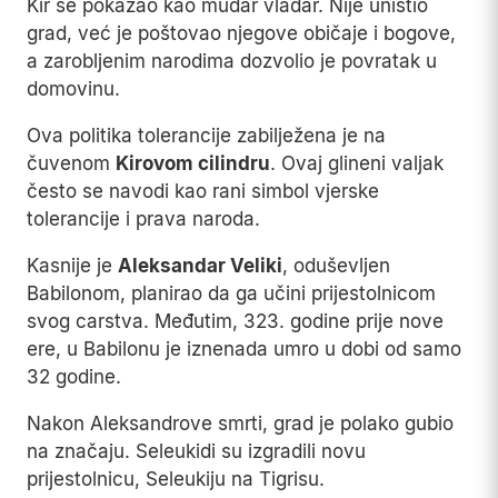
Kir se pokazao kao mudar vladar. Nije uništio
grad, već je poštovao njegove običaje i bogove,
a zarobljenim narodima dozvolio je povratak u
domovinu.
Ova politika tolerancije zabilježena je na
čuvenom
Kirovom cilindru
. Ovaj glineni valjak
često se navodi kao rani simbol vjerske
tolerancije i prava naroda.
Kasnije je
Aleksandar Veliki
, oduševljen
Babilonom, planirao da ga učini prijestolnicom
svog carstva. Međutim, 323. godine prije nove
ere, u Babilonu je iznenada umro u dobi od samo
32 godine.
Nakon Aleksandrove smrti, grad je polako gubio
na značaju. Seleukidi su izgradili novu
prijestolnicu, Seleukiju na Tigrisu.