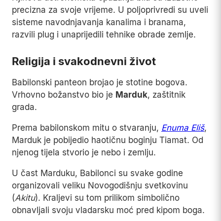
precizna za svoje vrijeme. U poljoprivredi su uveli
sisteme navodnjavanja kanalima i branama,
razvili plug i unaprijedili tehnike obrade zemlje.
Religija i svakodnevni život
Babilonski panteon brojao je stotine bogova.
Vrhovno božanstvo bio je
Marduk
, zaštitnik
grada.
Prema babilonskom mitu o stvaranju,
Enuma Eliš
,
Marduk je pobijedio haotičnu boginju Tiamat. Od
njenog tijela stvorio je nebo i zemlju.
U čast Marduku, Babilonci su svake godine
organizovali veliku Novogodišnju svetkovinu
(
Akitu
). Kraljevi su tom prilikom simbolično
obnavljali svoju vladarsku moć pred kipom boga.