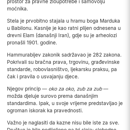
prostor za pravne zloupotrebe i samovolju
moćnika.
Stela je prvobitno stajala u hramu boga Marduka
u Babilonu. Kasnije je kao ratni plijen odnesena u
drevni Elam (današnji Iran), gdje su je arheolozi
pronašli 1901. godine.
Hammurabijev zakonik sadržavao je 282 zakona.
Pokrivali su bračna prava, trgovinu, građevinske
standarde, robovlasništvo, ljekarsku praksu, pa
čak i pravila o usvajanju djece.
Njegov princip —
oko za oko, zub za zub
—
možda djeluje surovo prema današnjim
standardima. Ipak, u svoje vrijeme predstavljao je
ogroman iskorak ka pravednosti.
Važno je naglasiti da kazne nisu bile iste za sve.