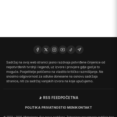
Sadržaj na ovoj web stranici jasno razdvaja potvrđene činjenice od
nepotvrđenih tvrdnji i legendi, uz izvore i provjere gdje god je to
moguće. Posjetitelje potičemo na vlastito kritičko razmišljanje. Ne
snosimo odgovornost za odluke donesene na osnovu sadržaja
stranice, niti za sadržaj vanjskih izvora na koje upućujemo.
📡 RSS FEED
POČETNA
POLITIKA PRIVATNOSTI
O MENI
KONTAKT