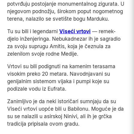
potvrđuju postojanje monumentalnog zigurata. U
njegovom podnožju, širokom poput nogometnog
terena, nalazilo se svetište bogu Marduku.
Tu su bili i legendarni
Viseći vrtovi
— remek-
djelo inženjeringa. Nebukadnezar ih je sagradio
za svoju suprugu Amitis, koja je čeznula za
zelenilom svoje rodne Medije.
Vrtovi su bili podignuti na kamenim terasama
visokim preko 20 metara. Navodnjavani su
genijalnim sistemom vijaka i pumpi koje su
podizale vodu iz Eufrata.
Zanimljivo je da neki istoričari sumnjaju da su
Viseći vrtovi uopće bili u Babilonu. Moguće je da
su se nalazili u asirskoj Ninivi, ali ih je grčka
tradicija pripisala ovom gradu.