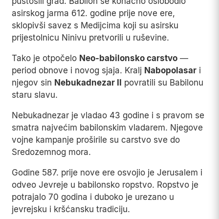
pustošili grad. Babilon se konačno oslobodio
asirskog jarma 612. godine prije nove ere,
sklopivši savez s Medijcima koji su asirsku
prijestolnicu Ninivu pretvorili u ruševine.
Tako je otpočelo
Neo-babilonsko carstvo
—
period obnove i novog sjaja. Kralj
Nabopolasar
i
njegov sin
Nebukadnezar II
povratili su Babilonu
staru slavu.
Nebukadnezar je vladao 43 godine i s pravom se
smatra najvećim babilonskim vladarem. Njegove
vojne kampanje proširile su carstvo sve do
Sredozemnog mora.
Godine 587. prije nove ere osvojio je Jerusalem i
odveo Jevreje u babilonsko ropstvo. Ropstvo je
potrajalo 70 godina i duboko je urezano u
jevrejsku i kršćansku tradiciju.