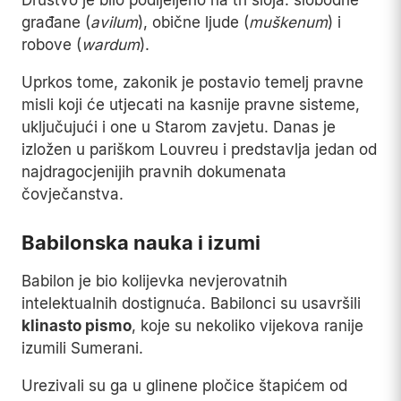
Društvo je bilo podijeljeno na tri sloja: slobodne
građane (
avilum
), obične ljude (
muškenum
) i
robove (
wardum
).
Uprkos tome, zakonik je postavio temelj pravne
misli koji će utjecati na kasnije pravne sisteme,
uključujući i one u Starom zavjetu. Danas je
izložen u pariškom Louvreu i predstavlja jedan od
najdragocjenijih pravnih dokumenata
čovječanstva.
Babilonska nauka i izumi
Babilon je bio kolijevka nevjerovatnih
intelektualnih dostignuća. Babilonci su usavršili
klinasto pismo
, koje su nekoliko vijekova ranije
izumili Sumerani.
Urezivali su ga u glinene pločice štapićem od