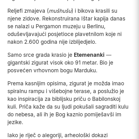
Reljefi zmajeva (
mušhušu
) i bikova krasili su
njene zidove. Rekonstruirana Ištar kapija danas
se nalazi u Pergamon muzeju u Berlinu,
oduševljavajući posjetioce plavetnilom koje ni
nakon 2.600 godina nije izblijedjelo.
Samo srce grada krasio je
Etemenanki
—
gigantski zigurat visok oko 91 metar. Bio je
posvećen vrhovnom bogu Marduku.
Prema kasnijim opisima, zigurat je možda imao
spiralnu rampu i višebojne terase, a poslužio je
kao inspiracija za biblijsku priču o Babilonskoj
kuli. Priča kaže da su ljudi pokušali sagraditi kulu
do nebesa, ali ih je Bog kaznio pomiješavši im
jezike.
Iako je riječ o alegoriji, arheološki dokazi