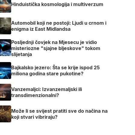
Hinduistička kosmologija i multiverzum
Automobil koji ne postoji: Ljudi u crnom i
enigma iz East Midlandsa
Posljednji čovjek na Mjesecu je vidio
misteriozne "sjajne bljeskove" tokom
slijetanja
Bajkalsko jezero: Šta se krije ispod 25
miliona godina stare pukotine?
Vanzemaljci: Izvanzemaljski ili
transdimenzionalni?
Može li se svijest pratiti sve do načina na
koji stvari vibriraju?