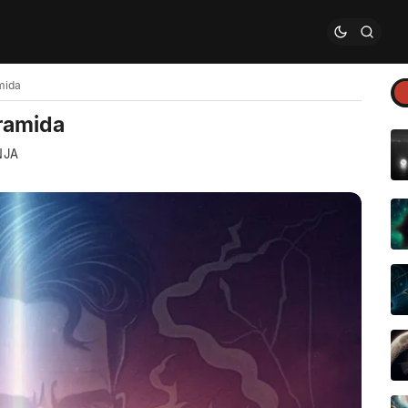
amida
iramida
NJA