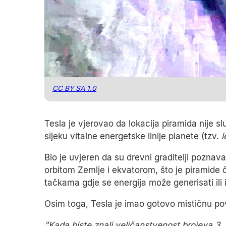
CC BY SA 1.0
Tesla je vjerovao da lokacija piramida nije 
sijeku vitalne energetske linije planete (tzv.
l
Bio je uvjeren da su drevni graditelji pozna
orbitom Zemlje i ekvatorom, što je piramide 
tačkama gdje se energija može generisati ili i
Osim toga, Tesla je imao gotovo mističnu p
"Kada biste znali veličanstvenost brojeva 3, 6