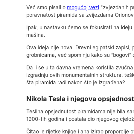
Već smo pisali o
mogućoj vezi
"zvjezdanih pu
poravnatost piramida sa zvijezdama Orionov
Ipak, u nastavku ćemo se fokusirati na ideju 
mašina.
Ova ideja nije nova. Drevni egipatski zapisi
grobnicama, već spominju kako su “bogovi” da
Da li se u ta davna vremena koristila zvučna l
izgradnju ovih monumentalnih struktura, teško
šta piramida radi nakon što je izgrađena?
Nikola Tesla i njegova opsjednos
Teslina opsjednutost piramidama nije bila sa
1900-tih godina i postala dio njegovog cjelož
Čitao je rijetke knjige i analizirao proporcije