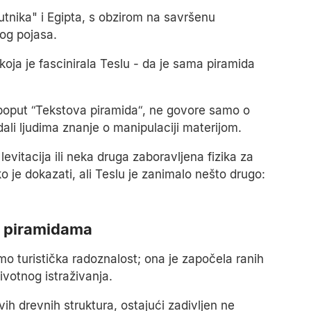
tnika" i Egipta, s obzirom na savršenu
og pojasa.
koja je fascinirala Teslu - da je sama piramida
, poput “Tekstova piramida“, ne govore samo o
li ljudima znanje o manipulaciji materijom.
evitacija ili neka druga zaboravljena fizika za
 je dokazati, ali Teslu je zanimalo nešto drugo:
t piramidama
mo turistička radoznalost; ona je započela ranih
ivotnog istraživanja.
 ovih drevnih struktura, ostajući zadivljen ne