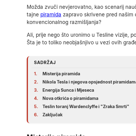
Možda zvuči nevjerovatno, kao scenarij naučn
tajne
piramida
zapravo skrivene pred našim o
konvencionalnog razmišljanja?
Ali, prije nego što uronimo u Tesline vizije,
Šta je to toliko neobjašnjivo u vezi ovih gr
SADRŽAJ
1.
Misterija piramida
2.
Nikola Tesla i njegova opsjednost piramidam
3.
Energija Sunca i Mjeseca
4.
Nova otkrića o piramidama
5.
Teslin toranj Wardenclyffe i "Zraka Smrti"
6.
Zaključak