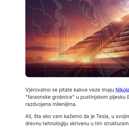
Vjerovatno se pitate kakve veze imaju
Nikol
"faraonske grobnice" u pustinjskom pijesku Eg
razdvojena milenijima.
Ali, šta ako vam kažemo da je Tesla, u svoj
drevnu tehnologiju skrivenu u tim struktura