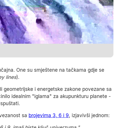
slučajna. One su smještene na tačkama gdje se
ey lines
).
vali geometrijske i energetske zakone povezane sa
činilo idealnim "iglama" za akupunkturu planete -
spuštati.
ovezanost sa
brojevima 3, 6 i 9
, izjavivši jednom:
 i 9, imali biste ključ univerzuma."