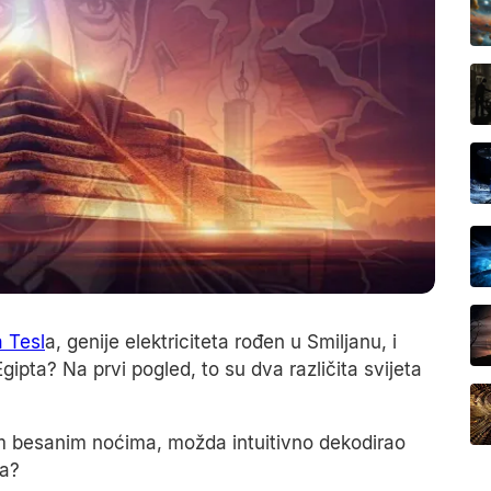
a Tesl
a, genije elektriciteta rođen u Smiljanu, i
ipta? Na prvi pogled, to su dva različita svijeta
im besanim noćima, možda intuitivno dekodirao
ma?