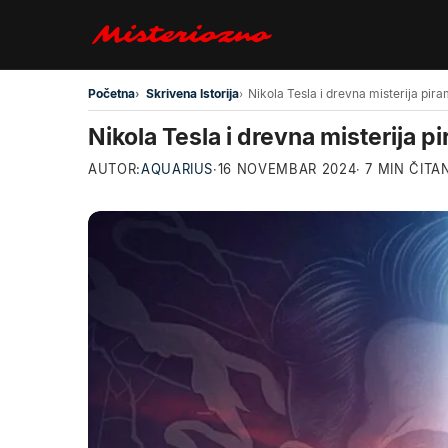
Preskoči na glavni sadržaj
Početna
Skrivena Istorija
Nikola Tesla i drevna misterija pir
Nikola Tesla i drevna misterija p
AUTOR:
AQUARIUS
·
16 NOVEMBAR 2024
· 7 MIN ČITA