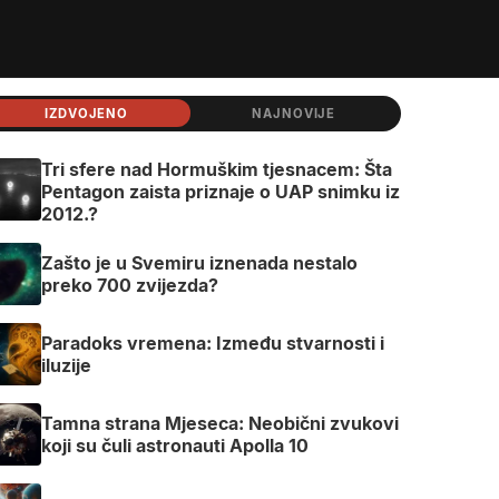
IZDVOJENO
NAJNOVIJE
Tri sfere nad Hormuškim tjesnacem: Šta
Pentagon zaista priznaje o UAP snimku iz
2012.?
Zašto je u Svemiru iznenada nestalo
preko 700 zvijezda?
Paradoks vremena: Između stvarnosti i
iluzije
Tamna strana Mjeseca: Neobični zvukovi
koji su čuli astronauti Apolla 10