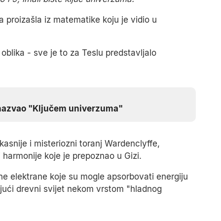
 proizašla iz matematike koju je vidio u
blika - sve je to za Teslu predstavljalo
 je nazvao "Ključem univerzuma"
asnije i misteriozni toranj Wardenclyffe,
 harmonije koje je prepoznao u Gizi.
ne elektrane koje su mogle apsorbovati energiju
vajući drevni svijet nekom vrstom "hladnog