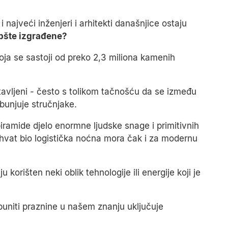
najveći inženjeri i arhitekti današnjice ostaju
pšte izgrađene?
koja se sastoji od preko 2,3 miliona kamenih
stavljeni - često s tolikom tačnošću da se između
zbunjuje stručnjake.
iramide djelo enormne ljudske snage i primitivnih
duhvat bio logistička noćna mora čak i za modernu
 korišten neki oblik tehnologije ili energije koji je
puniti praznine u našem znanju uključuje