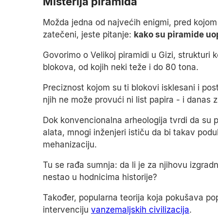
Misterija piramida
Možda jedna od najvećih enigmi, pred kojom i 
zatečeni, jeste pitanje:
kako su piramide uo
Govorimo o Velikoj piramidi u Gizi, strukturi 
blokova, od kojih neki teže i do 80 tona.
Preciznost kojom su ti blokovi isklesani i po
njih ne može provući ni list papira - i danas 
Dok konvencionalna arheologija tvrdi da su p
alata, mnogi inženjeri ističu da bi takav po
mehanizaciju.
Tu se rađa sumnja: da li je za njihovu izgradnju
nestao u hodnicima historije?
Također, popularna teorija koja pokušava po
intervenciju
vanzemaljskih civilizacija
.