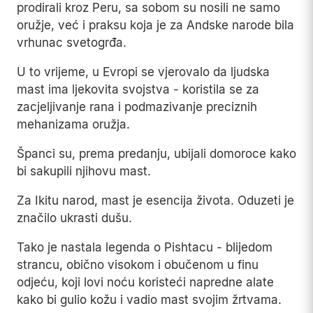
prodirali kroz Peru, sa sobom su nosili ne samo
oružje, već i praksu koja je za Andske narode bila
vrhunac svetogrđa.
U to vrijeme, u Evropi se vjerovalo da ljudska
mast ima ljekovita svojstva - koristila se za
zacjeljivanje rana i podmazivanje preciznih
mehanizama oružja.
Španci su, prema predanju, ubijali domoroce kako
bi sakupili njihovu mast.
Za Ikitu narod, mast je esencija života. Oduzeti je
značilo ukrasti dušu.
Tako je nastala legenda o Pishtacu - blijedom
strancu, obično visokom i obučenom u finu
odjeću, koji lovi noću koristeći napredne alate
kako bi gulio kožu i vadio mast svojim žrtvama.