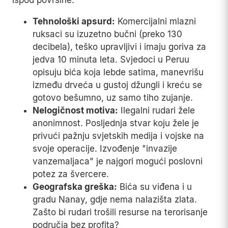
ispod površine:
Tehnološki apsurd:
Komercijalni mlazni
ruksaci su izuzetno bučni (preko 130
decibela), teško upravljivi i imaju goriva za
jedva 10 minuta leta. Svjedoci u Peruu
opisuju bića koja lebde satima, manevrišu
između drveća u gustoj džungli i kreću se
gotovo bešumno, uz samo tiho zujanje.
Nelogičnost motiva:
Ilegalni rudari žele
anonimnost. Posljednja stvar koju žele je
privući pažnju svjetskih medija i vojske na
svoje operacije. Izvođenje "invazije
vanzemaljaca" je najgori mogući poslovni
potez za švercere.
Geografska greška:
Bića su viđena i u
gradu Nanay, gdje nema nalazišta zlata.
Zašto bi rudari trošili resurse na terorisanje
područja bez profita?