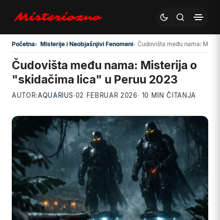
Preskoči na glavni sadržaj
Početna
Misterije i Neobjašnjivi Fenomeni
Čudovišta među nama: Misteri
Čudovišta među nama: Misterija o
"skidačima lica" u Peruu 2023
AUTOR:
AQUARIUS
·
02 FEBRUAR 2026
· 10 MIN ČITANJA