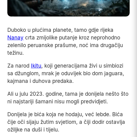
Duboko u plućima planete, tamo gdje rijeka
Nanay
crta zmijolike putanje kroz neprohodno
zelenilo peruanske prašume, noć ima drugačiju
težinu.
Za narod
Ikitu
, koji generacijama živi u simbiozi
sa džunglom, mrak je oduvijek bio dom jaguara,
kajmana i duhova predaka.
Ali u julu 2023. godine, tama je donijela nešto što
ni najstariji šamani nisu mogli predvidjeti.
Donijela je bića koja ne hodaju, već lebde. Bića
čije oči sijaju žutim svjetlom, a čiji dodir ostavlja
ožiljke na duši i tijelu.