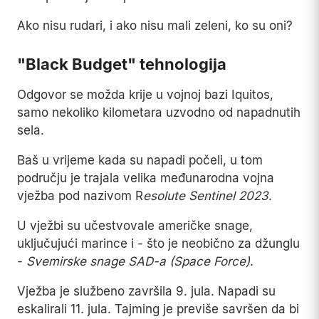
Ako nisu rudari, i ako nisu mali zeleni, ko su oni?
"Black Budget" tehnologija
Odgovor se možda krije u vojnoj bazi Iquitos,
samo nekoliko kilometara uzvodno od napadnutih
sela.
Baš u vrijeme kada su napadi počeli, u tom
području je trajala velika međunarodna vojna
vježba pod nazivom R
esolute Sentinel 2023
.
U vježbi su učestvovale američke snage,
uključujući marince i - što je neobično za džunglu
-
Svemirske snage SAD-a (Space Force)
.
Vježba je službeno završila 9. jula. Napadi su
eskalirali 11. jula. Tajming je previše savršen da bi