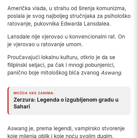
Američka vlada, u strahu od širenja komunizma,
poslala je svog najboljeg stručnjaka za psihološko
ratovanje, pukovnika Edwarda Lansdalea.
Lansdale nije vjerovao u konvencionalni rat. On
je vjerovao u ratovanje umom.
Proučavajući lokalnu kulturu, otkrio je da se
filipinski seljaci, pa čak i mnogi pobunjenici,
panično boje mitološkog bića zvanog
Aswang
.
MOŽDA VAS ZANIMA:
Zerzura: Legenda o izgubljenom gradu u
Sahari
Aswang je, prema legendi, vampirsko stvorenje
koje mijenja oblik i koje noću svojim dugim,