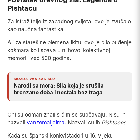
Pishtacu
Za istražitelje iz zapadnog svijeta, ovo je zvučalo
kao naučna fantastika.
Ali za starešine plemena Ikitu, ovo je bilo buđenje
košmara koji spava u njihovoj kolektivnoj
memoriji već 500 godina.
MOŽDA VAS ZANIMA:
Narodi sa mora: Sila koja je srušila
bronzano doba i nestala bez traga
Oni su odmah znali s čim se suočavaju. Nisu ih
nazvali
vanzemaljcima
. Nazvali su ih
Pishtacos
.
Kada su španski konkvistadori u 16. vijeku