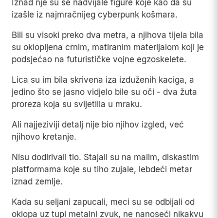
Iznad nje su se nadvijale figure koje kao da su
izašle iz najmračnijeg cyberpunk košmara.
Bili su visoki preko dva metra, a njihova tijela bila
su oklopljena crnim, matiranim materijalom koji je
podsjećao na futurističke vojne egzoskelete.
Lica su im bila skrivena iza izduženih kaciga, a
jedino što se jasno vidjelo bile su oči - dva žuta
proreza koja su svijetlila u mraku.
Ali najjeziviji detalj nije bio njihov izgled, već
njihovo kretanje.
Nisu dodirivali tlo. Stajali su na malim, diskastim
platformama koje su tiho zujale, lebdeći metar
iznad zemlje.
Kada su seljani zapucali, meci su se odbijali od
oklopa uz tupi metalni zvuk, ne nanoseći nikakvu