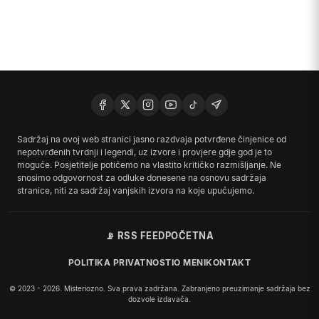
Sadržaj na ovoj web stranici jasno razdvaja potvrđene činjenice od
nepotvrđenih tvrdnji i legendi, uz izvore i provjere gdje god je to
moguće. Posjetitelje potičemo na vlastito kritičko razmišljanje. Ne
snosimo odgovornost za odluke donesene na osnovu sadržaja
stranice, niti za sadržaj vanjskih izvora na koje upućujemo.
📡 RSS FEED
POČETNA
POLITIKA PRIVATNOSTI
O MENI
KONTAKT
© 2023 - 2026. Misteriozno. Sva prava zadržana. Zabranjeno preuzimanje sadržaja bez
dozvole izdavača.