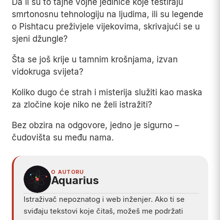
Da li su to tajne vojne jedinice koje testiraju
smrtonosnu tehnologiju na ljudima, ili su legende
o Pishtacu preživjele vijekovima, skrivajući se u
sjeni džungle?
Šta se još krije u tamnim krošnjama, izvan
vidokruga svijeta?
Koliko dugo će strah i misterija služiti kao maska
za zločine koje niko ne želi istražiti?
Bez obzira na odgovore, jedno je sigurno –
čudovišta su među nama.
O AUTORU
Aquarius
Istraživač nepoznatog i web inženjer. Ako ti se
sviđaju tekstovi koje čitaš, možeš me podržati