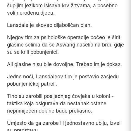
šupljim jezikom isisava krv žrtvama, a posebno
voli nerođenu djecu.
Lansdale je skovao dijaboličan plan.
Njegov tim za psihološke operacije počeo je širiti
glasine selima da se Aswang naselio na brdu gdje
su se krili pobunjenici.
Ali glasine nisu bile dovoljne. Trebao im je dokaz.
Jedne noći, Lansdaleov tim je postavio zasjedu
pobunjeničkoj patroli.
Tiho su zarobili posljednjeg čovjeka u koloni -
taktika koja osigurava da nestanak ostane
neprimijećen dok ne bude prekasno.
Umjesto da ga zarobe ili jednostavno ubiju, izveli
su predstavu.