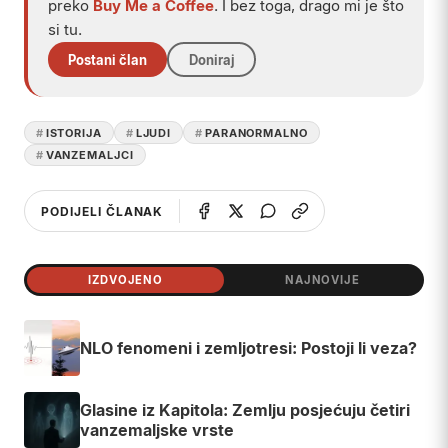
preko
Buy Me a Coffee
. I bez toga, drago mi je što
si tu.
Postani član
Doniraj
ISTORIJA
LJUDI
PARANORMALNO
VANZEMALJCI
PODIJELI ČLANAK
IZDVOJENO
NAJNOVIJE
NLO fenomeni i zemljotresi: Postoji li veza?
Glasine iz Kapitola: Zemlju posjećuju četiri
vanzemaljske vrste