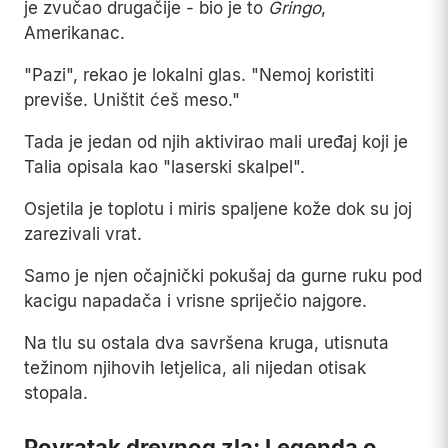
je zvučao drugačije - bio je to
Gringo
,
Amerikanac.
"Pazi", rekao je lokalni glas. "Nemoj koristiti
previše. Uništit ćeš meso."
Tada je jedan od njih aktivirao mali uređaj koji je
Talia opisala kao "laserski skalpel".
Osjetila je toplotu i miris spaljene kože dok su joj
zarezivali vrat.
Samo je njen očajnički pokušaj da gurne ruku pod
kacigu napadača i vrisne spriječio najgore.
Na tlu su ostala dva savršena kruga, utisnuta
težinom njihovih letjelica, ali nijedan otisak
stopala.
Povratak drevnog zla: Legenda o