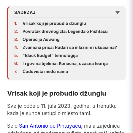
SADRŽAJ
1.
Vrisak koji je probudio džunglu
2.
Povratak drevnog zla: Legenda o Pishtacu
3.
Operacija Aswang
4.
Zvanična priča: Rudari sa mlaznim ruksacima?
5.
"Black Budget" tehnologija
6.
Trgovina tijelima: Konačna, užasna teorija
7.
Čudovišta među nama
Vrisak koji je probudio džunglu
Sve je počelo 11. jula 2023. godine, u trenutku
kada je sunce ustupilo mjesto tami.
Selo
San Antonio de Pintuyacu
, mala zajednica