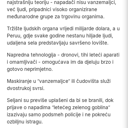
najstrašniju teoriju - napadači nisu vanzemaljci,
već ljudi, pripadnici visoko organizirane
međunarodne grupe za trgovinu organima.
Tržište ljudskih organa vrijedi milijarde dolara, a u
Peruu, gdje svake godine nestanu hiljade ljudi,
udaljena sela predstavljaju savršeno lovište.
Napredna tehnologija - dronovi, tihi leteći aparati
i omamljivači - omogućava im da djeluju brzo i
gotovo neprimjetno.
Maskiranje u “vanzemaljce” ili čudovišta služi
dvostrukoj svrsi.
Seljani su previše uplašeni da bi se branili, dok
prijave o napadima “letećeg zelenog goblina”
izazivaju samo podsmeh policije i ne pokreću
ozbiljnu istragu.