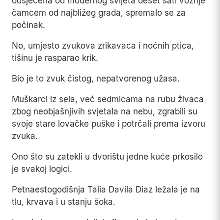
odsječena od modernog svijeta deset sati vožnje
čamcem od najbližeg grada, spremalo se za
počinak.
No, umjesto zvukova zrikavaca i noćnih ptica,
tišinu je rasparao krik.
Bio je to zvuk čistog, nepatvorenog užasa.
Muškarci iz sela, već sedmicama na rubu živaca
zbog neobjašnjivih svjetala na nebu, zgrabili su
svoje stare lovačke puške i potrčali prema izvoru
zvuka.
Ono što su zatekli u dvorištu jedne kuće prkosilo
je svakoj logici.
Petnaestogodišnja Talia Davila Diaz ležala je na
tlu, krvava i u stanju šoka.