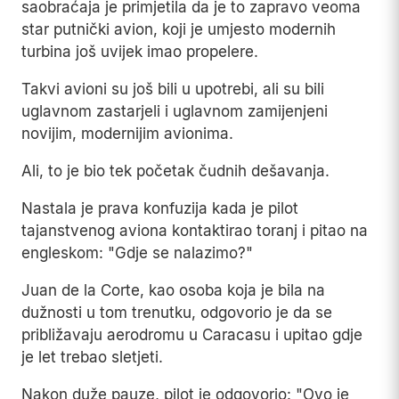
saobraćaja je primjetila da je to zapravo veoma
star putnički avion, koji je umjesto modernih
turbina još uvijek imao propelere.
Takvi avioni su još bili u upotrebi, ali su bili
uglavnom zastarjeli i uglavnom zamijenjeni
novijim, modernijim avionima.
Ali, to je bio tek početak čudnih dešavanja.
Nastala je prava konfuzija kada je pilot
tajanstvenog aviona kontaktirao toranj i pitao na
engleskom: "Gdje se nalazimo?"
Juan de la Corte, kao osoba koja je bila na
dužnosti u tom trenutku, odgovorio je da se
približavaju aerodromu u Caracasu i upitao gdje
je let trebao sletjeti.
Nakon duže pauze, pilot je odgovorio: "Ovo je