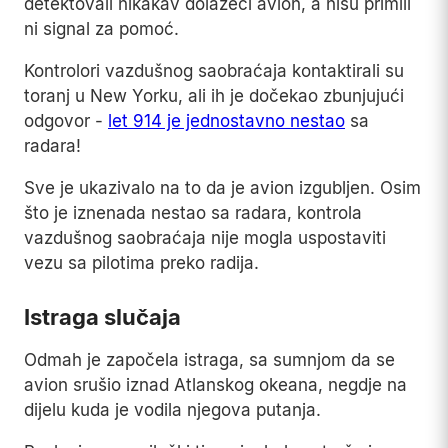
detektovali nikakav dolazeći avion, a nisu primili
ni signal za pomoć.
Kontrolori vazdušnog saobraćaja kontaktirali su
toranj u New Yorku, ali ih je dočekao zbunjujući
odgovor -
let 914 je jednostavno nestao
sa
radara!
Sve je ukazivalo na to da je avion izgubljen. Osim
što je iznenada nestao sa radara, kontrola
vazdušnog saobraćaja nije mogla uspostaviti
vezu sa pilotima preko radija.
Istraga slučaja
Odmah je započela istraga, sa sumnjom da se
avion srušio iznad Atlanskog okeana, negdje na
dijelu kuda je vodila njegova putanja.