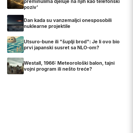
preminulima djeluje na njih kao telefonski
poziv'
Dan kada su vanzemaljci onesposobili
nuklearne projektile
Utsuro-bune ili "šuplji brod": Je li ovo bio
prvi japanski susret sa NLO-om?
Westall, 1966: Meteorološki balon, tajni
vojni program ili nešto treće?