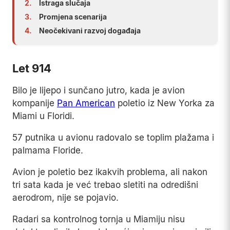
2.
Istraga slučaja
3.
Promjena scenarija
4.
Neočekivani razvoj događaja
Let 914
Bilo je lijepo i sunčano jutro, kada je avion
kompanije
Pan American
poletio iz New Yorka za
Miami u Floridi.
57 putnika u avionu radovalo se toplim plažama i
palmama Floride.
Avion je poletio bez ikakvih problema, ali nakon
tri sata kada je već trebao sletiti na odredišni
aerodrom, nije se pojavio.
Radari sa kontrolnog tornja u Miamiju nisu