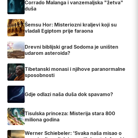
Corrado Malanga i vanzemaljska "žetva"
duša
Šemsu Hor: Misteriozni kraljevi koji su
vladali Egiptom prije faraona
Drevni biblijski grad Sodoma je uništen
udarom asteroida?
Tibetanski monasi i njihove paranormalne
sposobnosti
Gdje odlazi naša duša dok spavamo?
Tisulska princeza: Misterija stara 800
miliona godina
Werner Schiebeler: 'Svaka naša misao o