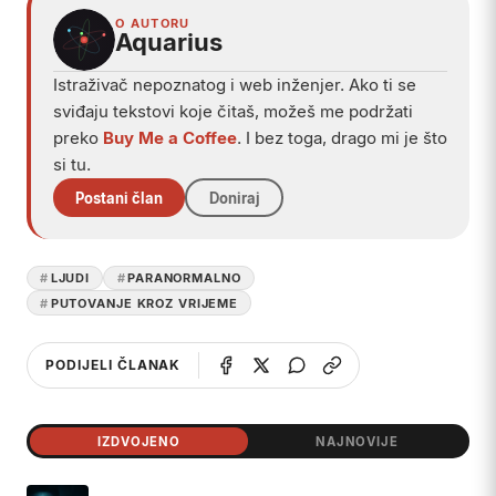
O AUTORU
Aquarius
Istraživač nepoznatog i web inženjer. Ako ti se
sviđaju tekstovi koje čitaš, možeš me podržati
preko
Buy Me a Coffee
. I bez toga, drago mi je što
si tu.
Postani član
Doniraj
LJUDI
PARANORMALNO
PUTOVANJE KROZ VRIJEME
PODIJELI ČLANAK
IZDVOJENO
NAJNOVIJE