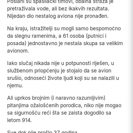
Poslani su spasilački timovi, obalna straža je
pretraživala vode, ali bez ikakvih rezultata.
Nijedan dio nestalog aviona nije pronađen.
Na kraju, istražitelji su mogli samo bespomoćno
da slegnu ramenima, a 61 osoba (putnici i
posada) jednostavno je nestala skupa sa velikim
avionom.
Iako slučaj nikada nije u potpunosti riješen, u
službenom priopćenju je stojalo da se avion
srušio, odnoseći živote ljudi koji su se nalazili u
njemu.
Ali uprkos brojnim (i naravno razumljivim)
pitanjima ožalošćenih porodica, niko nije mogao
sa sigurnošću reći šta se zaista dogodilo sa
letom 914.
Sve dok nije prošlo 37 godina...