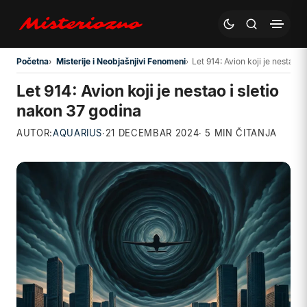
Preskoči na glavni sadržaj
Početna
Misterije i Neobjašnjivi Fenomeni
Let 914: Avion koji je nestao i
Let 914: Avion koji je nestao i sletio
nakon 37 godina
AUTOR:
AQUARIUS
·
21 DECEMBAR 2024
· 5 MIN ČITANJA