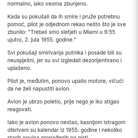
normalno, iako veoma zbunjeno.
Kada su pokušali da ih smire i pruže potrebnu
pomoć, pilot je odjednom rekao nešto što je sve
zbunilo: "Trebali smo sletjeti u Miami u 9:55
ujutro, 2. jula 1955. godine."
Svi pokušaji smirivanja putnika i posade bili su
neuspješni, jer su svi izgledali dezorijentirano i
uplašeno.
Pilot je, međutim, ponovo upalio motore, vičući
da ne želi napustiti avion.
Avion je ubrzo poletio, prije nego je iko stigao
reagovati.
Iako je avion ponovo nestao, kasnijom istragom
otkriveni su kalendar iz 1955. godine i nekoliko
starih novina pronađenih na pisti.