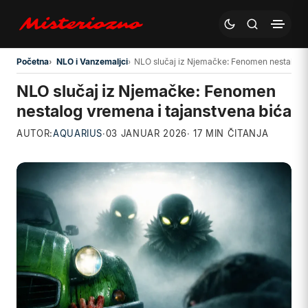
Preskoči na glavni sadržaj
Početna
NLO i Vanzemaljci
NLO slučaj iz Njemačke: Fenomen nestalog v
NLO slučaj iz Njemačke: Fenomen
nestalog vremena i tajanstvena bića
AUTOR:
AQUARIUS
·
03 JANUAR 2026
· 17 MIN ČITANJA