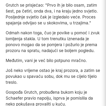
Grutch se prisjećao: "Prvo ih je bilo osam, zatim
šest, pa četiri, onda dva, i na kraju jedno svjetlo.
Posljednje svjetlo čak je izgledalo veće. Proces
spajanja odvijao se u skokovima, u trzajima."
Odmah nakon toga, čuo je povike u pomoć i zvuk
lomljenja stakla. U tom trenutku iznenada je
ponovo mogao da se pomjera i požurio je prema
prozoru na spratu, nadajući se boljem pogledu.
Međutim, vani je već bilo potpuno mračno.
Još neko vrijeme ostao je kraj prozora, a zatim se
povukao u spavaću sobu, dok mu se cijelo tijelo
treslo.
Gospođa Grutch, probuđena bukom koju je
Schaefer pravio napolju, isprva je pomislila da
neko pokušava provaliti u kuću.