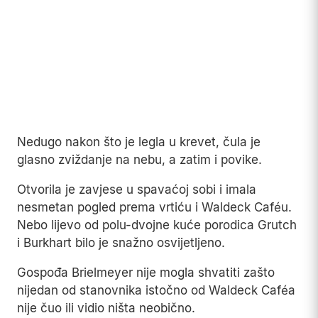
Nebo lijevo od polu-dvojne kuće porodica Grutch
i Burkhart bilo je snažno osvijetljeno.
Gospođa Brielmeyer nije mogla shvatiti zašto
nijedan od stanovnika istočno od Waldeck Caféa
nije čuo ili vidio ništa neobično.
Ona je jasno čula povike i ubrzo zatim zveckanje
stakla koje se razbija. Odmah nakon toga,
osvjetljenje na nebu je nestalo. Cijeli prizor
možda je trajao manje od dvije minute, iako nije
mogla biti sigurna.
Jedan od najvažnijih dodatnih svjedoka bio je
farmer Buger, koji je živio na periferiji Langana,
otprilike jedan kilometar jugozapadno od Waldeck
Caféa.
Te noći, oko 2:15, nalazio se u dvorištu svoje