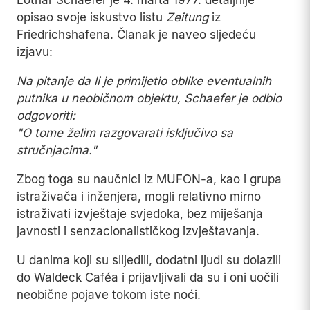
Lothar Schaefer je 4. marta 1977. detaljnije
opisao svoje iskustvo listu
Zeitung
iz
Friedrichshafena. Članak je naveo sljedeću
izjavu:
Na pitanje da li je primijetio oblike eventualnih
putnika u neobičnom objektu, Schaefer je odbio
odgovoriti:
"O tome želim razgovarati isključivo sa
stručnjacima."
Zbog toga su naučnici iz MUFON-a, kao i grupa
istraživača i inženjera, mogli relativno mirno
istraživati izvještaje svjedoka, bez miješanja
javnosti i senzacionalističkog izvještavanja.
U danima koji su slijedili, dodatni ljudi su dolazili
do Waldeck Caféa i prijavljivali da su i oni uočili
neobične pojave tokom iste noći.