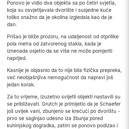
Ponovo je vidio dva objekta sa po četiri svjetla,
koja su osvjetljavala dvorište i susjedne kuće
toliko snažno da je okolina izgledala kao da je
dan.
Prišao je bliže prozoru, na udaljenost od otprilike
pola metra od zatvorenog stakla, kada je
iznenada osjetio da se više ne može pomjeriti
naprijed.
Kasnije je objasnio da to nije bila fizička prepreka,
već neobjašnjiva nemogućnost da napravi još
jedan korak.
Za to vrijeme, izuzetno svijetli objekti nastavili su
se približavati. Grutch je primijetio da je Schaefer
još uvijek vani, zbunjeno se krećući po dvorištu -
prvo se saginjao udesno iza žbunja pored
kuhinjskog dogradka, zatim se ponovo podizao i