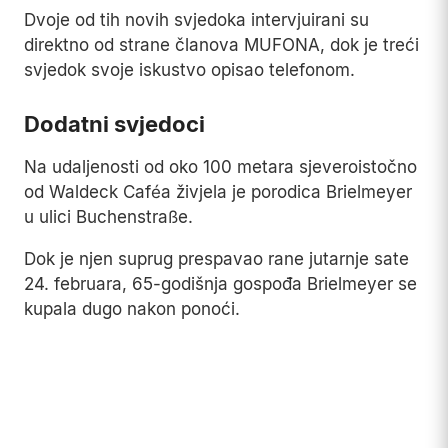
Dvoje od tih novih svjedoka intervjuirani su
direktno od strane članova MUFONA, dok je treći
svjedok svoje iskustvo opisao telefonom.
Dodatni svjedoci
Na udaljenosti od oko 100 metara sjeveroistočno
od Waldeck Caféa živjela je porodica Brielmeyer
u ulici Buchenstraße.
Dok je njen suprug prespavao rane jutarnje sate
24. februara, 65-godišnja gospođa Brielmeyer se
kupala dugo nakon ponoći.
Nedugo nakon što je legla u krevet, čula je
glasno zviždanje na nebu, a zatim i povike.
Otvorila je zavjese u spavaćoj sobi i imala
nesmetan pogled prema vrtiću i Waldeck Caféu.