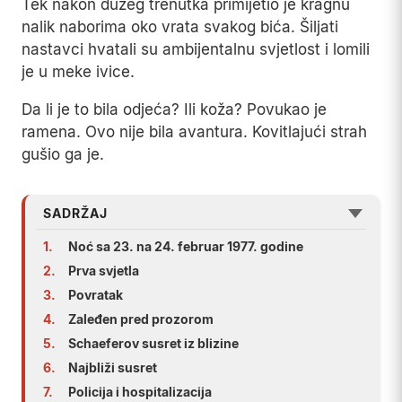
Tek nakon dužeg trenutka primijetio je kragnu
nalik naborima oko vrata svakog bića. Šiljati
nastavci hvatali su ambijentalnu svjetlost i lomili
je u meke ivice.
Da li je to bila odjeća? Ili koža? Povukao je
ramena. Ovo nije bila avantura. Kovitlajući strah
gušio ga je.
SADRŽAJ
1.
Noć sa 23. na 24. februar 1977. godine
2.
Prva svjetla
3.
Povratak
4.
Zaleđen pred prozorom
5.
Schaeferov susret iz blizine
6.
Najbliži susret
7.
Policija i hospitalizacija