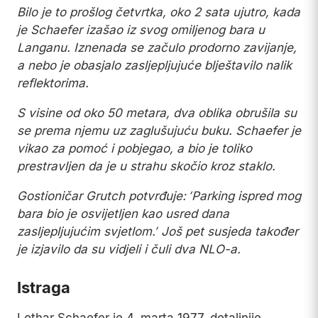
Bilo je to prošlog četvrtka, oko 2 sata ujutro, kada
je Schaefer izašao iz svog omiljenog bara u
Langanu. Iznenada se začulo prodorno zavijanje,
a nebo je obasjalo zasljepljujuće blještavilo nalik
reflektorima.
S visine od oko 50 metara, dva oblika obrušila su
se prema njemu uz zaglušujuću buku. Schaefer je
vikao za pomoć i pobjegao, a bio je toliko
prestravljen da je u strahu skočio kroz staklo.
Gostioničar Grutch potvrđuje: ‘Parking ispred mog
bara bio je osvijetljen kao usred dana
zasljepljujućim svjetlom.’ Još pet susjeda također
je izjavilo da su vidjeli i čuli dva NLO-a.
Istraga