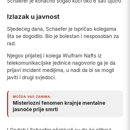
Schaefer je konačno stigao kući oko 6 sati ujutro.
Izlazak u javnost
Sljedećeg dana, Schaefer je ispričao kolegama
šta se dogodilo. Bio je bolestan i nesposoban za
rad.
Njegov prijatelj i kolega Wulfram Nafts iz
telekomunikacijske jedinice nagovorio ga je da
prijavi incident medijima, u nadi da bi se mogli
javiti i drugi svjedoci.
MOŽDA VAS ZANIMA:
Misteriozni fenomen krajnje mentalne
jasnoće prije smrti