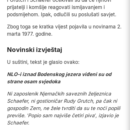
I Grutch i Schaefer očekivali su da će njihovi
prijatelji i komšije reagovati ismijavanjem i
podsmijehom. Ipak, odlučili su poslušati savjet.
Zbog toga se kratka vijest pojavila u novinama 2.
marta 1977. godine.
Novinski izvještaj
U suštini, tekst je glasio ovako:
NLO-i iznad Bodenskog jezera viđeni su od
strane osam svjedoka
Ni zaposlenik Njemačkih saveznih željeznica
Schaefer, ni gostioničar Rudy Grutch, pa čak ni
gospodin Zern, ne žele tvrditi da su te noći popili
previše. ‘Popio sam najviše četiri piva’, izjavio je
Schaefer.