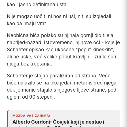
kao i jasno definirana usta.
Nije mogao uočiti ni nos ni uši, niti su izgledali
kao da imaju vrat.
Neobična bića polako su njihala gornji dio tijela
naprijed-nazad. Istovremeno, njihove oči - koje je
Schaefer opisao kao ukošene "poput kineskih",
ali ne uske, već velike poput kravljih - zurile su u
njega bez treptanja.
Schaefer je stajao paraliziran od straha. Veće
biće nalazilo se na oko jedan metar ispred njega,
dok je manje stajalo s njegove lijeve strane, pod
uglom od 90 stepeni.
MOŽDA VAS ZANIMA:
Alberto Gordoni: Čovjek koji je nestao i