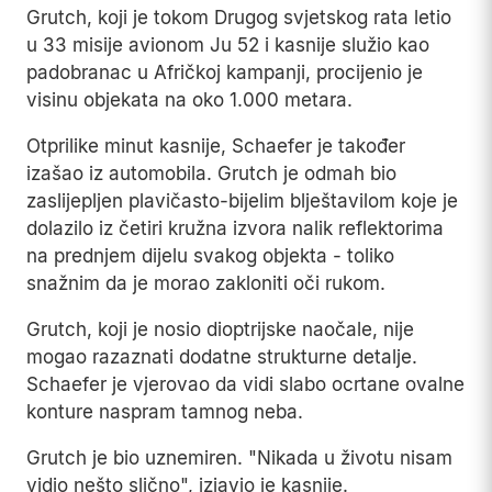
Grutch, koji je tokom Drugog svjetskog rata letio
u 33 misije avionom Ju 52 i kasnije služio kao
padobranac u Afričkoj kampanji, procijenio je
visinu objekata na oko 1.000 metara.
Otprilike minut kasnije, Schaefer je također
izašao iz automobila. Grutch je odmah bio
zaslijepljen plavičasto-bijelim blještavilom koje je
dolazilo iz četiri kružna izvora nalik reflektorima
na prednjem dijelu svakog objekta - toliko
snažnim da je morao zakloniti oči rukom.
Grutch, koji je nosio dioptrijske naočale, nije
mogao razaznati dodatne strukturne detalje.
Schaefer je vjerovao da vidi slabo ocrtane ovalne
konture naspram tamnog neba.
Grutch je bio uznemiren. "Nikada u životu nisam
vidio nešto slično", izjavio je kasnije.