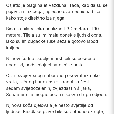
Osjetio je blagi nalet vazduha i tada, kao da su se
pojavila ni iz čega, ugledao dva neobična bića
kako stoje direktno iza njega.
Bića su bila visoka približno 1,30 metara i 1,10
metara. Tijela su im imala donekle ljudski obris,
iako su im dugačke ruke sezale gotovo ispod
koljena.
Njihovi čudno skupljeni prsti bili su posebno
upadljivi, podsjećajući na dječije prste.
Osim svojevrsnog naboranog okovratnika oko
vrata, sličnog harlekinskoj kragni sa šest ili
sedam svijetlozelenih, zvjezdastih šiljaka,
Schaefer nije mogao uočiti nikakvu drugu odjeću.
Njihova koža djelovala je nešto svjetlije od
ljudske. Bezdlake glave bile su potpuno okrugle,