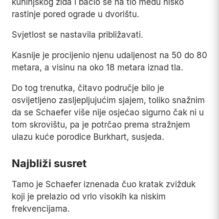
kuhinjskog zida i bacio se na tlo među nisko
rastinje pored ograde u dvorištu.
Svjetlost se nastavila približavati.
Kasnije je procijenio njenu udaljenost na 50 do 80
metara, a visinu na oko 18 metara iznad tla.
Do tog trenutka, čitavo područje bilo je
osvijetljeno zasljepljujućim sjajem, toliko snažnim
da se Schaefer više nije osjećao sigurno čak ni u
tom skrovištu, pa je potrčao prema stražnjem
ulazu kuće porodice Burkhart, susjeda.
Najbliži susret
Tamo je Schaefer iznenada čuo kratak zvižduk
koji je prelazio od vrlo visokih ka niskim
frekvencijama.