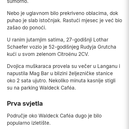
sumorno.
Nebo je uglavnom bilo prekriveno oblacima, dok
puhao je slab istočnjak. Rastući mjesec je već bio
zašao do ponoći.
U ranim jutarnjim satima, 27-godišnji Lothar
Schaefer vozio je 52-godišnjeg Rudyja Grutcha
kući u svom zelenom Citroënu 2CV.
Dvojica muškaraca provela su večer u Langanu i
napustila Mag Bar u blizini željezničke stanice
oko 2 sata ujutro. Nekoliko minuta kasnije stigli
su na parking Waldeck Caféa.
Prva svjetla
Područje oko Waldeck Caféa dugo je bilo
popularno izletište.