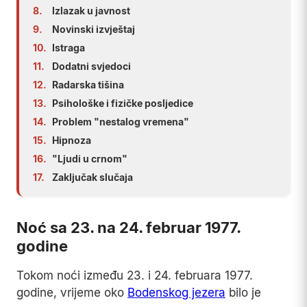
8.
Izlazak u javnost
9.
Novinski izvještaj
10.
Istraga
11.
Dodatni svjedoci
12.
Radarska tišina
13.
Psihološke i fizičke posljedice
14.
Problem "nestalog vremena"
15.
Hipnoza
16.
"Ljudi u crnom"
17.
Zaključak slučaja
Noć sa 23. na 24. februar 1977.
godine
Tokom noći između 23. i 24. februara 1977.
godine, vrijeme oko
Bodenskog jezera
bilo je