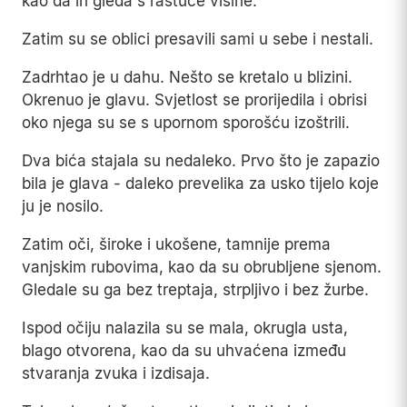
kao da ih gleda s rastuće visine.
Zatim su se oblici presavili sami u sebe i nestali.
Zadrhtao je u dahu. Nešto se kretalo u blizini.
Okrenuo je glavu. Svjetlost se prorijedila i obrisi
oko njega su se s upornom sporošću izoštrili.
Dva bića stajala su nedaleko. Prvo što je zapazio
bila je glava - daleko prevelika za usko tijelo koje
ju je nosilo.
Zatim oči, široke i ukošene, tamnije prema
vanjskim rubovima, kao da su obrubljene sjenom.
Gledale su ga bez treptaja, strpljivo i bez žurbe.
Ispod očiju nalazila su se mala, okrugla usta,
blago otvorena, kao da su uhvaćena između
stvaranja zvuka i izdisaja.