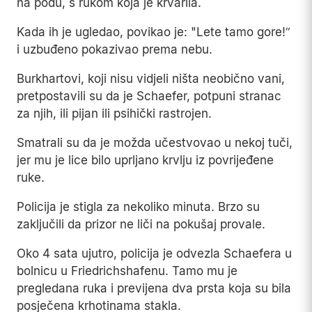
na podu, s rukom koja je krvarila.
Kada ih je ugledao, povikao je: "Lete tamo gore!“
i uzbuđeno pokazivao prema nebu.
Burkhartovi, koji nisu vidjeli ništa neobično vani,
pretpostavili su da je Schaefer, potpuni stranac
za njih, ili pijan ili psihički rastrojen.
Smatrali su da je možda učestvovao u nekoj tuči,
jer mu je lice bilo uprljano krvlju iz povrijeđene
ruke.
Policija je stigla za nekoliko minuta. Brzo su
zaključili da prizor ne liči na pokušaj provale.
Oko 4 sata ujutro, policija je odvezla Schaefera u
bolnicu u Friedrichshafenu. Tamo mu je
pregledana ruka i previjena dva prsta koja su bila
posječena krhotinama stakla.