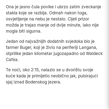
kuće kada je primijetio neobično jak, pulsirajući
sjaj iznad Bodenskog jezera.
Buger je izjavio da se svjetlost nije kretala poput
aviona ili helikoptera. Nije bilo konstantne
putanje, već nagle promjene smjera, uključujući
naglo zaustavljanje u zraku.
Zvuk koji je pratio pojavu opisao je kao "duboko,
metalno zujanje, slično transformatoru, ali mnogo
jače".
Posebno je naglasio da je svjetlost u jednom
trenutku obasjala njegovu štalu, toliko snažno da
je mogao jasno vidjeti sjene greda unutar objekta,
iako su vrata bila zatvorena.
Njegove krave su postale izrazito nemirne, a
jedna je pokušala probiti ogradu.