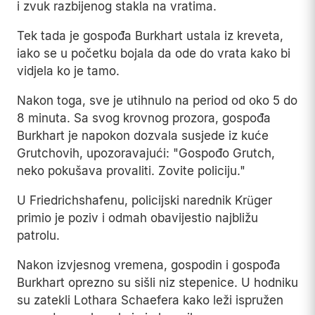
i zvuk razbijenog stakla na vratima.
Tek tada je gospođa Burkhart ustala iz kreveta,
iako se u početku bojala da ode do vrata kako bi
vidjela ko je tamo.
Nakon toga, sve je utihnulo na period od oko 5 do
8 minuta. Sa svog krovnog prozora, gospođa
Burkhart je napokon dozvala susjede iz kuće
Grutchovih, upozoravajući: "Gospođo Grutch,
neko pokušava provaliti. Zovite policiju."
U Friedrichshafenu, policijski narednik Krüger
primio je poziv i odmah obavijestio najbližu
patrolu.
Nakon izvjesnog vremena, gospodin i gospođa
Burkhart oprezno su sišli niz stepenice. U hodniku
su zatekli Lothara Schaefera kako leži ispružen