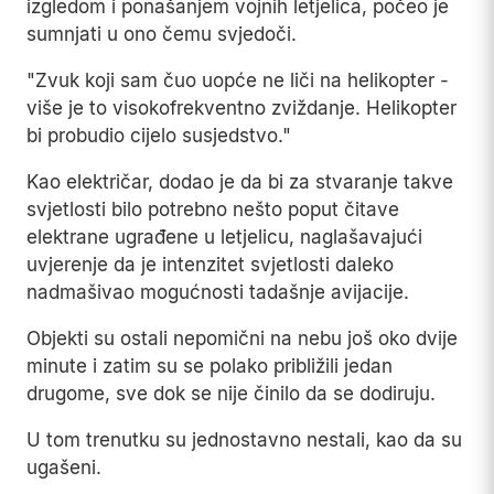
izgledom i ponašanjem vojnih letjelica, počeo je
sumnjati u ono čemu svjedoči.
"Zvuk koji sam čuo uopće ne liči na helikopter -
više je to visokofrekventno zviždanje. Helikopter
bi probudio cijelo susjedstvo."
Kao električar, dodao je da bi za stvaranje takve
svjetlosti bilo potrebno nešto poput čitave
elektrane ugrađene u letjelicu, naglašavajući
uvjerenje da je intenzitet svjetlosti daleko
nadmašivao mogućnosti tadašnje avijacije.
Objekti su ostali nepomični na nebu još oko dvije
minute i zatim su se polako približili jedan
drugome, sve dok se nije činilo da se dodiruju.
U tom trenutku su jednostavno nestali, kao da su
ugašeni.