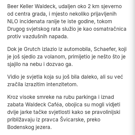
Beer Keller Waldeck, udaljen oko 2 km sjeverno
od centra grada, i mjesto nekoliko prijavljenih
NLO incidenata ranije te iste godine, tokom
Drugog svjetskog rata služio je kao osmatračnica
protiv vazdušnih napada.
Dok je Grutch izlazio iz automobila, Schaefer, koji
je još sjedio za volanom, primijetio je nešto što je
sjajilo na nebu i dozvao ga.
Vidio je svjetla koja su još bila daleko, ali su već
zračila izrazitim intenzitetom.
Kroz visoke smreke na rubu parkinga i iznad
zabata Waldeck Caféa, obojica su mogli vidjeti
dvije jarke tačke svjetlosti kako se pravolinijski
približavaju iz pravca Švicarske, preko
Bodenskog jezera.