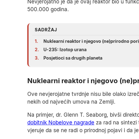
Nevjerojatno je da je ovaj reaktor bio u funkcij
500.000 godina.
SADRŽAJ
1.
Nuklearni reaktor i njegovo (ne)prirodno pori
2.
U-235: Izotop urana
3.
Posjetioci sa drugih planeta
Nuklearni reaktor i njegovo (ne)p
Ove nevjerojatne tvrdnje nisu bile olako izreč
nekih od najvećih umova na Zemlji.
Na primjer, dr. Glenn T. Seaborg, bivši direk
dobitnik Nobelove nagrade
za rad na sintezi
vjeruje da se ne radi o prirodnoj pojavi i da j