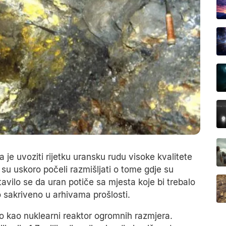
je uvoziti rijetku uransku rudu visoke kvalitete
 su uskoro počeli razmišljati o tome gdje su
tavilo se da uran potiče sa mjesta koje bi trebalo
tiho sakriveno u arhivama prošlosti.
ilo kao nuklearni reaktor ogromnih razmjera.