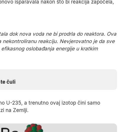
ponovo isparavala nakon što bi reakcija započela,
stala dok nova voda ne bi prodrla do reaktora. Ova
la nekontroliranu reakciju. Nevjerovatno je da sve
do efikasnog oslobađanja energije u kratkim
te čuli
tno U-235, a trenutno ovaj izotop čini samo
zi na Zemlji.