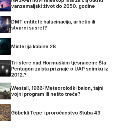
vanzemaljski život do 2050. godine
DMT entiteti: halucinacija, arhetip ili
stvarni susret?
Misterija kabine 28
Tri sfere nad Hormuškim tjesnacem: Šta
Pentagon zaista priznaje o UAP snimku iz
2012.?
Westall, 1966: Meteorološki balon, tajni
vojni program ili nešto treće?
Göbekli Tepe i proročanstvo Stuba 43