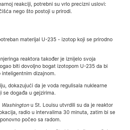
rnoj reakciji, potrebni su vrlo precizni uslovi:
išća nego što postoji u prirodi.
potreban materijal U-235 - izotop koji se prirodno
njeringa reaktora također je iznijelo svoja
mogao biti dovoljno bogat izotopom U-235 da bi
 inteligentnim dizajnom.
ju, dokazujući da je voda regulisala nuklearne
i se događa u gejzirima.
a Washington
u St. Louisu utvrdili su da je reaktor
lokacija, radio u intervalima 30 minuta, zatim bi se
 bi ponovno počeo sa radom.