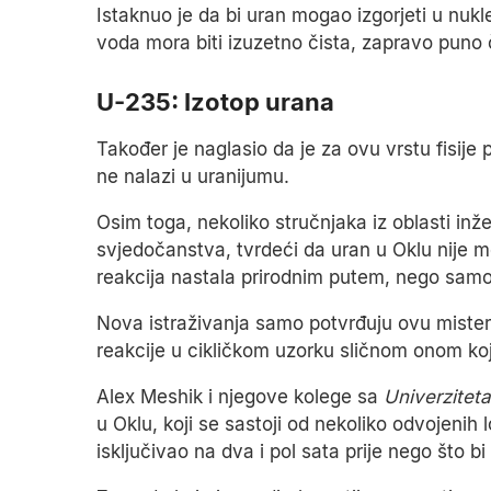
Istaknuo je da bi uran mogao izgorjeti u nuklea
voda mora biti izuzetno čista, zapravo puno č
U-235: Izotop urana
Također je naglasio da je za ovu vrstu fisije 
ne nalazi u uranijumu.
Osim toga, nekoliko stručnjaka iz oblasti inže
svjedočanstva, tvrdeći da uran u Oklu nije 
reakcija nastala prirodnim putem, nego samo
Nova istraživanja samo potvrđuju ovu misteri
reakcije u cikličkom uzorku sličnom onom koj
Alex Meshik i njegove kolege sa
Univerzitet
u Oklu, koji se sastoji od nekoliko odvojenih 
isključivao na dva i pol sata prije nego što