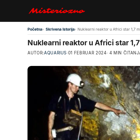
Preskoči na glavni sadržaj
Početna
Skrivena Istorija
Nuklearni reaktor u Africi star 1,
AUTOR:
AQUARIUS
·
01 FEBRUAR 2024
· 4 MIN ČITANJ