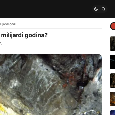
Nuklearni reaktor u Africi star 1,7 milijardi godina?
7 milijardi godina?
A