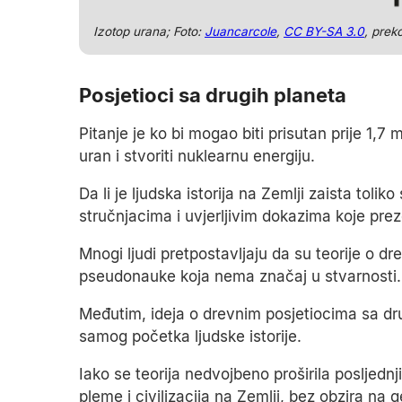
Izotop urana; Foto:
Juancarcole
,
CC BY-SA 3.0
, pre
Posjetioci sa drugih planeta
Pitanje je ko bi mogao biti prisutan prije 1,7 m
uran i stvoriti nuklearnu energiju.
Da li je ljudska istorija na Zemlji zaista toli
stručnjacima i uvjerljivim dokazima koje prez
Mnogi ljudi pretpostavljaju da su teorije o 
pseudonauke koja nema značaj u stvarnosti.
Međutim, ideja o drevnim posjetiocima sa dru
samog početka ljudske istorije.
Iako se teorija nedvojbeno proširila posljedn
pleme i civilizacija na Zemlji, bez obzira na 