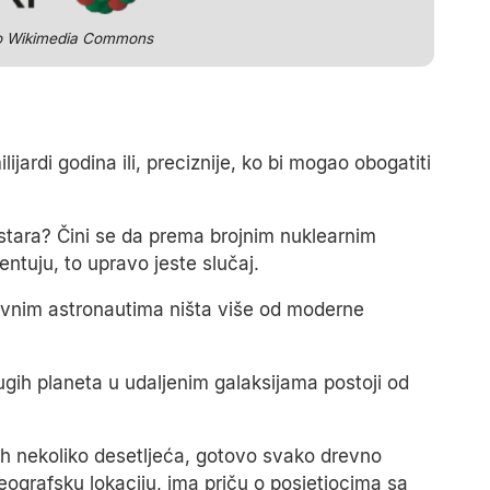
ko Wikimedia Commons
ilijardi godina ili, preciznije, ko bi mogao obogatiti
ko stara? Čini se da prema brojnim nuklearnim
entuju, to upravo jeste slučaj.
drevnim astronautima ništa više od moderne
gih planeta u udaljenim galaksijama postoji od
jih nekoliko desetljeća, gotovo svako drevno
geografsku lokaciju, ima priču o posjetiocima sa