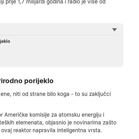
i prije 1,7 milijardi godina i radio je više od
jeklo
rirodno porijeklo
ene, niti od strane bilo koga - to su zaključci
tor Američke komisije za atomsku energiju i
 teških elemenata, objasnio je novinarima zašto
e ovaj reaktor napravila inteligentna vrsta.