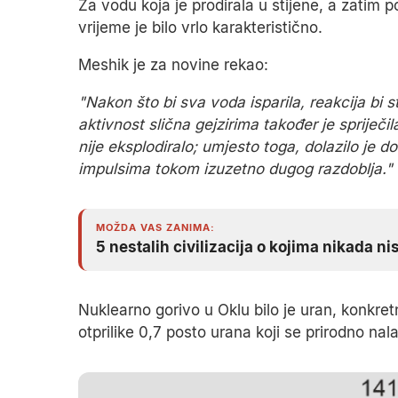
Za vodu koja je prodirala u stijene, a zatim 
vrijeme je bilo vrlo karakteristično.
Meshik je za novine rekao:
"Nakon što bi sva voda isparila, reakcija bi 
aktivnost slična gejzirima također je spriječi
nije eksplodiralo; umjesto toga, dolazilo je 
impulsima tokom izuzetno dugog razdoblja."
MOŽDA VAS ZANIMA:
5 nestalih civilizacija o kojima nikada nis
Nuklearno gorivo u Oklu bilo je uran, konkre
otprilike 0,7 posto urana koji se prirodno nala