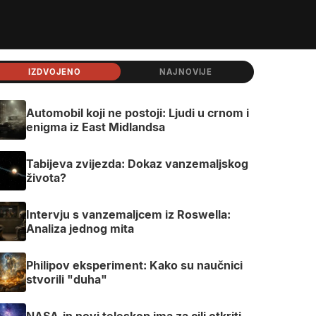
IZDVOJENO
NAJNOVIJE
Automobil koji ne postoji: Ljudi u crnom i
enigma iz East Midlandsa
Tabijeva zvijezda: Dokaz vanzemaljskog
života?
Intervju s vanzemaljcem iz Roswella:
Analiza jednog mita
Philipov eksperiment: Kako su naučnici
stvorili "duha"
NASA-in novi teleskop ima za cilj otkriti