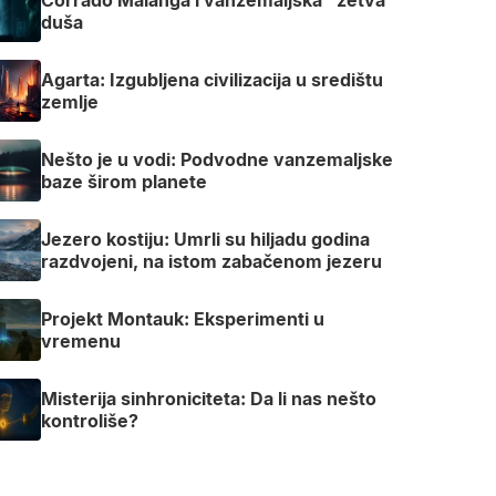
duša
Agarta: Izgubljena civilizacija u središtu
zemlje
Nešto je u vodi: Podvodne vanzemaljske
baze širom planete
Jezero kostiju: Umrli su hiljadu godina
razdvojeni, na istom zabačenom jezeru
Projekt Montauk: Eksperimenti u
vremenu
Misterija sinhroniciteta: Da li nas nešto
kontroliše?