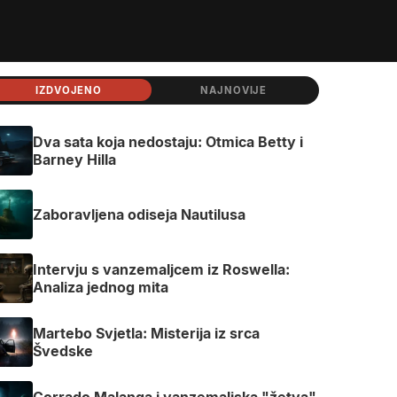
IZDVOJENO
NAJNOVIJE
Dva sata koja nedostaju: Otmica Betty i
Barney Hilla
Zaboravljena odiseja Nautilusa
Intervju s vanzemaljcem iz Roswella:
Analiza jednog mita
Martebo Svjetla: Misterija iz srca
Švedske
Corrado Malanga i vanzemaljska "žetva"