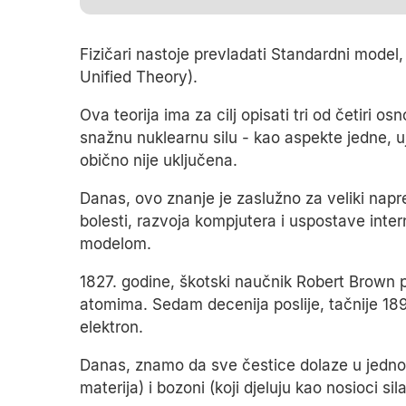
Fizičari nastoje prevladati Standardni model,
Unified Theory).
Ova teorija ima za cilj opisati tri od četiri o
snažnu nuklearnu silu - kao aspekte jedne, uj
obično nije uključena.
Danas, ovo znanje je zaslužno za veliki napre
bolesti, razvoja kompjutera i uspostave inte
modelom.
1827. godine, škotski naučnik Robert Brown 
atomima. Sedam decenija poslije, tačnije 1897
elektron.
Danas, znamo da sve čestice dolaze u jednom 
materija) i bozoni (koji djeluju kao nosioci sila