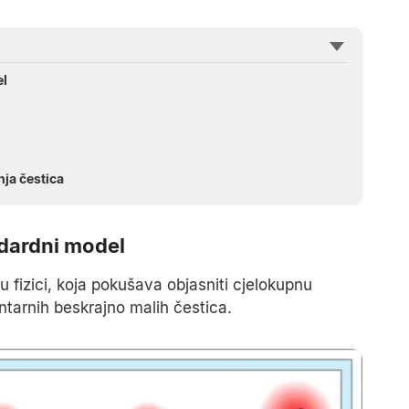
el
ja čestica
ndardni model
 fizici, koja pokušava objasniti cjelokupnu
ntarnih beskrajno malih čestica.