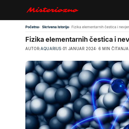
Preskoči na glavni sadržaj
Početna
Skrivena Istorija
Fizika elementarnih čestica i ne
AUTOR:
AQUARIUS
·
01 JANUAR 2024
· 6 MIN ČITANJA