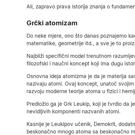
Ali, zapravo prava istorija znanja o fundame
Grčki atomizam
Do neke mjere, ono što danas poznajemo kao f
matematike, geometrije itd., a sve je to proiz
Najbliži specifični model trenutnom razumij
filozofski i naučni koncept koji ima dugu istorij
Osnovna ideja atomizma je da je materija sast
nazivaju atomi. Ovaj koncept, unatoč svojim 
razvoju moderne teorije atoma u fizici i hemij
Predložio ga je Grk Leukip, koji je tvrdio da
nevidljivih komponenti nazvanih atomi.
Kasnije je Leukipov učenik, Demokrit, dodatno
beskonačno mnogo atoma sa beskonačno mno