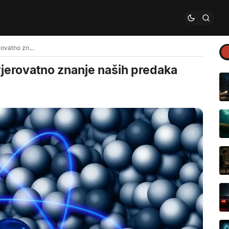
Fizika elementarnih čestica i nevjerovatno znanje naših predaka
vjerovatno znanje naših predaka