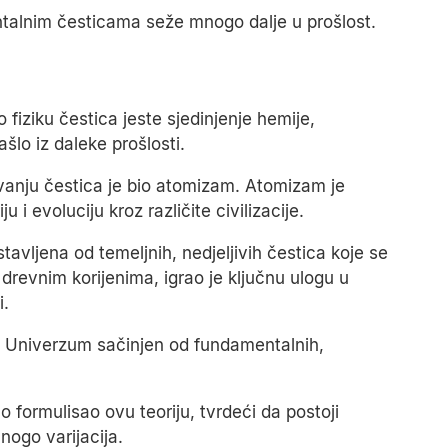
ntalnim česticama seže mnogo dalje u prošlost.
iziku čestica jeste sjedinjenje hemije,
ašlo iz daleke prošlosti.
evanju čestica je bio atomizam. Atomizam je
u i evoluciju kroz različite civilizacije.
avljena od temeljnih, nedjeljivih čestica koje se
drevnim korijenima, igrao je ključnu ulogu u
i.
 je Univerzum sačinjen od fundamentalnih,
 formulisao ovu teoriju, tvrdeći da postoji
go varijacija.