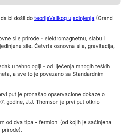
 da bi došli do
teorijeVelikog ujedinjenja
(Grand
snovne sile prirode - elektromagnetnu, slabu i
edinjene sile. Četvrta osnovna sila, gravitacija,
dak u tehnologiji - od liječenja mnogih teških
rneta, a sve to je povezano sa Standardnim
prvi put je pronašao opservacione dokaze o
. godine, J.J. Thomson je prvi put otkrio
od dva tipa - fermioni (od kojih je sačinjena
 prirode).