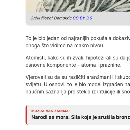
Grčki filozof Demokrit;
CC BY 3.0
To je bio jedan od najranijih pokušaja dokaz
onoga što vidimo na makro nivou.
Atomisti, kako su ih zvali, hipotezirali su da j
osnovne komponente - atoma i praznine.
Vjerovali su da su različiti aranžmani ili sku
svijetu. U osnovi, to je bio model izgrađen na 
naučnih saznanja proistekla iz intuicije ili sn
MOŽDA VAS ZANIMA:
Narodi sa mora: Sila koja je srušila bron