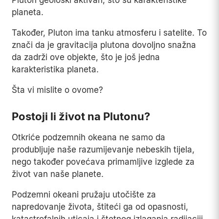
planeta.
Također, Pluton ima tanku atmosferu i satelite. To
znači da je gravitacija plutona dovoljno snažna
da zadrži ove objekte, što je još jedna
karakteristika planeta.
Šta vi mislite o ovome?
Postoji li život na Plutonu?
Otkriće podzemnih okeana ne samo da
produbljuje naše razumijevanje nebeskih tijela,
nego također povećava primamljive izglede za
život van naše planete.
Podzemni okeani pružaju utočište za
napredovanje života, štiteći ga od opasnosti,
katastrofalnih uticaja i štetnog izlaganja radijaciji.