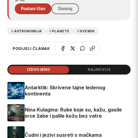
Postani član
Doniraj
ASTRONOMIJA
PLANETE
SVEMIR
PODIJELI ČLANAK
IZDVOJENO
NAJNOVIJE
Antarktik: Skrivene tajne ledenog
kontinenta
Nina Kulagina: Ruke koje su, kažu, gasile
srce žabe i palile kožu bez vatre
Čudni i jezivi susreti s mačkama