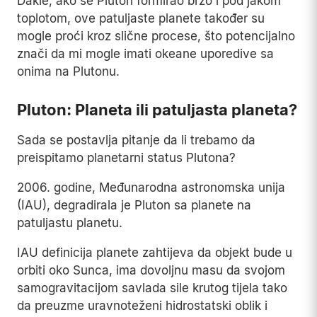
Dakle, ako se Pluton formirao brzo i pod jakom
toplotom, ove patuljaste planete također su
mogle proći kroz slične procese, što potencijalno
znači da mi mogle imati okeane uporedive sa
onima na Plutonu.
Pluton: Planeta ili patuljasta planeta?
Sada se postavlja pitanje da li trebamo da
preispitamo planetarni status Plutona?
2006. godine, Međunarodna astronomska unija
(IAU), degradirala je Pluton sa planete na
patuljastu planetu.
IAU definicija planete zahtijeva da objekt bude u
orbiti oko Sunca, ima dovoljnu masu da svojom
samogravitacijom savlada sile krutog tijela tako
da preuzme uravnoteženi hidrostatski oblik i