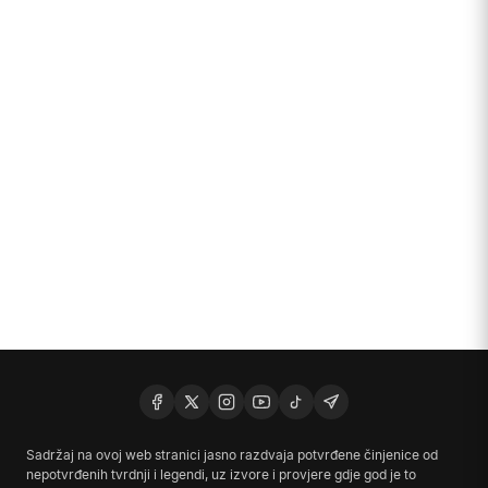
Sadržaj na ovoj web stranici jasno razdvaja potvrđene činjenice od
nepotvrđenih tvrdnji i legendi, uz izvore i provjere gdje god je to