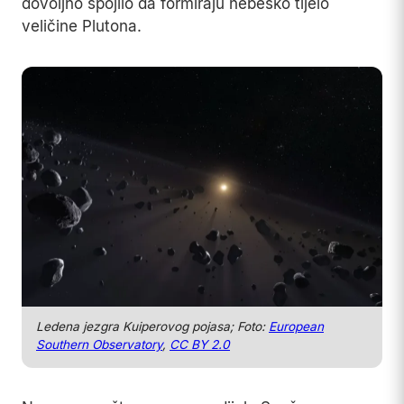
dovoljno spojilo da formiraju nebesko tijelo
veličine Plutona.
Ledena jezgra Kuiperovog pojasa; Foto:
European
Southern Observatory
,
CC BY 2.0