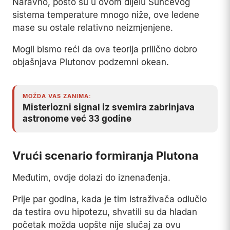
Naravno, pošto su u ovom dijelu Sunčevog
sistema temperature mnogo niže, ove ledene
mase su ostale relativno neizmjenjene.
Mogli bismo reći da ova teorija prilično dobro
objašnjava Plutonov podzemni okean.
MOŽDA VAS ZANIMA:
Misteriozni signal iz svemira zabrinjava
astronome već 33 godine
Vrući scenario formiranja Plutona
Međutim, ovdje dolazi do iznenađenja.
Prije par godina, kada je tim istraživača odlučio
da testira ovu hipotezu, shvatili su da hladan
početak možda uopšte nije slučaj za ovu