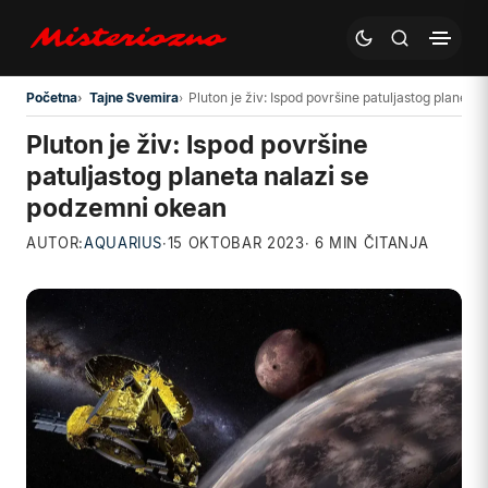
Preskoči na glavni sadržaj
Početna
Tajne Svemira
Pluton je živ: Ispod površine patuljastog planet
Pluton je živ: Ispod površine
patuljastog planeta nalazi se
podzemni okean
AUTOR:
AQUARIUS
·
15 OKTOBAR 2023
· 6 MIN ČITANJA