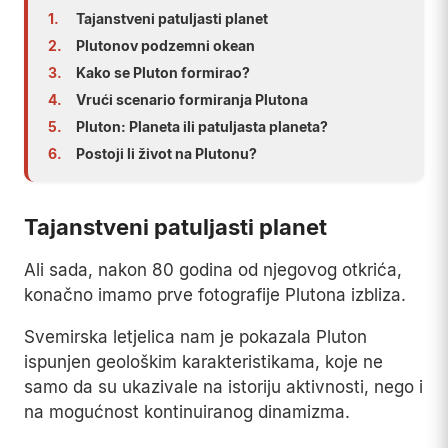
1.
Tajanstveni patuljasti planet
2.
Plutonov podzemni okean
3.
Kako se Pluton formirao?
4.
Vrući scenario formiranja Plutona
5.
Pluton: Planeta ili patuljasta planeta?
6.
Postoji li život na Plutonu?
Tajanstveni patuljasti planet
Ali sada, nakon 80 godina od njegovog otkrića,
konačno imamo prve fotografije Plutona izbliza.
Svemirska letjelica nam je pokazala Pluton
ispunjen geološkim karakteristikama, koje ne
samo da su ukazivale na istoriju aktivnosti, nego i
na mogućnost kontinuiranog dinamizma.