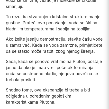
voda se smrzne, vibracije molekule se također
smanjuju.
To rezultira stvaranjem kristalne strukture manje
gustine. Prateći ovo ponašanje, voda se širi na
hladnijim temperaturama i sabija na toplijim.
Ako želite jasniju demostraciju, stavite čašu vode
u zamrzivač. Kada se voda zamrzne, primjetićete
da se staklo može razbiti zbog njenog širenja.
Sada, kada se ponovo vratimo na Pluton, postaje
jasno da ako je imao vreli početak formiranja i
onda se postepeno hladio, njegova površina se
trebala proširiti.
Shodno tome, ova ekspanzija bi trebala biti
očigledna u određenim geološkim
karakteristikama Plutona.