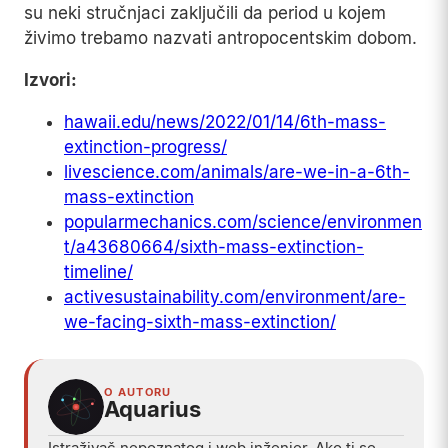
su neki stručnjaci zaključili da period u kojem
živimo trebamo nazvati antropocentskim dobom.
Izvori:
hawaii.edu/news/2022/01/14/6th-mass-
extinction-progress/
livescience.com/animals/are-we-in-a-6th-
mass-extinction
popularmechanics.com/science/environmen
t/a43680664/sixth-mass-extinction-
timeline/
activesustainability.com/environment/are-
we-facing-sixth-mass-extinction/
O AUTORU
Aquarius
Istraživač nepoznatog i web inženjer. Ako ti se