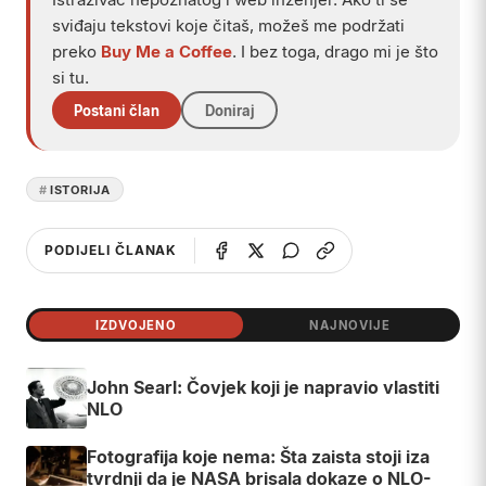
sviđaju tekstovi koje čitaš, možeš me podržati
preko
Buy Me a Coffee
. I bez toga, drago mi je što
si tu.
Postani član
Doniraj
ISTORIJA
PODIJELI ČLANAK
IZDVOJENO
NAJNOVIJE
John Searl: Čovjek koji je napravio vlastiti
NLO
Fotografija koje nema: Šta zaista stoji iza
tvrdnji da je NASA brisala dokaze o NLO-