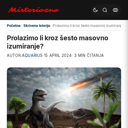
Preskoči na glavni sadržaj
Početna
Skrivena Istorija
Prolazimo li kroz šesto masovno izumiranje?
Prolazimo li kroz šesto masovno
izumiranje?
AUTOR:
AQUARIUS
·
15 APRIL 2024
· 3 MIN ČITANJA