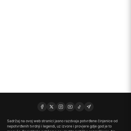
Sadržaj na ovoj web stranici jasno razdvaja potvrđene činjenice od
nepotvrđenih tvrdnji i legendi, uz izvore i provjere gdje god je to