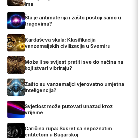
ima
Šta je antimaterija i zašto postoji samo u
tragovima?
Kardaševa skala: Klasifikacija
vanzemaljskih civilizacija u Svemiru
Može li se svijest pratiti sve do načina na
koji stvari vibriraju?
Zašto su vanzemaljci vjerovatno umjetna
inteligencija?
Svjetlost može putovati unazad kroz
vrijeme
Caričina rupa: Susret sa nepoznatim
entitetom u Bugarskoj