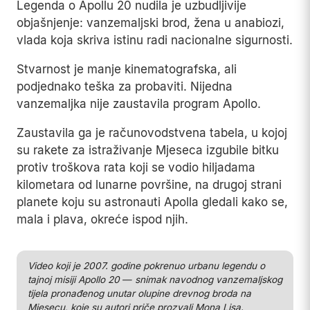
Javni interes za slijetanja na Mjesec, ogroman u
julu 1969. godine tokom leta Apolla 11, opadao je
gotovo mjerljivom brzinom sa svakom sljedećom
misijom.
Rezultat je poznat. Umjesto deset planiranih
slijetanja, ostvareno ih je šest. Umjesto nastavka
istraživanja Mjeseca kroz sedamdesete godine,
potencijalne baze i daljnje misije prema Marsu