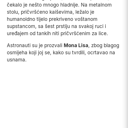
stranu Mjeseca.
Unutar broda posada je, prema priči, pronašla
osušeno bilje visine deset metara i posude pune
guste, zlatne tekućine nazvane Zlatne suze.
Nedaleko od tog mjesta, u modulu Apolla 19,
čekalo je nešto mnogo hladnije. Na metalnom
stolu, pričvršćeno kaiševima, ležalo je
humanoidno tijelo prekriveno voštanom
supstancom, sa šest prstiju na svakoj ruci i
uređajem od tankih niti pričvršćenim za lice.
Astronauti su je prozvali
Mona Lisa
, zbog blagog
osmijeha koji joj se, kako su tvrdili, ocrtavao na
usnama.