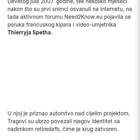
Priča je imala samo jedan problem: nikad se nije
dogodila.
MOŽDA VAS ZANIMA:
Čudni bljeskovi na Mjesecu zbunjuju
naučnike vijekovima
Devetog jula 2007. godine, tek nekoliko mjeseci
nakon što su prvi snimci osvanuli na internetu, na
tada aktivnom forumu Need2Know.eu pojavila se
poruka francuskog kipara i video-umjetnika
Thierryja Spetha
.