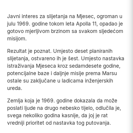
Prema procjenama istoričara, direktni troškovi
tog rata iznosili su oko 168 milijardi dolara u
tadašnjoj vrijednosti – što danas, prilagođeno
inflaciji, premašuje hiljadu milijardi dolara.
Istraživanje svemira i rat u jugoistočnoj Aziji borili
su se za iste, ograničene porezne dolare, i svemir
je izgubio.
Naučni magazin Scientific American
bilježi i
dodatni sloj te odluke: otkazivanje nije bilo
isključivo pitanje novca, nego i sve
rasprostranjenijeg osjećaja unutar same agencije
da dalja ulaganja u ponavljanje već postignutog
uspjeha više ne donose dovoljno naučne
vrijednosti u odnosu na cijenu.