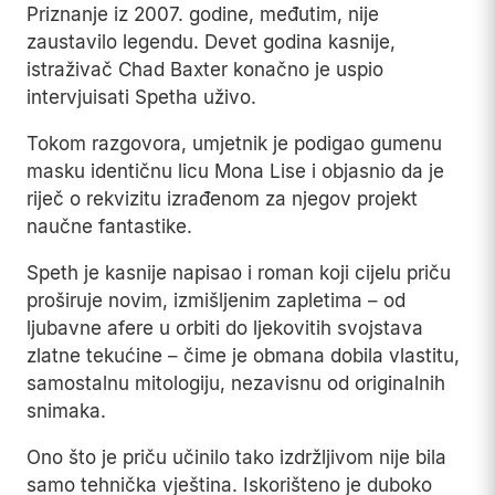
katalogizirane pod oznakom AS15-P-9630.
NASA nikada nije tvrdila da fotografija prikazuje
bilo šta osim prirodnog terena.
Priznanje iz 2007. godine, međutim, nije
zaustavilo legendu. Devet godina kasnije,