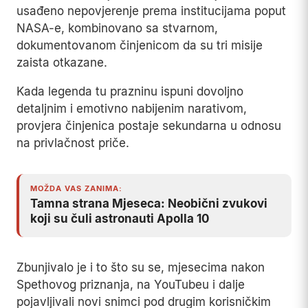
istraživač Chad Baxter konačno je uspio
intervjuisati Spetha uživo.
Tokom razgovora, umjetnik je podigao gumenu
masku identičnu licu Mona Lise i objasnio da je
riječ o rekvizitu izrađenom za njegov projekt
naučne fantastike.
Speth je kasnije napisao i roman koji cijelu priču
proširuje novim, izmišljenim zapletima – od
ljubavne afere u orbiti do ljekovitih svojstava
zlatne tekućine – čime je obmana dobila vlastitu,
samostalnu mitologiju, nezavisnu od originalnih
snimaka.
Ono što je priču učinilo tako izdržljivom nije bila
samo tehnička vještina. Iskorišteno je duboko
usađeno nepovjerenje prema institucijama poput
NASA-e, kombinovano sa stvarnom,