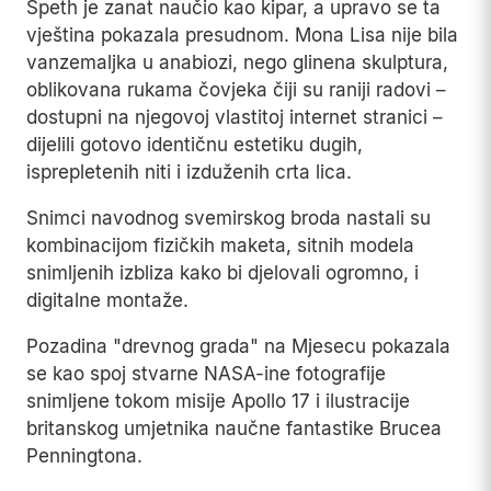
U njoj je priznao autorstvo nad cijelim projektom.
Tragovi su ubrzo povezali njegov identitet sa
nadimkom retiredafb, čime je krug zatvoren.
Speth je zanat naučio kao kipar, a upravo se ta
vještina pokazala presudnom. Mona Lisa nije bila
vanzemaljka u anabiozi, nego glinena skulptura,
oblikovana rukama čovjeka čiji su raniji radovi –
dostupni na njegovoj vlastitoj internet stranici –