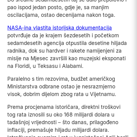
1971. godinu koje je nametnuo Kongres.
Paine je tada objasnio predsjedniku Nixonu da je
presudan razlog za otkazivanje bila ozbiljno
stegnuta budžetska situacija agencije
.
Brojke govore jasnije od bilo koje teorije zavjere.