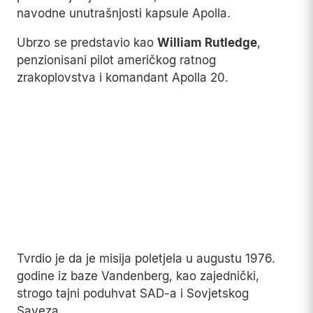
grudni koš poput betonske ploče.
Korisnik YouTubea pod imenom
retiredafb
tada je
počeo objavljivati kratke, zrnate snimke iz
navodne unutrašnjosti kapsule Apolla.
Ubrzo se predstavio kao
William Rutledge
,
penzionisani pilot američkog ratnog
zrakoplovstva i komandant Apolla 20.