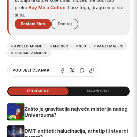
kilometara od lunarne površine, na drugoj strani
planete koju su astronauti Apolla gledali kako se,
mala i plava, okreće ispod njih.
Play
Video koji je 2007. godine pokrenuo urbanu legendu o
tajnoj misiji Apollo 20 — snimak navodnog vanzemaljskog
tijela pronađenog unutar olupine drevnog broda na
Mjesecu, koje su autori priče prozvali Mona Lisa.
IZVORI