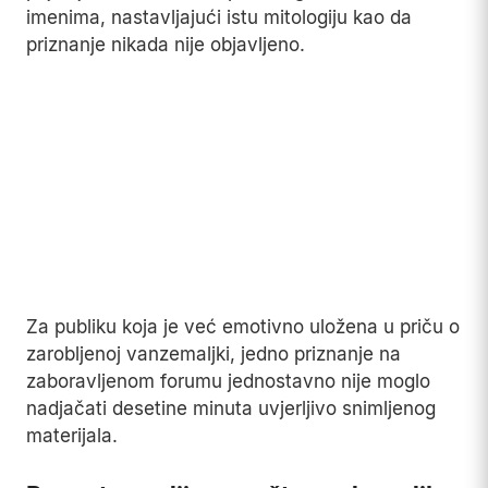
dokumentovanom činjenicom da su tri misije
zaista otkazane.
Kada legenda tu prazninu ispuni dovoljno
detaljnim i emotivno nabijenim narativom,
provjera činjenica postaje sekundarna u odnosu
na privlačnost priče.
MOŽDA VAS ZANIMA:
Tamna strana Mjeseca: Neobični zvukovi
koji su čuli astronauti Apolla 10
Zbunjivalo je i to što su se, mjesecima nakon
Spethovog priznanja, na YouTubeu i dalje
pojavljivali novi snimci pod drugim korisničkim
imenima, nastavljajući istu mitologiju kao da
priznanje nikada nije objavljeno.