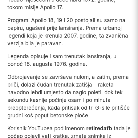
Priča koja je zapalila internet
Zvanična istorija kaže da je posljednji čovjek
hodao Mjesecom u decembru 1972. godine,
tokom misije Apollo 17.
Programi Apollo 18, 19 i 20 postojali su samo na
papiru, ugašeni prije lansiranja. Prema urbanoj
legendi koja je krenula 2007. godine, ta zvanična
verzija bila je paravan.
Legenda opisuje i sam trenutak lansiranja, u
ponoć 16. augusta 1976. godine.
Odbrojavanje se završava nulom, a zatim, prema
priči, dolazi čudan trenutak zatišja – raketa
navodno lebdi umjesto da naglo poleti, dok tek
sekundu kasnije počinje osam i po minuta
preopterećenja, kada pritisak od tri G-sile pritišće