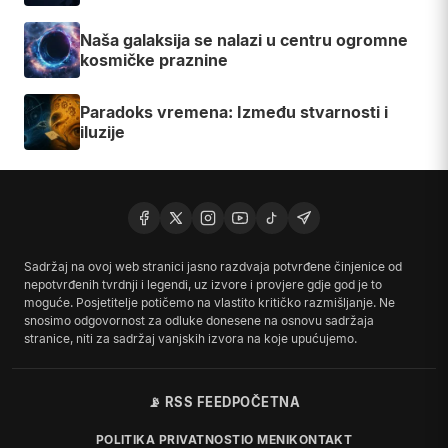
PODIJELI ČLANAK
IZDVOJENO
NAJNOVIJE
Zašto je gravitacija najveća misterija našeg
Univerzuma?
DMT entiteti: halucinacija, arhetip ili stvarni
susret?
Jeste li vi "ljudi sa površine"?
Pleme Dogoni i zvijezda Sirius