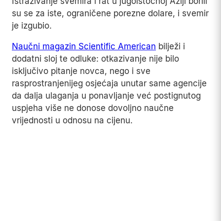
Budžet NASA-e dosegao je vrhunac 1966.
godine, kada je iznosio 4,41 posto ukupnog
federalnog budžeta Sjedinjenih Američkih Država.
Do sredine sedamdesetih taj se udio prepolovio i
pao ispod jedan posto, gdje je, sa manjim
oscilacijama, ostao decenijama nakon toga.
NASA-ina vlastita istorijska dokumentacija
potvrđuje da je krajem šezdesetih i početkom
sedamdesetih agencija otpustila desetine hiljada
radnika, dok su hardver i rakete namijenjeni za
misije na Mjesec završili kao muzejski eksponati
na Floridi, u Teksasu i Alabami.
Paralelno s tim rezovima, budžet američkog
Ministarstva odbrane ostao je nesrazmjerno
visok, dobrim dijelom zbog rata u Vijetnamu.