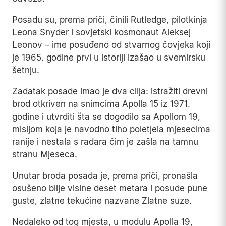
Tvrdio je da je misija poletjela u augustu 1976.
godine iz baze Vandenberg, kao zajednički,
strogo tajni poduhvat SAD-a i Sovjetskog
Saveza.
Posadu su, prema priči, činili Rutledge, pilotkinja
Leona Snyder i sovjetski kosmonaut Aleksej
Leonov – ime posuđeno od stvarnog čovjeka koji
je 1965. godine prvi u istoriji izašao u svemirsku
šetnju.
Zadatak posade imao je dva cilja: istražiti drevni
brod otkriven na snimcima Apolla 15 iz 1971.
godine i utvrditi šta se dogodilo sa Apollom 19,
misijom koja je navodno tiho poletjela mjesecima
ranije i nestala s radara čim je zašla na tamnu