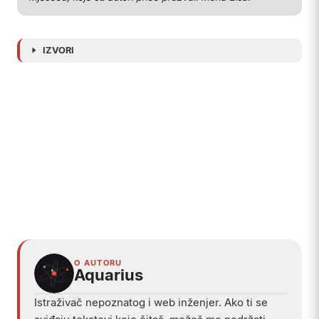
ostale su zaključane u ladicama inženjerskih
ureda.
Zemlja koja je 1969. godine dokazala da može
poslati ljude na drugo nebesko tijelo, odlučila je,
svega nekoliko godina kasnije, da joj je rat
vredniji prioritet od nastavka tog putovanja.
Legenda o Apollu 20 nudila je uzbudljivije
objašnjenje: vanzemaljski brod, žena u anabiozi,
vlada koja skriva istinu radi nacionalne sigurnosti.
Stvarnost je manje kinematografska, ali
podjednako teška za probaviti. Nijedna
vanzemaljka nije zaustavila program Apollo.
Zaustavila ga je računovodstvena tabela, u kojoj
su rakete za istraživanje Mjeseca izgubile bitku
protiv troškova rata koji se vodio hiljadama