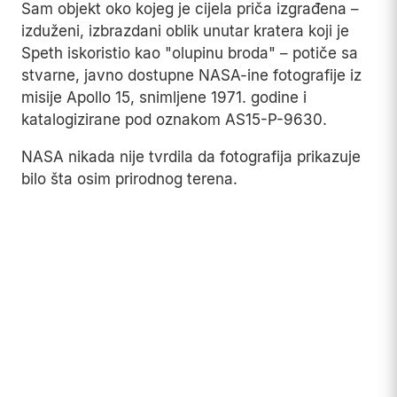
dijelili gotovo identičnu estetiku dugih,
isprepletenih niti i izduženih crta lica.
Snimci navodnog svemirskog broda nastali su
kombinacijom fizičkih maketa, sitnih modela
snimljenih izbliza kako bi djelovali ogromno, i
digitalne montaže.
Pozadina "drevnog grada" na Mjesecu pokazala
se kao spoj stvarne NASA-ine fotografije
snimljene tokom misije Apollo 17 i ilustracije
britanskog umjetnika naučne fantastike Brucea
Penningtona.
Sam objekt oko kojeg je cijela priča izgrađena –
izduženi, izbrazdani oblik unutar kratera koji je
Speth iskoristio kao "olupinu broda" – potiče sa
stvarne, javno dostupne NASA-ine fotografije iz
misije Apollo 15, snimljene 1971. godine i