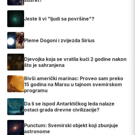
O AUTORU
Aquarius
Istraživač nepoznatog i web inženjer. Ako ti se
sviđaju tekstovi koje čitaš, možeš me podržati
preko
Buy Me a Coffee
. I bez toga, drago mi je što
si tu.
Postani član
Doniraj
APOLLO MISIJE
MJESEC
NLO
VANZEMALJCI
TEORIJE ZAVJERE