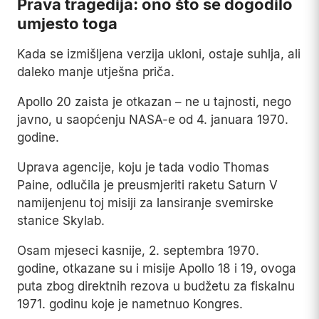
Za publiku koja je već emotivno uložena u priču o
zarobljenoj vanzemaljki, jedno priznanje na
zaboravljenom forumu jednostavno nije moglo
nadjačati desetine minuta uvjerljivo snimljenog
materijala.