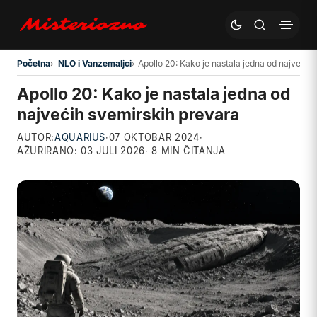
Preskoči na glavni sadržaj
Početna
NLO i Vanzemaljci
Apollo 20: Kako je nastala jedna od najvećih
Apollo 20: Kako je nastala jedna od
najvećih svemirskih prevara
AUTOR:
AQUARIUS
·
07 OKTOBAR 2024
·
AŽURIRANO:
03 JULI 2026
· 8 MIN ČITANJA