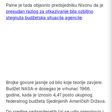
Prava tragedija: ono što se dogodilo
umjesto toga
Kada se izmišljena verzija ukloni, ostaje suhlja, ali
daleko manje utješna priča.
Apollo 20 zaista je otkazan – ne u tajnosti, nego
javno, u saopćenju NASA-e od 4. januara 1970.
godine.
Uprava agencije, koju je tada vodio Thomas
Paine, odlučila je preusmjeriti raketu Saturn V
namijenjenu toj misiji za lansiranje svemirske
stanice Skylab.
Osam mjeseci kasnije, 2. septembra 1970.
godine, otkazane su i misije Apollo 18 i 19, ovoga
puta zbog direktnih rezova u budžetu za fiskalnu