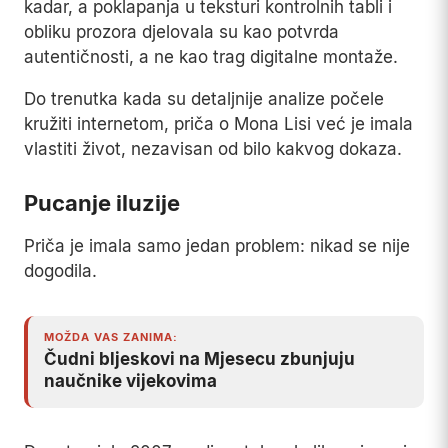
simbolike, izgledala je uvjerljivo autentično.
Krvava rukavica pronađena u prašini pored
napuštenog modula Apolla 19 djelovala je kao
dokaz tragedije koju je NASA decenijama
prikrivala.
Prve reakcije skeptika bile su brze, ali nedovoljne
da zaustave širenje priče. Snimci su upoređivani
sa stvarnim fotografijama misija Apollo, kadar po
kadar, a poklapanja u teksturi kontrolnih tabli i
obliku prozora djelovala su kao potvrda
autentičnosti, a ne kao trag digitalne montaže.
Do trenutka kada su detaljnije analize počele
kružiti internetom, priča o Mona Lisi već je imala
vlastiti život, nezavisan od bilo kakvog dokaza.
Pucanje iluzije