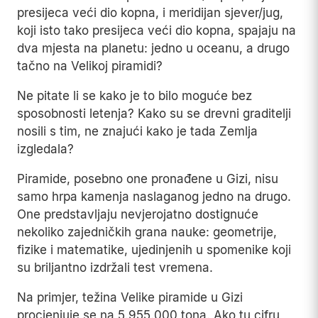
presijeca veći dio kopna, i meridijan sjever/jug,
koji isto tako presijeca veći dio kopna, spajaju na
dva mjesta na planetu: jedno u oceanu, a drugo
tačno na Velikoj piramidi?
Ne pitate li se kako je to bilo moguće bez
sposobnosti letenja? Kako su se drevni graditelji
nosili s tim, ne znajući kako je tada Zemlja
izgledala?
Piramide, posebno one pronađene u Gizi, nisu
samo hrpa kamenja naslaganog jedno na drugo.
One predstavljaju nevjerojatno dostignuće
nekoliko zajedničkih grana nauke: geometrije,
fizike i matematike, ujedinjenih u spomenike koji
su briljantno izdržali test vremena.
Na primjer, težina Velike piramide u Gizi
procjenjuje se na 5.955.000 tona. Ako tu cifru