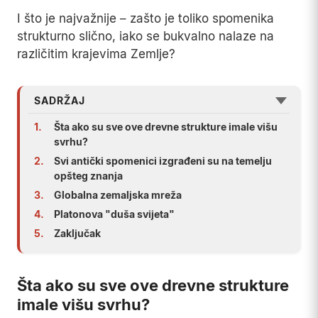
I što je najvažnije – zašto je toliko spomenika
strukturno slično, iako se bukvalno nalaze na
različitim krajevima Zemlje?
SADRŽAJ
1.
Šta ako su sve ove drevne strukture imale višu
svrhu?
2.
Svi antički spomenici izgrađeni su na temelju
opšteg znanja
3.
Globalna zemaljska mreža
4.
Platonova "duša svijeta"
5.
Zaključak
Šta ako su sve ove drevne strukture
imale višu svrhu?