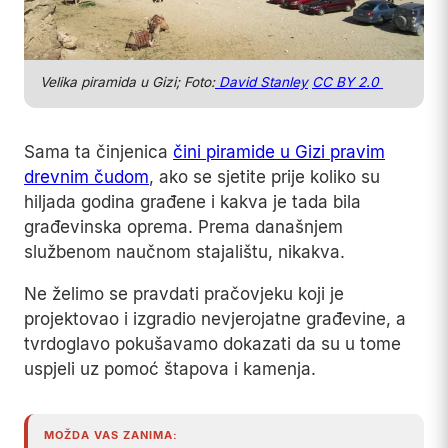
Velika piramida u Gizi; Foto:
David Stanley
CC BY 2.0
Sama ta činjenica
čini piramide u Gizi pravim
drevnim čudom
, ako se sjetite prije koliko su
hiljada godina građene i kakva je tada bila
građevinska oprema. Prema današnjem
službenom naučnom stajalištu, nikakva.
Ne želimo se pravdati pračovjeku koji je
projektovao i izgradio nevjerojatne građevine, a
tvrdoglavo pokušavamo dokazati da su u tome
uspjeli uz pomoć štapova i kamenja.
MOŽDA VAS ZANIMA: