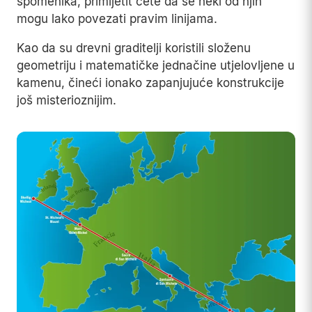
spomenika, primijetit ćete da se neki od njih
mogu lako povezati pravim linijama.
Kao da su drevni graditelji koristili složenu
geometriju i matematičke jednačine utjelovljene u
kamenu, čineći ionako zapanjujuće konstrukcije
još misterioznijim.