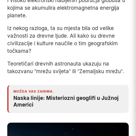
i visoko elektronski nabijenih područja globusa u
kojima se akumulira elektromagnetna energija
planete.
Iz nekog razloga, ta su mjesta bila od velike
važnosti za drevne ljude. Ali kako su drevne
civilizacije i kulture naučile o tim geografskim
točkama?
Teoretičari drevnih astronauta ukazuju na
takozvanu “mrežu svijeta” ili “Zemaljsku mrežu”.
MOŽDA VAS ZANIMA:
Naska linije: Misteriozni geoglifi u Južnoj
Americi