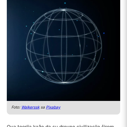
Foto:
Walkerssk
sa
Pixabay
Ova teorija kaže da su drevne civilizacije širom