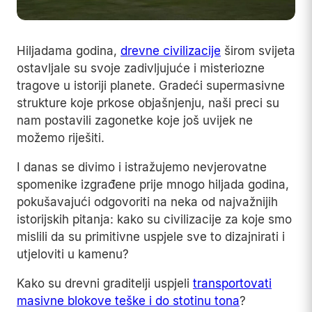
Hiljadama godina,
drevne civilizacije
širom svijeta
ostavljale su svoje zadivljujuće i misteriozne
tragove u istoriji planete. Gradeći supermasivne
strukture koje prkose objašnjenju, naši preci su
nam postavili zagonetke koje još uvijek ne
možemo riješiti.
I danas se divimo i istražujemo nevjerovatne
spomenike izgrađene prije mnogo hiljada godina,
pokušavajući odgovoriti na neka od najvažnijih
istorijskih pitanja: kako su civilizacije za koje smo
mislili da su primitivne uspjele sve to dizajnirati i
utjeloviti u kamenu?
Kako su drevni graditelji uspjeli
transportovati
masivne blokove teške i do stotinu tona
?