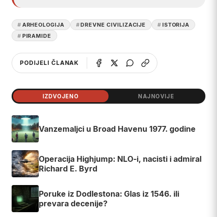
ARHEOLOGIJA
DREVNE CIVILIZACIJE
ISTORIJA
PIRAMIDE
PODIJELI ČLANAK
IZDVOJENO
NAJNOVIJE
Vanzemaljci u Broad Havenu 1977. godine
Operacija Highjump: NLO-i, nacisti i admiral
Richard E. Byrd
Poruke iz Dodlestona: Glas iz 1546. ili
prevara decenije?