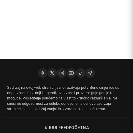
Sadržaj na ovoj web stranici jasno razdvaja potvrđene činjenice od
nepotvrđenih tvrdnji i legendi, uz izvore i provjere gdje god je to
moguće. Posjetitelje potičemo na vlastito kritičko razmišljanje. Ne
snosimo odgovornost za odluke donesene na osnovu sadržaja
stranice, niti za sadržaj vanjskih izvora na koje upućujemo.
📡 RSS FEED
POČETNA