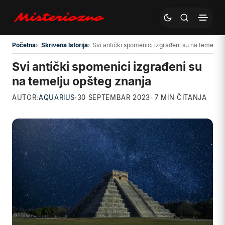
Preskoči na glavni sadržaj
Početna
Skrivena Istorija
Svi antički spomenici izgrađeni su na temelju 
Svi antički spomenici izgrađeni su
na temelju opšteg znanja
AUTOR:
AQUARIUS
·
30 SEPTEMBAR 2023
· 7 MIN ČITANJA