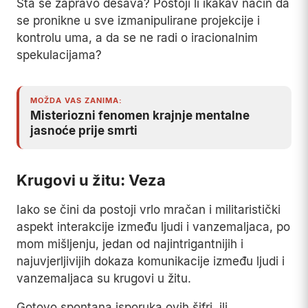
Šta se zapravo dešava? Postoji li ikakav način da
se pronikne u sve izmanipulirane projekcije i
kontrolu uma, a da se ne radi o iracionalnim
spekulacijama?
MOŽDA VAS ZANIMA:
Misteriozni fenomen krajnje mentalne
jasnoće prije smrti
Krugovi u žitu: Veza
Iako se čini da postoji vrlo mračan i militaristički
aspekt interakcije između ljudi i vanzemaljaca, po
mom mišljenju, jedan od najintrigantnijih i
najuvjerljivijih dokaza komunikacije između ljudi i
vanzemaljaca su krugovi u žitu.
Gotovo spontana isporuka ovih šifri, ili