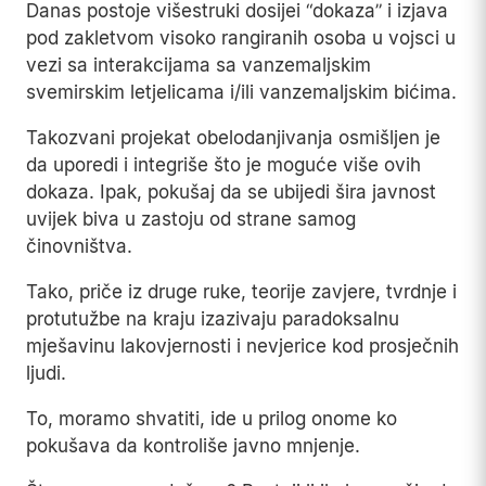
Danas postoje višestruki dosijei “dokaza” i izjava
pod zakletvom visoko rangiranih osoba u vojsci u
vezi sa interakcijama sa vanzemaljskim
svemirskim letjelicama i/ili vanzemaljskim bićima.
Takozvani projekat obelodanjivanja osmišljen je
da uporedi i integriše što je moguće više ovih
dokaza. Ipak, pokušaj da se ubijedi šira javnost
uvijek biva u zastoju od strane samog
činovništva.
Tako, priče iz druge ruke, teorije zavjere, tvrdnje i
protutužbe na kraju izazivaju paradoksalnu
mješavinu lakovjernosti i nevjerice kod prosječnih
ljudi.
To, moramo shvatiti, ide u prilog onome ko
pokušava da kontroliše javno mnjenje.