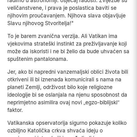
radimo u astronomiji: osjećaj radosti. Zvijezde su
veličanstvene, i prava je poslastica baviti se
njihovim proučavanjem. Njihova slava objavljuje
Slavu njihovog Stvoritelja!"
To je barem zvanična verzija. Ali Vatikan ima
vjekovima strateški instinkt za preživljavanje koji
može da iskoristi i ne bi želio da bude uhvaćen sa
spuštenim pantalonama.
Jer, ako bi napredni vanzemaljski oblici života bili
otkriveni ili bi iznenada komunicirali s nama na
planeti Zemlji, održivost bilo koje religiozne
ideologije bi se oslanjala na njenu sposobnost da
neprimjetno asimilira ovaj novi „egzo-biblijski“
faktor.
Vatikanska opservatorija sigurno pokazuje koliko
ozbiljno Katolička crkva shvaća ideju o