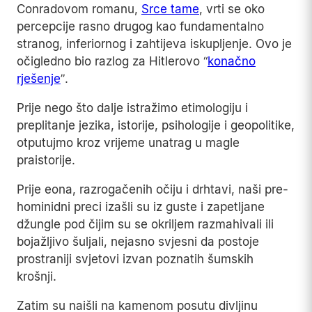
Conradovom romanu,
Srce tame
, vrti se oko
percepcije rasno drugog kao fundamentalno
stranog, inferiornog i zahtijeva iskupljenje. Ovo je
očigledno bio razlog za Hitlerovo “
konačno
rješenje
”.
Prije nego što dalje istražimo etimologiju i
preplitanje jezika, istorije, psihologije i geopolitike,
otputujmo kroz vrijeme unatrag u magle
praistorije.
Prije eona, razrogačenih očiju i drhtavi, naši pre-
hominidni preci izašli su iz guste i zapetljane
džungle pod čijim su se okriljem razmahivali ili
bojažljivo šuljali, nejasno svjesni da postoje
prostraniji svjetovi izvan poznatih šumskih
krošnji.
Zatim su naišli na kamenom posutu divljinu