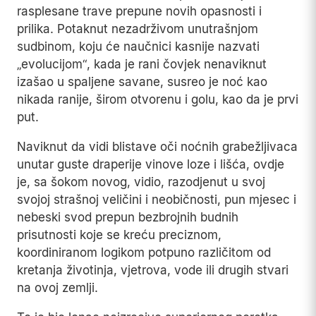
rasplesane trave prepune novih opasnosti i
prilika. Potaknut nezadrživom unutrašnjom
sudbinom, koju će naučnici kasnije nazvati
„evolucijom“, kada je rani čovjek nenaviknut
izašao u spaljene savane, susreo je noć kao
nikada ranije, širom otvorenu i golu, kao da je prvi
put.
Naviknut da vidi blistave oči noćnih grabežljivaca
unutar guste draperije vinove loze i lišća, ovdje
je, sa šokom novog, vidio, razodjenut u svoj
svojoj strašnoj veličini i neobičnosti, pun mjesec i
nebeski svod prepun bezbrojnih budnih
prisutnosti koje se kreću preciznom,
koordiniranom logikom potpuno različitom od
kretanja životinja, vjetrova, vode ili drugih stvari
na ovoj zemlji.