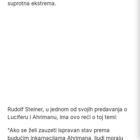
suprotna ekstrema.
Rudolf Steiner, u jednom od svojih predavanja o
Luciferu i Ahrimanu, ima ovo reći o toj temi:
"Ako se želi zauzeti ispravan stav prema
budućim inkarnacijama Ahrimana, ljudi moraju
postati mnogo objektivniji što se tiče vlastitih
impulsa, i mnogo, mnogo subjektivniji što se tiče
vanjskog svijeta - ne uvodeći slike u maštu, već
donoseći interes, budnu pažnju i predanost
stvarima iz svakodnevnog života."
Otkako smo se prvi put upustili, mnogo milijuna
godina unatrag kroz taj zeleni zastor na rubu
šume, mi ljudi spoticali smo se i povremeno se
razmještali kroz ispite, izazove, osvajanja, otkrića
i korupciju, neprestano tražeći svoju vlastitu
sudbinu.