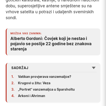
gotičkih katedrala; kasnije, u narednom naučnom
dobu, superosjetljive antene smještene su na
vrhove satelita u potrazi i udaljenih svemirskih
sondi.
MOŽDA VAS ZANIMA:
Alberto Gordoni: Čovjek koji je nestao i
pojavio se poslije 22 godine bez znakova
starenja
SADRŽAJ
1.
Vatikan provjerava vanzemaljce?
2.
Krugovi u žitu: Veza
3.
„Portret“ vanzemaljca u Sparsholtu
4.
Arkoni i Ahriman