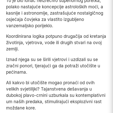
To je bio lonac neizrecivo superiornog poretka,
polako nastajuće koncepcije astroloških moći, a
kasnije i astronomije, zastrašujuće nostalgičnog
osjećaja čovjeka za vlastito izgubljeno
vanzemaljsko porijeklo.
Koordinirana logika potpuno drugačija od kretanja
životinja, vjetrova, vode ili drugih stvari na ovoj
zemlji.
Iznad njega su se širili vjetrovi i uzdizali su se
zračni ponori, tjerajući ga da potraži utočište u
pećinama.
Ali kakvo bi utočište mogao pronaći od ovih
velikih svjetilljki? Tajanstvena dešavanja u
dubokoj plavo-crnini uzburkala su kontemplativni
um naših predaka, stimulirajući eksplozivni rast
moždane kore.