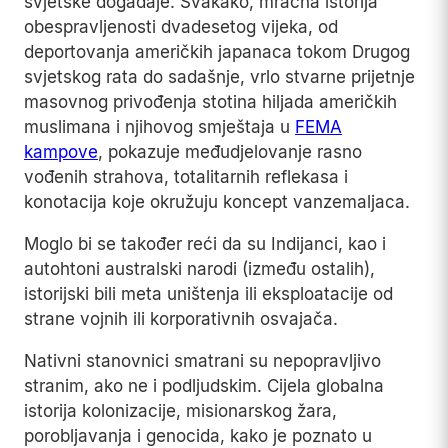
svjetske događaje. Svakako, mračna istorija
obespravljenosti dvadesetog vijeka, od
deportovanja američkih japanaca tokom Drugog
svjetskog rata do sadašnje, vrlo stvarne prijetnje
masovnog privođenja stotina hiljada američkih
muslimana i njihovog smještaja u
FEMA
kampove
, pokazuje međudjelovanje rasno
vođenih strahova, totalitarnih reflekasa i
konotacija koje okružuju koncept vanzemaljaca.
Moglo bi se također reći da su Indijanci, kao i
autohtoni australski narodi (između ostalih),
istorijski bili meta uništenja ili eksploatacije od
strane vojnih ili korporativnih osvajača.
Nativni stanovnici smatrani su nepopravljivo
stranim, ako ne i podljudskim. Cijela globalna
istorija kolonizacije, misionarskog žara,
porobljavanja i genocida, kako je poznato u