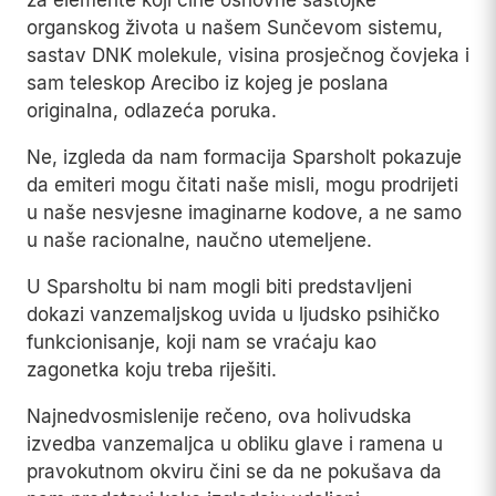
za elemente koji čine osnovne sastojke
organskog života u našem Sunčevom sistemu,
sastav DNK molekule, visina prosječnog čovjeka i
sam teleskop Arecibo iz kojeg je poslana
originalna, odlazeća poruka.
Ne, izgleda da nam formacija Sparsholt pokazuje
da emiteri mogu čitati naše misli, mogu prodrijeti
u naše nesvjesne imaginarne kodove, a ne samo
u naše racionalne, naučno utemeljene.
U Sparsholtu bi nam mogli biti predstavljeni
dokazi vanzemaljskog uvida u ljudsko psihičko
funkcionisanje, koji nam se vraćaju kao
zagonetka koju treba riješiti.
Najnedvosmislenije rečeno, ova holivudska
izvedba vanzemaljca u obliku glave i ramena u
pravokutnom okviru čini se da ne pokušava da