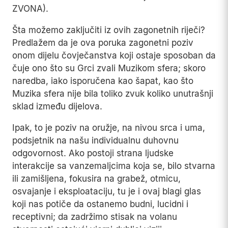
ZVONA).
Šta možemo zaključiti iz ovih zagonetnih riječi?
Predlažem da je ova poruka zagonetni poziv
onom dijelu čovječanstva koji ostaje sposoban da
čuje ono što su Grci zvali Muzikom sfera; skoro
naredba, iako isporučena kao šapat, kao što
Muzika sfera nije bila toliko zvuk koliko unutrašnji
sklad između dijelova.
Ipak, to je poziv na oružje, na nivou srca i uma,
podsjetnik na našu individualnu duhovnu
odgovornost. Ako postoji strana ljudske
interakcije sa vanzemaljcima koja se, bilo stvarna
ili zamišljena, fokusira na grabež, otmicu,
osvajanje i eksploataciju, tu je i ovaj blagi glas
koji nas potiče da ostanemo budni, lucidni i
receptivni; da zadržimo stisak na volanu