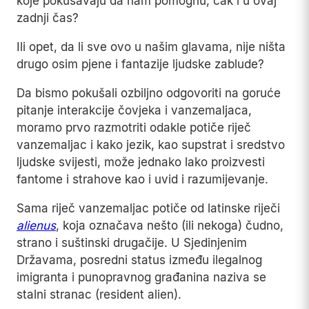
koje pokušavaju da nam pomognu, čak i u ovaj
zadnji čas?
Ili opet, da li sve ovo u našim glavama, nije ništa
drugo osim pjene i fantazije ljudske zablude?
Da bismo pokušali ozbiljno odgovoriti na goruće
pitanje interakcije čovjeka i vanzemaljaca,
moramo prvo razmotriti odakle potiče riječ
vanzemaljac i kako jezik, kao supstrat i sredstvo
ljudske svijesti, može jednako lako proizvesti
fantome i strahove kao i uvid i razumijevanje.
Sama riječ vanzemaljac potiče od latinske riječi
alienus
, koja označava nešto (ili nekoga) čudno,
strano i suštinski drugačije. U Sjedinjenim
Državama, posredni status između ilegalnog
imigranta i punopravnog građanina naziva se
stalni stranac (resident alien).