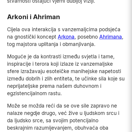
stvarnosti ostajući vjerni dubljoj viziji.
Arkoni i Ahriman
Cijela ova interakcija s vanzemaljcima podsjeća
na gnostički koncept
Arkona
, posebno
Ahrimana
,
tog majstora uplitanja i obmanjivanja.
Moguće je da kontrasti između svjetla i tame,
inspiracije i terora koji izlaze iz vanzemaljske
sfere izražavaju esoteičke manihejske napetosti
između dobrih i zlih entiteta, te učinke sila koje su
neprijateljske prema našem duhovnom i
egzistencijalnom rastu.
Može se možda reći da se ove sile zapravo ne
nalaze negdje drugo, već žive u ljudskom srcu i
da ljudsko srce, sa svojim potencijalno
beskrajnim razumijevanjem, obuhvaća oba