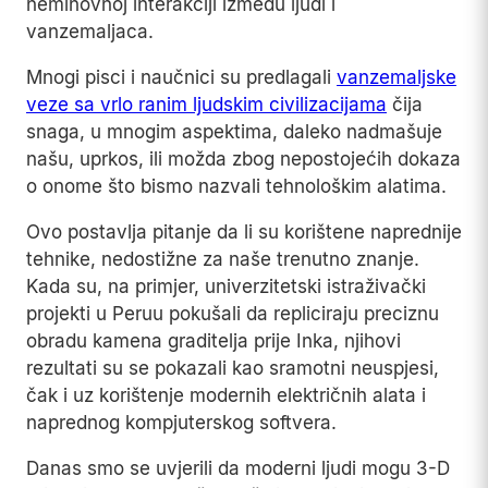
neminovnoj interakciji između ljudi i
vanzemaljaca.
Mnogi pisci i naučnici su predlagali
vanzemaljske
veze sa vrlo ranim ljudskim civilizacijama
čija
snaga, u mnogim aspektima, daleko nadmašuje
našu, uprkos, ili možda zbog nepostojećih dokaza
o onome što bismo nazvali tehnološkim alatima.
Ovo postavlja pitanje da li su korištene naprednije
tehnike, nedostižne za naše trenutno znanje.
Kada su, na primjer, univerzitetski istraživački
projekti u Peruu pokušali da repliciraju preciznu
obradu kamena graditelja prije Inka, njihovi
rezultati su se pokazali kao sramotni neuspjesi,
čak i uz korištenje modernih električnih alata i
naprednog kompjuterskog softvera.
Danas smo se uvjerili da moderni ljudi mogu 3-D