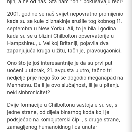
njih, a ne od nas. Šta nam "oni" pokušavaju reći?
2001. godine se naš svijet nepovratno promijenio
kada su se kule bliznakinje srušile tog kobnog 11.
septembra u New Yorku. Ali, to je bila i godina
kada su se u blizini Chilbolton opservatorije u
Hampshireu, u Velikoj Britaniji, pojavila dva
zapanjujuća kruga u žitu, tačnije, pravougaonici.
Ono što je još interesantnije je da su prvi put
uočeni u utorak, 21. avgusta ujutro, tačno tri
nedjelje prije nego što se dogodio meganapad na
Menhetnu. Da li je ovo slučajnost, ili je u pitanju
neki sinhronicitet?
Dvije formacije u Chilboltonu sastojale su se, s
jedne strane, od dijela binarnog koda koji je
podsjećao na kompjuterski čip i, s druge strane,
zamagljenog humanoidnog lica unutar