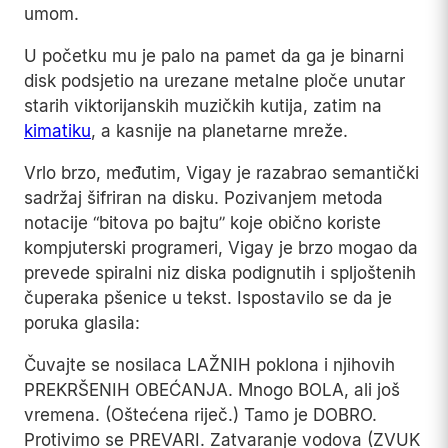
umom.
U početku mu je palo na pamet da ga je binarni
disk podsjetio na urezane metalne ploče unutar
starih viktorijanskih muzičkih kutija, zatim na
kimatiku
, a kasnije na planetarne mreže.
Vrlo brzo, međutim, Vigay je razabrao semantički
sadržaj šifriran na disku. Pozivanjem metoda
notacije “bitova po bajtu” koje obično koriste
kompjuterski programeri, Vigay je brzo mogao da
prevede spiralni niz diska podignutih i spljoštenih
čuperaka pšenice u tekst. Ispostavilo se da je
poruka glasila:
Čuvajte se nosilaca LAŽNIH poklona i njihovih
PREKRŠENIH OBEĆANJA. Mnogo BOLA, ali još
vremena. (Oštećena riječ.) Tamo je DOBRO.
Protivimo se PREVARI. Zatvaranje vodova (ZVUK