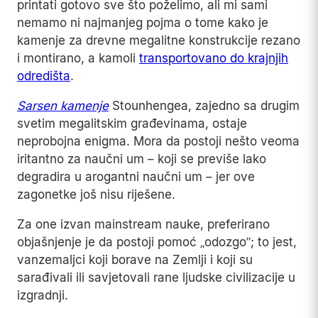
printati gotovo sve što poželimo, ali mi sami
nemamo ni najmanjeg pojma o tome kako je
kamenje za drevne megalitne konstrukcije rezano
i montirano, a kamoli
transportovano do krajnjih
odredišta
.
Sarsen kamenje
Stounhengea, zajedno sa drugim
svetim megalitskim građevinama, ostaje
neprobojna enigma. Mora da postoji nešto veoma
iritantno za naučni um – koji se previše lako
degradira u arogantni naučni um – jer ove
zagonetke još nisu riješene.
Za one izvan mainstream nauke, preferirano
objašnjenje je da postoji pomoć „odozgo”; to jest,
vanzemaljci koji borave na Zemlji i koji su
sarađivali ili savjetovali rane ljudske civilizacije u
izgradnji.