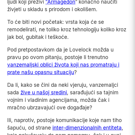
ljudi koji preživi
“Armagedon
” konačno naučiti
živjeti u skladu s prirodom i okolišem.
To će biti novi početak: vrsta koja će se
remodelirati, ne toliko kroz tehnologiju koliko kroz
jak bol, gubitak i teškoće.
Pod pretpostavkom da je Lovelock možda u
pravu po ovom pitanju, postoje li trenutno
vanzemaljski oblici života koji nas promatraju i
prate našu opasnu situaciju
?
Da li, kako se čini da neki vjeruju, vanzemaljci
sada
žive u našoj sredini
, sarađujući sa tajnim
vojnim i vladinim agencijama, možda čak i
mračno ubrzavajući ove događaje?
Ili, naprotiv, postoje komunikacije koje nam tiho
šapuću, od strane
inter-dimenzionalnih entiteta
,