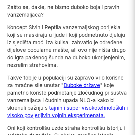
Zašto se, dakle, ne bismo duboko bojali pravih
vanzemaljaca?
Koncept Sivih i Reptila vanzemaljskog porijekla
koji se maskiraju u ljude i koji podmetnuto djeluju
iz sjedišta moći iza kulisa, zahvatio je određene
dijelove popularne mašte, ali ovo nije ništa drugo
do igra paklenog šunda na duboko ukorijenjenim,
nezrelim strahovima.
Takve fobije u populaciji su zapravo vrlo korisne
za mračne sile unutar "
Duboke države
" koje
pametno koriste podmetanje zloćudnog prisustva
vanzemaljaca i čudnih upada NLO-a kako bi
skrenuli pažnju s
tajnih i super visokotehnoloških i
visoko povjerljivih vojnih eksperimenata.
Oni koji kontrolišu uzde straha kontrolišu istoriju i