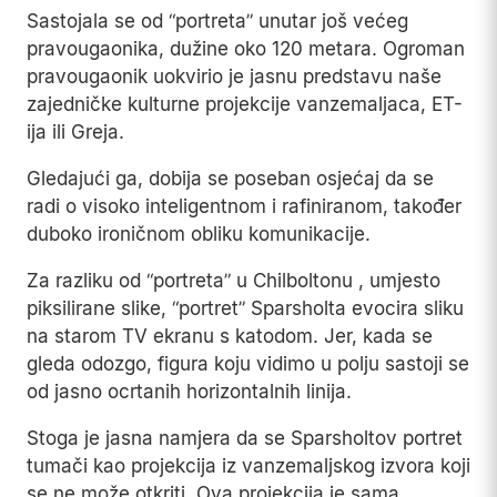
Sastojala se od “portreta” unutar još većeg
pravougaonika, dužine oko 120 metara. Ogroman
pravougaonik uokvirio je jasnu predstavu naše
zajedničke kulturne projekcije vanzemaljaca, ET-
ija ili Greja.
Gledajući ga, dobija se poseban osjećaj da se
radi o visoko inteligentnom i rafiniranom, također
duboko ironičnom obliku komunikacije.
Za razliku od “portreta” u Chilboltonu , umjesto
piksilirane slike, “portret” Sparsholta evocira sliku
na starom TV ekranu s katodom. Jer, kada se
gleda odozgo, figura koju vidimo u polju sastoji se
od jasno ocrtanih horizontalnih linija.
Stoga je jasna namjera da se Sparsholtov portret
tumači kao projekcija iz vanzemaljskog izvora koji
se ne može otkriti. Ova projekcija je sama