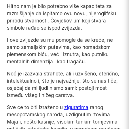
Hitno nam je bilo potrebno više kapaciteta za
razmišljanje da ispitamo ovu novu, hijeroglifsku
prirodu stvarnosti. Čovjekov um koji stvara
simbole rađao se ispod zvijezda.
I ove zvijezde su mu pomogle da se kreće, ne
samo zemaljskim putevima, kao nomadskom
plemenskom biću, već i iznutra, kao putniku
mentalnih dimenzija i kao tragaču.
Noć je izazvala strahote, ali i uzvišeno, eterično,
intelektualno i, što je najvažnije, što se nas tiče,
osjećaj da mi ljudi nismo sami: postoji most
između višeg i nižeg carstva.
Sve će to biti izraženo u
ziguratima
ranog
mesopotamskog naroda, uzdignutim rtovima
Maja i, nešto kasnije, visokim tankim tornjevima