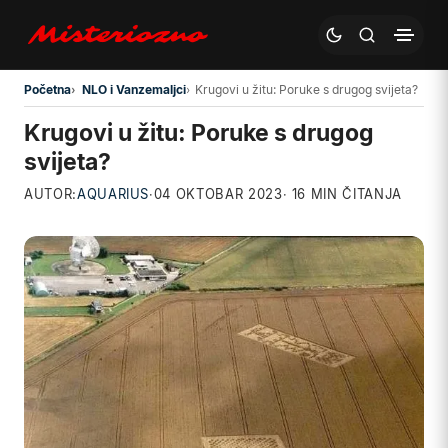
Preskoči na glavni sadržaj
Početna
NLO i Vanzemaljci
Krugovi u žitu: Poruke s drugog svijeta?
Krugovi u žitu: Poruke s drugog
svijeta?
AUTOR:
AQUARIUS
·
04 OKTOBAR 2023
· 16 MIN ČITANJA