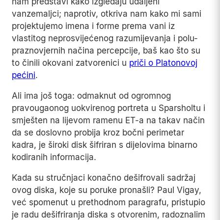
nam predstavi kako izgledaju udaljeni
vanzemaljci; naprotiv, otkriva nam kako mi sami
projektujemo imena i forme prema vani iz
vlastitog neprosvijećenog razumijevanja i polu-
praznovjernih načina percepcije, baš kao što su
to činili okovani zatvorenici u
priči o Platonovoj
pećini
.
Ali ima još toga: odmaknut od ogromnog
pravougaonog uokvirenog portreta u Sparsholtu i
smješten na lijevom ramenu ET-a na takav način
da se doslovno probija kroz bočni perimetar
kadra, je široki disk šifriran s dijelovima binarno
kodiranih informacija.
Kada su stručnjaci konačno dešifrovali sadržaj
ovog diska, koje su poruke pronašli? Paul Vigay,
već spomenut u prethodnom paragrafu, pristupio
je radu dešifriranja diska s otvorenim, radoznalim