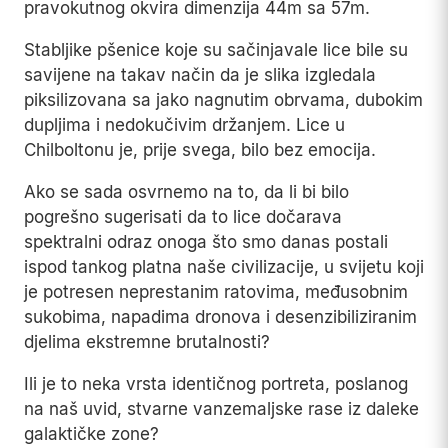
pravokutnog okvira dimenzija 44m sa 57m.
Stabljike pšenice koje su sačinjavale lice bile su
savijene na takav način da je slika izgledala
piksilizovana sa jako nagnutim obrvama, dubokim
dupljima i nedokučivim držanjem. Lice u
Chilboltonu je, prije svega, bilo bez emocija.
Ako se sada osvrnemo na to, da li bi bilo
pogrešno sugerisati da to lice dočarava
spektralni odraz onoga što smo danas postali
ispod tankog platna naše civilizacije, u svijetu koji
je potresen neprestanim ratovima, međusobnim
sukobima, napadima dronova i desenzibiliziranim
djelima ekstremne brutalnosti?
Ili je to neka vrsta identičnog portreta, poslanog
na naš uvid, stvarne vanzemaljske rase iz daleke
galaktičke zone?